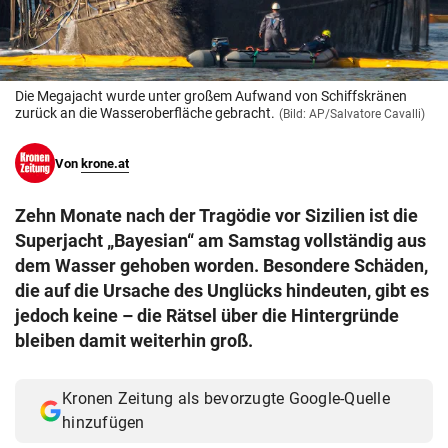
© Krone Multimedia GmbH & Co KG 2026
Muthgasse 2, 1190 Wien
Die Megajacht wurde unter großem Aufwand von Schiffskränen
zurück an die Wasseroberfläche gebracht.
(Bild: AP/Salvatore Cavalli)
Von
krone.at
Zehn Monate nach der Tragödie vor Sizilien ist die
Superjacht „Bayesian“ am Samstag vollständig aus
dem Wasser gehoben worden. Besondere Schäden,
die auf die Ursache des Unglücks hindeuten, gibt es
jedoch keine – die Rätsel über die Hintergründe
bleiben damit weiterhin groß.
Kronen Zeitung als bevorzugte Google-Quelle
hinzufügen