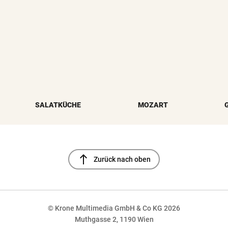
SALATKÜCHE
MOZART
north
Zurück nach oben
© Krone Multimedia GmbH & Co KG 2026
Muthgasse 2, 1190 Wien