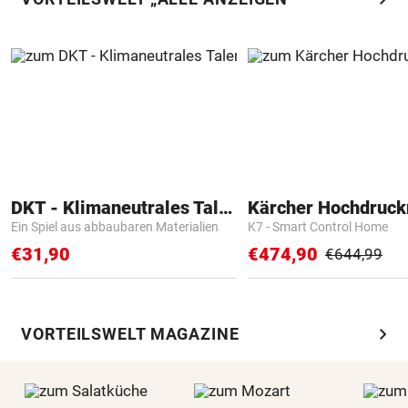
DKT - Klimaneutrales Talent
Kärcher Hochdruck
Ein Spiel aus abbaubaren Materialien
K7 - Smart Control Home
€31,90
€474,90
€644,99
chevron_right
VORTEILSWELT MAGAZINE