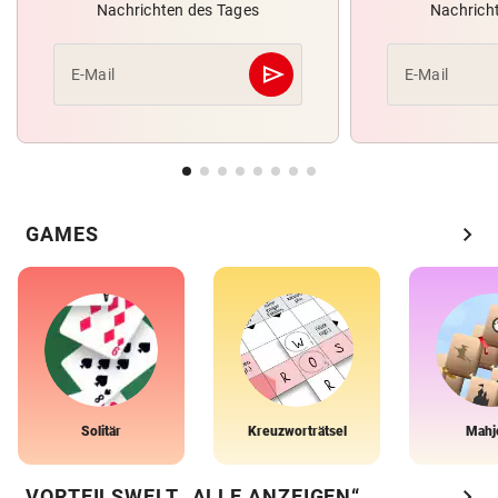
Nachrichten des Tages
Nachrich
send
E-Mail
E-Mail
Abschicken
chevron_right
GAMES
Solitär
Kreuzworträtsel
Mahj
chevron_right
VORTEILSWELT „ALLE ANZEIGEN“