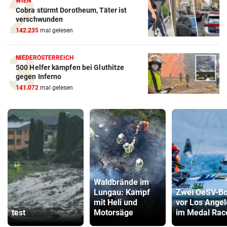
WIEN
Cobra stürmt Dorotheum, Täter ist
verschwunden
142.235
mal gelesen
NIEDERÖSTERREICH
500 Helfer kämpfen bei Gluthitze
gegen Inferno
141.072
mal gelesen
Waldbrände im
Lungau: Kampf
Zwei OeSV-Bo
mit Heli und
vor Los Angel
test
Motorsäge
im Medal Rac