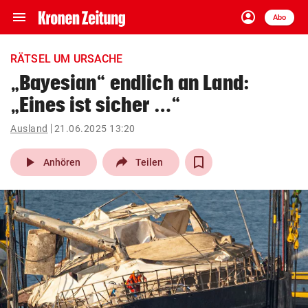
menu
account_circle
Navigation
Anmelden
Abo
close
Schließen
ein-/ausklappen
RÄTSEL UM URSACHE
Abonnieren
„Bayesian“ endlich an Land:
„Eines ist sicher …“
account_circle
arrow_right
Anmelden
Ausland
21.06.2025 13:20
pin_drop
arrow_right
Bundesland auswäh
Wien
play_arrow
Anhören
Teilen
bookmark
Merkliste
Suchbegriff
search
eingeben