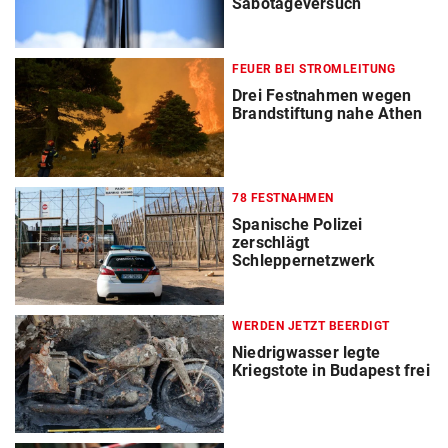
Sabotageversuch
FEUER BEI STROMLEITUNG
Drei Festnahmen wegen
Brandstiftung nahe Athen
78 FESTNAHMEN
Spanische Polizei
zerschlägt
Schleppernetzwerk
WERDEN JETZT BEERDIGT
Niedrigwasser legte
Kriegstote in Budapest frei