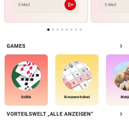
send
E-Mail
E-Mail
Abschicken
chevron_right
GAMES
Solitär
Kreuzworträtsel
Mahj
chevron_right
VORTEILSWELT „ALLE ANZEIGEN“