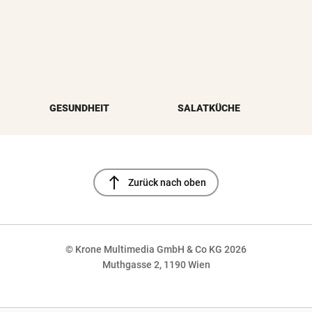
GESUNDHEIT
SALATKÜCHE
north
Zurück nach oben
© Krone Multimedia GmbH & Co KG 2026
Muthgasse 2, 1190 Wien
NaN%