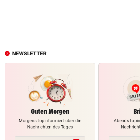
NEWSLETTER
Guten Morgen
Br
Morgens topinformiert über die
Abends topin
Nachrichten des Tages
Nachrich