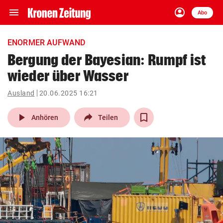
menu
account_circle
Navigation
Anmelden
Abo
close
Schließen
ein-/ausklappen
ENORMER AUFWAND
Abonnieren
Bergung der Bayesian: Rumpf ist
wieder über Wasser
account_circle
arrow_right
Anmelden
Ausland
20.06.2025 16:21
pin_drop
arrow_right
Bundesland auswäh
Wien
play_arrow
Anhören
Teilen
bookmark
Merkliste
Suchbegriff
search
eingeben