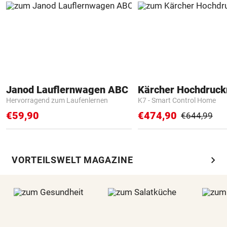
Janod Lauflernwagen ABC
Kärcher Hochdruck
Hervorragend zum Laufenlernen
K7 - Smart Control Home
€59,90
€474,90
€644,99
chevron_right
VORTEILSWELT MAGAZINE