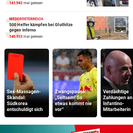
141.942
mal gelesen
NIEDERÖSTERREICH
500 Helfer kämpfen bei Gluthitze
gegen Inferno
140.933
mal gelesen
Sex-Massagen-
Zwangspause:
Verdächtige
Skandal:
„Seltsam! So
Zahlungen an
Südkorea
etwas kommt nie
Infantino-
entschuldigt sich
vor“
Mitarbeiterin