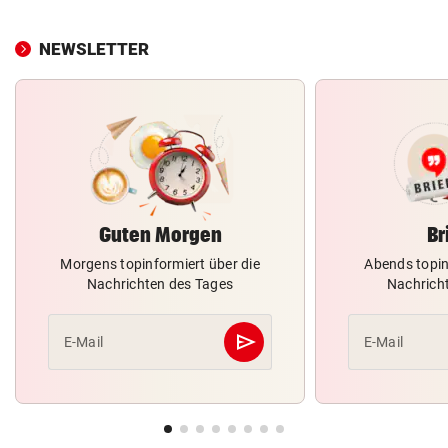
NEWSLETTER
Guten Morgen
Br
Morgens topinformiert über die
Abends topin
Nachrichten des Tages
Nachrich
send
E-Mail
E-Mail
Abschicken