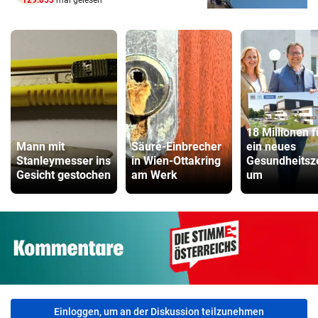
18 Millionen f
Mann mit
Säure-Einbrecher
ein neues
Stanleymesser ins
in Wien-Ottakring
Gesundheitsz
Gesicht gestochen
am Werk
um
Einloggen, um an der Diskussion teilzunehmen