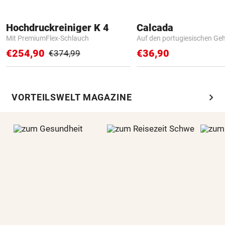
Hochdruckreiniger K 4
Calcada
Mit PremiumFlex-Schlauch
Auf den portugiesischen G
€254,90
€36,90
€374,99
chevron_right
VORTEILSWELT MAGAZINE