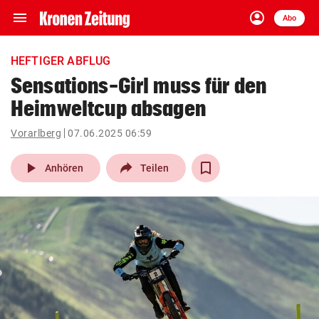
menu
account_circle
Navigation
Anmelden
Abo
close
Schließen
ein-/ausklappen
HEFTIGER ABFLUG
Abonnieren
Sensations-Girl muss für den
Heimweltcup absagen
account_circle
arrow_right
Anmelden
Vorarlberg
07.06.2025 06:59
pin_drop
arrow_right
Bundesland auswäh
Wien
play_arrow
Anhören
Teilen
bookmark
Merkliste
Suchbegriff
search
eingeben