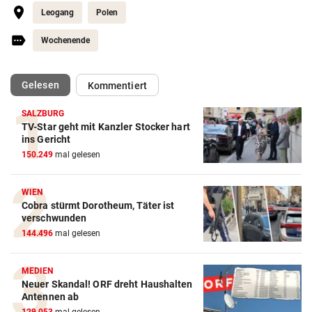
Leogang
Polen
Wochenende
(ausgewählt)
Gelesen
Kommentiert
SALZBURG
TV-Star geht mit Kanzler Stocker hart
ins Gericht
150.249
mal gelesen
WIEN
Cobra stürmt Dorotheum, Täter ist
verschwunden
144.496
mal gelesen
MEDIEN
Neuer Skandal! ORF dreht Haushalten
Antennen ab
129.053
mal gelesen