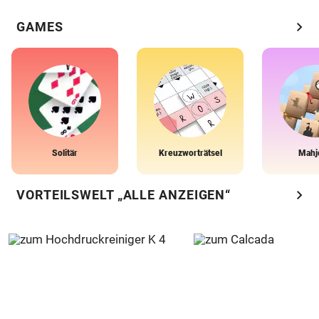
chevron_right
GAMES
Solitär
Kreuzworträtsel
Mahj
chevron_right
VORTEILSWELT „ALLE ANZEIGEN“