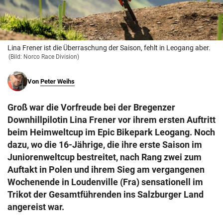
© Krone Multimedia GmbH & Co KG 2026
Muthgasse 2, 1190 Wien
Lina Frener ist die Überraschung der Saison, fehlt in Leogang aber.
(Bild: Norco Race Division)
Von
Peter Weihs
Groß war die Vorfreude bei der Bregenzer
Downhillpilotin Lina Frener vor ihrem ersten Auftritt
beim Heimweltcup im Epic Bikepark Leogang. Noch
dazu, wo die 16-Jährige, die ihre erste Saison im
Juniorenweltcup bestreitet, nach Rang zwei zum
Auftakt in Polen und ihrem Sieg am vergangenen
Wochenende in Loudenville (Fra) sensationell im
Trikot der Gesamtführenden ins Salzburger Land
angereist war.