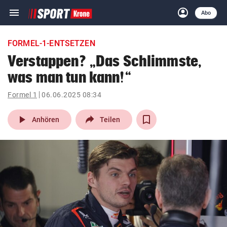
menu
account_circle
Navigation
Anmelden
Abo
close
Schließen
ein-/ausklappen
FORMEL-1-ENTSETZEN
Abonnieren
Verstappen? „Das Schlimmste,
was man tun kann!“
account_circle
arrow_right
Anmelden
Formel 1
06.06.2025 08:34
pin_drop
arrow_right
Bundesland auswäh
Wien
play_arrow
Anhören
Teilen
bookmark
Merkliste
Suchbegriff
search
eingeben