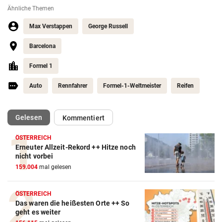
Ähnliche Themen
Max Verstappen
George Russell
Barcelona
Formel 1
Auto
Rennfahrer
Formel-1-Weltmeister
Reifen
(ausgewählt)
Gelesen
Kommentiert
ÖSTERREICH
Erneuter Allzeit-Rekord ++ Hitze noch
Action-Cam Vergleich
nicht vorbei
159.004
mal gelesen
ZUM VERGLEICH
Crosstrainer Vergleich
ÖSTERREICH
Das waren die heißesten Orte ++ So
ZUM VERGLEICH
geht es weiter