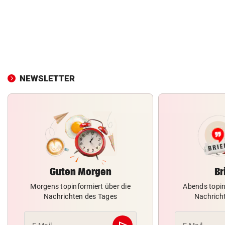
NEWSLETTER
Guten Morgen
Br
Morgens topinformiert über die
Abends topin
Nachrichten des Tages
Nachrich