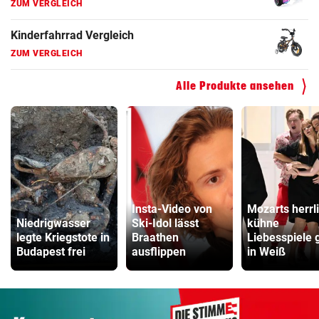
ZUM VERGLEICH
Kinderfahrrad Vergleich
ZUM VERGLEICH
Alle Produkte ansehen
Insta-Video von
Mozarts herrl
Niedrigwasser
Ski-Idol lässt
kühne
legte Kriegstote in
Braathen
Liebesspiele 
Budapest frei
ausflippen
in Weiß