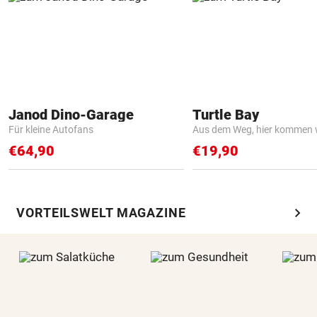
Janod Dino-Garage
Turtle Bay
Für kleine Autofans
Aus dem Weg, hier kommen w
€64,90
€19,90
chevron_right
VORTEILSWELT MAGAZINE