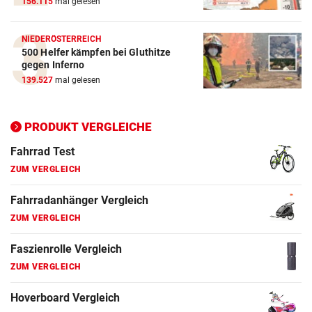
156.115
mal gelesen
E-Bike Vergleich
ZUM VERGLEICH
NIEDERÖSTERREICH
500 Helfer kämpfen bei Gluthitze
Elektro-Scooter Vergleich
gegen Inferno
ZUM VERGLEICH
139.527
mal gelesen
Ergometer Vergleich
ZUM VERGLEICH
PRODUKT VERGLEICHE
Fahrrad Test
ZUM VERGLEICH
Fahrradanhänger Vergleich
ZUM VERGLEICH
Faszienrolle Vergleich
ZUM VERGLEICH
Hoverboard Vergleich