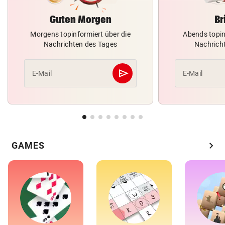
Guten Morgen
Br
Morgens topinformiert über die
Abends topin
Nachrichten des Tages
Nachrich
send
E-Mail
E-Mail
Abschicken
chevron_right
GAMES