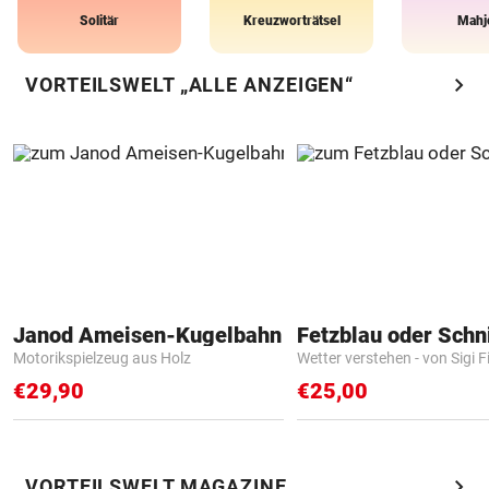
Solitär
Kreuzworträtsel
Mahj
chevron_right
VORTEILSWELT „ALLE ANZEIGEN“
Janod Ameisen-Kugelbahn
Fetzblau oder Schn
Motorikspielzeug aus Holz
Wetter verstehen - von Sigi F
€29,90
€25,00
chevron_right
VORTEILSWELT MAGAZINE