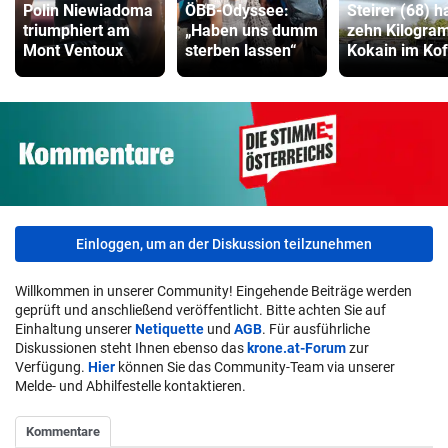
Polin Niewiadoma
ÖBB-Odyssee:
Steirer (68) h
triumphiert am
„Haben uns dumm
zehn Kilogr
Mont Ventoux
sterben lassen“
Kokain im Kof
Einloggen, um an der Diskussion teilzunehmen
Willkommen in unserer Community! Eingehende Beiträge werden
geprüft und anschließend veröffentlicht. Bitte achten Sie auf
Einhaltung unserer
Netiquette
und
AGB
. Für ausführliche
Diskussionen steht Ihnen ebenso das
krone.at-Forum
zur
Verfügung.
Hier
können Sie das Community-Team via unserer
Melde- und Abhilfestelle kontaktieren.