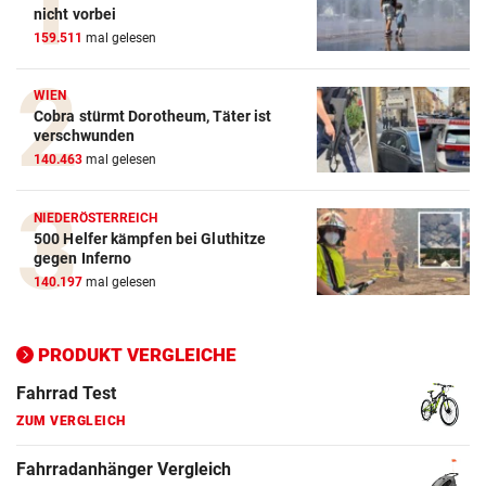
Action-Cam Vergleich
nicht vorbei
159.511
mal gelesen
ZUM VERGLEICH
Crosstrainer Vergleich
WIEN
Cobra stürmt Dorotheum, Täter ist
ZUM VERGLEICH
verschwunden
140.463
mal gelesen
E-Bike Vergleich
ZUM VERGLEICH
NIEDERÖSTERREICH
500 Helfer kämpfen bei Gluthitze
Elektro-Scooter Vergleich
gegen Inferno
ZUM VERGLEICH
140.197
mal gelesen
Ergometer Vergleich
ZUM VERGLEICH
PRODUKT VERGLEICHE
Fahrrad Test
ZUM VERGLEICH
Fahrradanhänger Vergleich