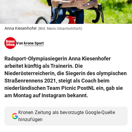
© Krone Multimedia GmbH & Co KG 2026
Muthgasse 2, 1190 Wien
Anna Kiesenhofer
(Bild: Mario Urbantschitsch)
Von
krone Sport
Radsport-Olympiasiegerin Anna Kiesenhofer
arbeitet künftig als Trainerin. Die
Niederösterreicherin, die Siegerin des olympischen
Straßenrennens 2021, steigt als Coach beim
niederländischen Team Picnic PostNL ein, gab sie
am Montag auf Instagram bekannt.
Kronen Zeitung als bevorzugte Google-Quelle
hinzufügen