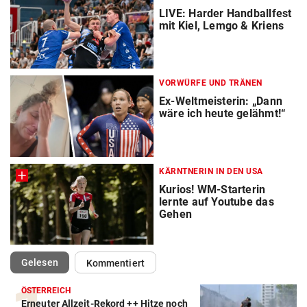
LIVE: Harder Handballfest
mit Kiel, Lemgo & Kriens
VORWÜRFE UND TRÄNEN
Ex-Weltmeisterin: „Dann
wäre ich heute gelähmt!“
KÄRNTNERIN IN DEN USA
Kurios! WM-Starterin
lernte auf Youtube das
Gehen
(ausgewählt)
Gelesen
Kommentiert
ÖSTERREICH
Erneuter Allzeit-Rekord ++ Hitze noch