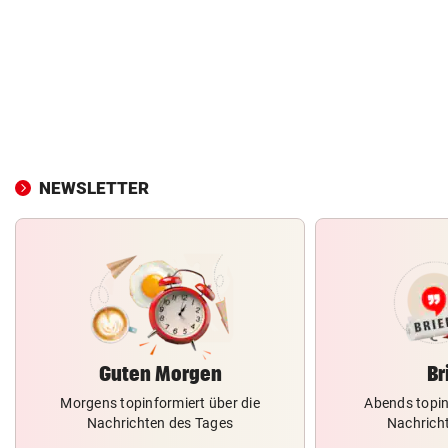
NEWSLETTER
Guten Morgen
Br
Morgens topinformiert über die
Abends topin
Nachrichten des Tages
Nachrich