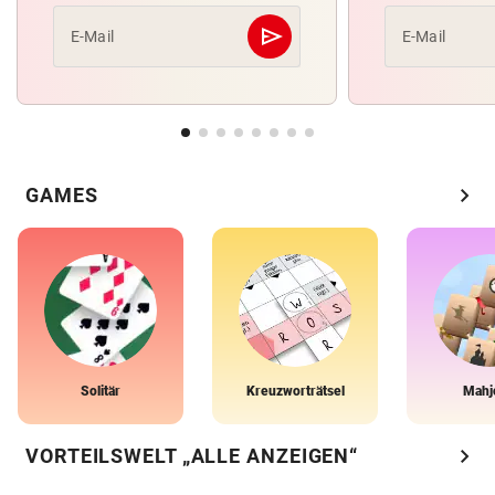
send
E-Mail
E-Mail
Abschicken
chevron_right
GAMES
Solitär
Kreuzworträtsel
Mahj
chevron_right
VORTEILSWELT „ALLE ANZEIGEN“