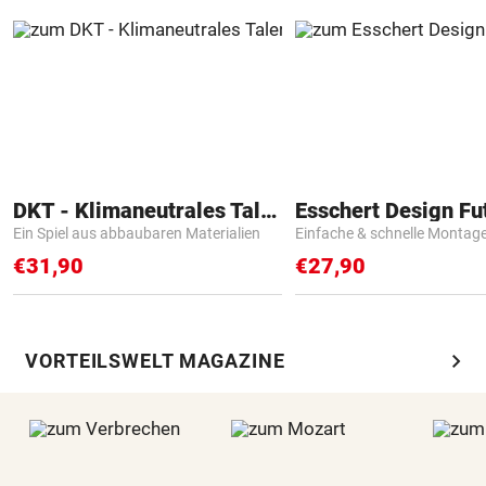
DKT - Klimaneutrales Talent
Ein Spiel aus abbaubaren Materialien
Einfache & schnelle Montag
€31,90
€27,90
chevron_right
VORTEILSWELT MAGAZINE