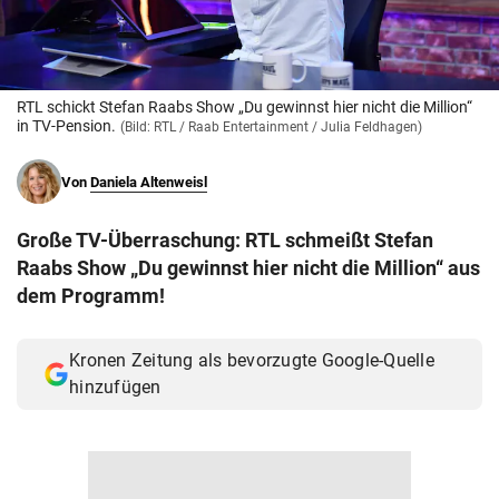
© Krone Multimedia GmbH & Co KG 2026
Muthgasse 2, 1190 Wien
RTL schickt Stefan Raabs Show „Du gewinnst hier nicht die Million“
in TV-Pension.
(Bild: RTL / Raab Entertainment / Julia Feldhagen)
Von
Daniela Altenweisl
Große TV-Überraschung: RTL schmeißt Stefan
Raabs Show „Du gewinnst hier nicht die Million“ aus
dem Programm!
Kronen Zeitung als bevorzugte Google-Quelle
hinzufügen