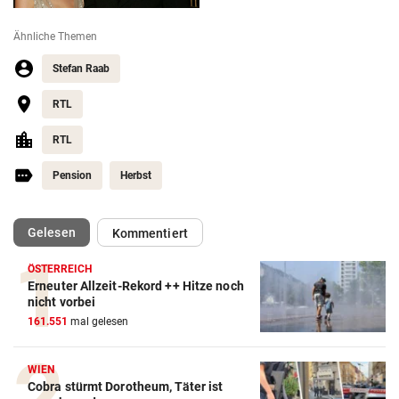
Ähnliche Themen
Stefan Raab
RTL
RTL
Pension
Herbst
(ausgewählt)
Gelesen
Kommentiert
ÖSTERREICH
Erneuter Allzeit-Rekord ++ Hitze noch
nicht vorbei
161.551
mal gelesen
WIEN
Cobra stürmt Dorotheum, Täter ist