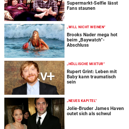
Supermarkt-Selfie lässt
Fans staunen
„WILL NICHT WEINEN“
Brooks Nader mega hot
beim „Baywatch“-
Abschluss
„HÖLLISCHE MIXTUR“
Rupert Grint: Leben mit
Baby kann traumatisch
sein
„NEUES KAPITEL“
Jolie-Bruder James Haven
outet sich als schwul