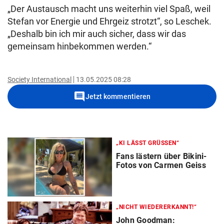
„Der Austausch macht uns weiterhin viel Spaß, weil
Stefan vor Energie und Ehrgeiz strotzt“, so Leschek.
„Deshalb bin ich mir auch sicher, dass wir das
gemeinsam hinbekommen werden.“
Society International
13.05.2025 08:28
comment
Jetzt kommentieren
„KI LÄSST GRÜSSEN“
Fans lästern über Bikini-
Fotos von Carmen Geiss
„NICHT WIEDERERKANNT!“
John Goodman: