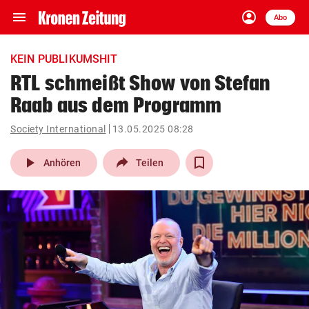
menu
account_circle
Navigation
Anmelden
Abo
close
Schließen
ein-/ausklappen
KEIN PUBLIKUMSHIT
Abonnieren
RTL schmeißt Show von Stefan
Raab aus dem Programm
account_circle
arrow_right
Anmelden
Society International
13.05.2025 08:28
pin_drop
arrow_right
Bundesland auswäh
Wien
play_arrow
Anhören
Teilen
bookmark
Merkliste
Suchbegriff
search
eingeben