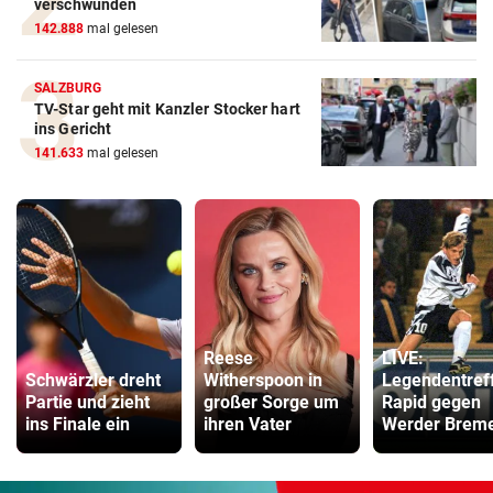
verschwunden
142.888
mal gelesen
SALZBURG
TV-Star geht mit Kanzler Stocker hart
ins Gericht
141.633
mal gelesen
Reese
LIVE:
Schwärzler dreht
Witherspoon in
Legendentref
Partie und zieht
großer Sorge um
Rapid gegen
ins Finale ein
ihren Vater
Werder Brem