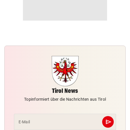
Tirol News
Topinformiert über die Nachrichten aus Tirol
send
E-Mail
Abschicken