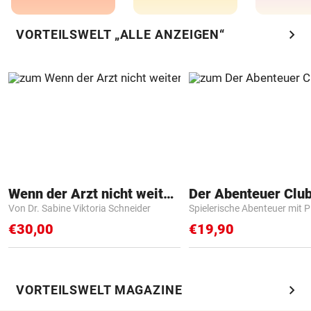
chevron_right
VORTEILSWELT „ALLE ANZEIGEN“
Wenn der Arzt nicht weiter weiß
Der Abenteuer Clu
Von Dr. Sabine Viktoria Schneider
Spielerische Abenteuer mit P
€30,00
€19,90
chevron_right
VORTEILSWELT MAGAZINE