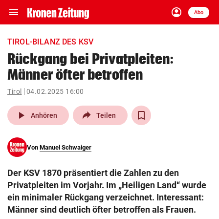
menu
account_circle
Navigation
Anmelden
Abo
close
Schließen
ein-/ausklappen
TIROL-BILANZ DES KSV
Abonnieren
Rückgang bei Privatpleiten:
Männer öfter betroffen
account_circle
arrow_right
Anmelden
Tirol
04.02.2025 16:00
pin_drop
arrow_right
Bundesland auswäh
Wien
play_arrow
Anhören
Teilen
bookmark
Merkliste
Von
Manuel Schwaiger
Suchbegriff
search
Der KSV 1870 präsentiert die Zahlen zu den
eingeben
Privatpleiten im Vorjahr. Im „Heiligen Land“ wurde
ein minimaler Rückgang verzeichnet. Interessant:
Männer sind deutlich öfter betroffen als Frauen.