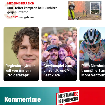
NIEDERÖSTERREICH
500 Helfer kämpfen bei Gluthitze
gegen Inferno
140.572
mal gelesen
Regiestar: „Jeder
Gewinnspiel zum
Polin Niewia
will von mir ein
Linzer „Krone“-
triumphiert a
Erfolgsrezept“
Fest 2026
Mont Ventoux