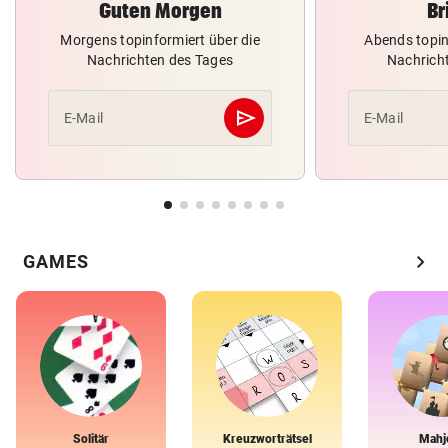
Guten Morgen
Br
Morgens topinformiert über die
Abends topin
Nachrichten des Tages
Nachrich
send
E-Mail
E-Mail
Abschicken
chevron_right
GAMES
Solitär
Kreuzworträtsel
Mahj