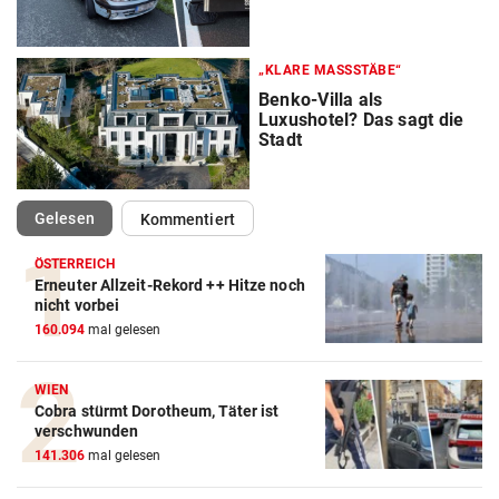
„KLARE MASSSTÄBE“
Benko-Villa als
Luxushotel? Das sagt die
Stadt
(ausgewählt)
Gelesen
Kommentiert
ÖSTERREICH
Erneuter Allzeit-Rekord ++ Hitze noch
nicht vorbei
160.094
mal gelesen
WIEN
Cobra stürmt Dorotheum, Täter ist
verschwunden
141.306
mal gelesen