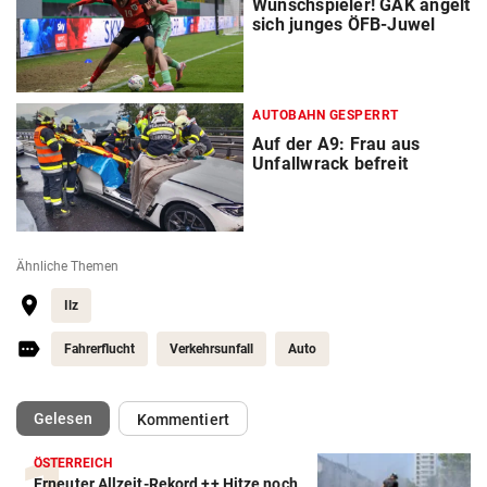
Wunschspieler! GAK angelt
sich junges ÖFB-Juwel
AUTOBAHN GESPERRT
Auf der A9: Frau aus
Unfallwrack befreit
Ähnliche Themen
Ilz
Fahrerflucht
Verkehrsunfall
Auto
(ausgewählt)
Gelesen
Kommentiert
ÖSTERREICH
Erneuter Allzeit-Rekord ++ Hitze noch