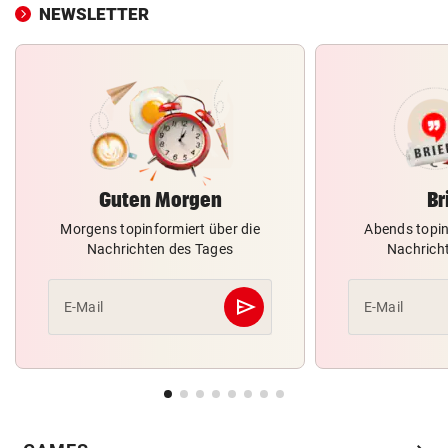
NEWSLETTER
Guten Morgen
Br
Morgens topinformiert über die
Abends topin
Nachrichten des Tages
Nachrich
send
E-Mail
E-Mail
Abschicken