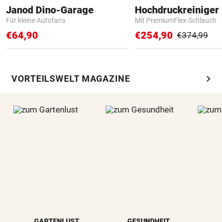
Janod Dino-Garage
Hochdruckreiniger 
Für kleine Autofans
Mit PremiumFlex-Schlauch
€64,90
€254,90
€374,99
chevron_right
VORTEILSWELT MAGAZINE
GARTENLUST
GESUNDHEIT