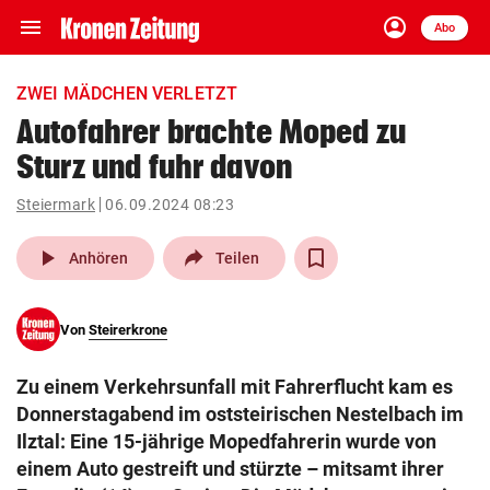
menu
account_circle
Navigation
Anmelden
Abo
close
Schließen
ein-/ausklappen
ZWEI MÄDCHEN VERLETZT
Abonnieren
Autofahrer brachte Moped zu
Sturz und fuhr davon
account_circle
arrow_right
Anmelden
Steiermark
06.09.2024 08:23
pin_drop
arrow_right
Bundesland auswäh
Wien
play_arrow
Anhören
Teilen
bookmark
Merkliste
Von
Steirerkrone
Suchbegriff
search
Zu einem Verkehrsunfall mit Fahrerflucht kam es
eingeben
Donnerstagabend im oststeirischen Nestelbach im
Ilztal: Eine 15-jährige Mopedfahrerin wurde von
einem Auto gestreift und stürzte – mitsamt ihrer