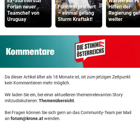
Ex-Stürmerstar
Warten auf Hi
Forlan neuer
Fünfmal probiert
Hilfen der
Teamchef von
– einmal gelang
Regierung ge
Uruguay
Sturm Kraftakt!
weiter
Da dieser Artikel älter als 18 Monate ist, ist zum jetzigen Zeitpunkt
kein Kommentieren mehr möglich.
Wir laden Sie ein, bei einer aktuelleren themenrelevanten Story
mitzudiskutieren:
Themenübersicht
.
Bei Fragen können Sie sich gern an das Community-Team per Mail
an
forum@krone.at
wenden.