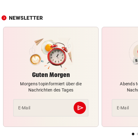
NEWSLETTER
Guten Morgen
Morgens topinformiert über die
Abends t
Nachrichten des Tages
Nachr
send
E-Mail
E-Mail
Abschicken