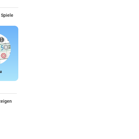
 Spiele
u
Snake
zeigen