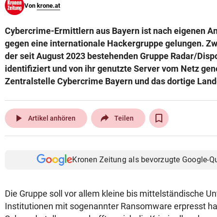
Von
krone.at
© Krone Multimedia GmbH & Co KG 2026
Muthgasse 2, 1190 Wien
Cybercrime-Ermittlern aus Bayern ist nach eigenen A
gegen eine internationale Hackergruppe gelungen. Zw
der seit August 2023 bestehenden Gruppe Radar/Dis
identifiziert und von ihr genutzte Server vom Netz ge
Zentralstelle Cybercrime Bayern und das dortige Lan
play_arrow
Artikel anhören
Teilen
Kronen Zeitung als bevorzugte Google-Q
Die Gruppe soll vor allem kleine bis mittelständische 
Institutionen mit sogenannter Ransomware erpresst h