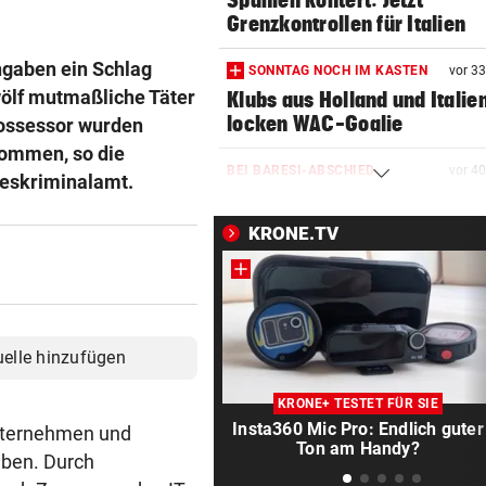
Spanien kontert: Jetzt
Grenzkontrollen für Italien
ngaben ein Schlag
SONNTAG NOCH IM KASTEN
vor 3
ölf mutmaßliche Täter
Klubs aus Holland und Italie
locken WAC-Goalie
possessor wurden
nommen, so die
BEI BARESI-ABSCHIED
vor 4
deskriminalamt.
Brasilien-Legende schockt 
mit Mallet-Finger
KRONE.TV
KIND UND PARTNER TOT
vor ein
Traktor-Unglück: Mutter (36
meldet sich zu Wort
uelle hinzufügen
STRATEGIE FEHLT
vor ein
Schutz vor Drohnen? Österr
KRONE+ TESTET FÜR SIE
hat keinen Plan
Insta360 Mic Pro: Endlich guter
Unternehmen und
Ton am Handy?
aben. Durch
LÄNDLE-KICKER SIEGEN
vor ein