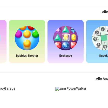
Alle
Bubbles Shooter
Exchange
Sudok
Alle An