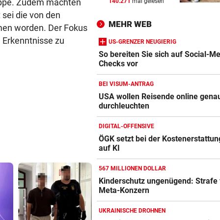
ruppe. Zudem machten
140.271
mal gelesen
AUFREGUNG IM NETZ
vor 
 sei die von den
Spider-Man im BMW-Cockpit
MEHR WEB
mmen worden. Der Fokus
Anwalt auf den Plan
nd Erkenntnisse zu
US-GRENZER NEUGIERIG
TROTZ ENTSCHULDIGUNG
vor 
So bereiten Sie sich auf Social-M
Sager wirkt nach: Mütter-
Checks vor
Aufstand gegen Kanzler
BEI VISUM-ANTRAG
SCHLÜSSEL IM PKW
vor 
USA wollen Reisende online gena
durchleuchten
Amazon-Kindle Vergleich
Dreijähriger Bub wurde aus
heißem Auto gerettet
ZUM VERGLEICH
DIGITAL-OFFENSIVE
ÖGK setzt bei der Kostenerstattung
Apple-iPad Vergleich
auf KI
ZUM VERGLEICH
567 MILLIONEN DOLLAR
Apple-iPhone Vergleich
Kinderschutz ungenügend: Strafe 
ZUM VERGLEICH
Meta-Konzern
Apple Macbook Vergleich
UKRAINISCHE DROHNEN