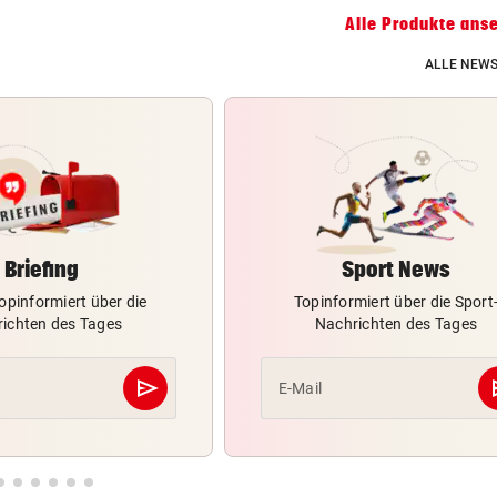
Alle Produkte ans
ALLE NEWS
Briefing
Sport News
opinformiert über die
Topinformiert über die Sport
ichten des Tages
Nachrichten des Tages
send
s
E-Mail
Abschicken