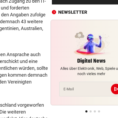
nach Zugang zu den IT-
3:1 nach 0:1! Altach dreht De
 und forderten
gegen WSG Tirol
NEWSLETTER
g den Angaben zufolge
KRITIK AUS POLITIK
vor 
 demnach 43 weitere
Theater stellt Planschbecke
entinien, Australien,
300.000 Euro auf
NACH WIEN AUF MYKONOS
vor 
Luxus am Meer! Sabalenka
kten Ansprache auch
gewährt private Einblicke
Digital News
erschickt und eine
entlichen würden, sollte
Alles über Elektronik, Web, Spiele 
„IHR SEID DER HAMMER!“
vor 
noch vieles mehr
chtigen kommen demnach
Feuerwehr befreite Kalb aus
misslicher Lage
 den Vereinigten
se
E-Mail
FUSSBALL-FANS FEIERN
vor 
Hochgefühle dank Comebac
tschland vorgeworfen
eines Kult-Sponsors
 Die weiteren
LIEFERING VERLIERT
vor 