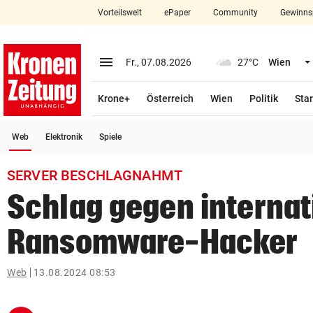
Vorteilswelt
ePaper
Community
Gewinns
close
Schließen
menu
Menü aufklappen
Fr., 07.08.2026
27°C
Wien
Abonnieren
Krone+
Österreich
Wien
Politik
Star
account_circle
arrow_right
Anmelden
(ausgewählt)
Web
Elektronik
Spiele
pin_drop
arrow_right
Bundesland auswäh
Wien
SERVER BESCHLAGNAHMT
bookmark
Merkliste
Schlag gegen internat
Ransomware-Hacker
Suchbegriff
search
eingeben
Web
13.08.2024 08:53