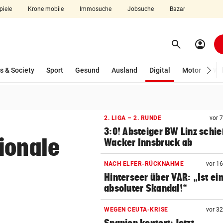
piele
Krone mobile
Immosuche
Jobsuche
Bazar
search
account_circle
Menü aufklappen
Suchen
(ausgewählt)
s & Society
Sport
Gesund
Ausland
Digital
Motor
Wir
len
2. LIGA – 2. RUNDE
vor 
3:0! Absteiger BW Linz schie
ionale
Wacker Innsbruck ab
NACH ELFER-RÜCKNAHME
vor 1
Hinterseer über VAR: „Ist ei
absoluter Skandal!“
WEGEN CEUTA-KRISE
vor 3