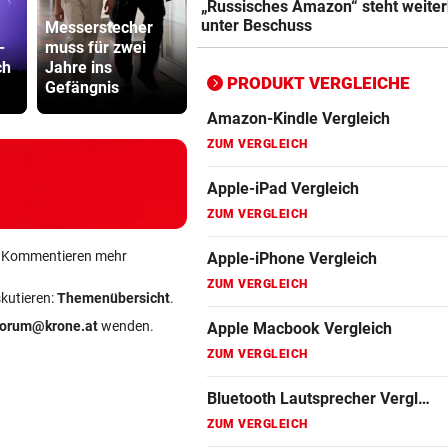
„Russisches Amazon“ steht weiter
ZUM VERGLEICH
unter Beschuss
Messerstecher
Mutiges
-
muss für zwei
Hollywood wird
Sager wirkt
Bluetooth Lautsprecher Vergleich
ch
Jahre ins
zur violetten
Mütter-Auf
ZUM VERGLEICH
PRODUKT VERGLEICHE
Gefängnis
Realität
gegen Kanz
DSL Speedtest
ZUM VERGLEICH
Fernseher Vergleich
ZUM VERGLEICH
ein Kommentieren mehr
Fritz Repeater Vergleich
ZUM VERGLEICH
skutieren:
Themenübersicht
.
forum@krone.at
wenden.
Gaming Laptop Vergleich
ZUM VERGLEICH
Grafikkarten Vergleich
ZUM VERGLEICH