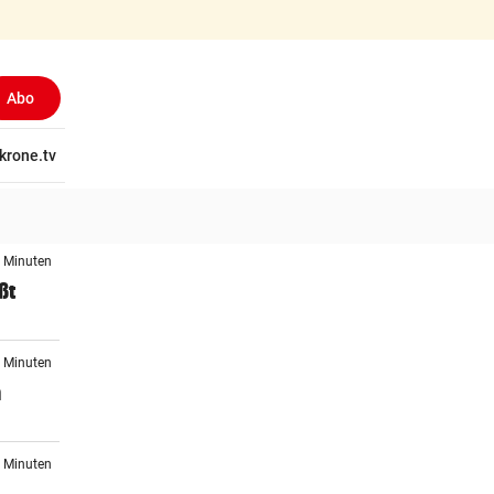
Abo
tschaft
krone.tv
Wissen
Gericht
Kolumnen
Freizeit
Reise
Ti
7 Minuten
ßt
6 Minuten
n
2 Minuten