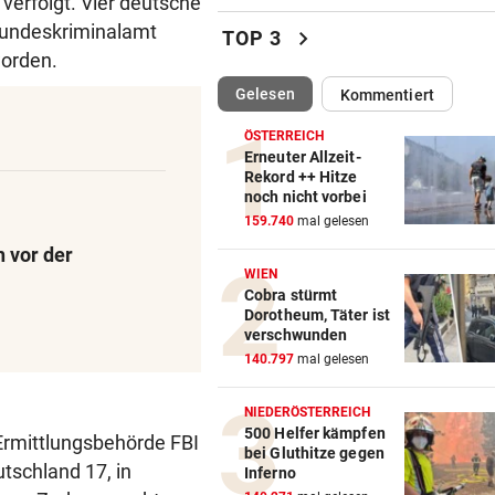
verfolgt. Vier deutsche
Enttäuschende Zweitliga-
Bundeskriminalamt
chevron_right
TOP 3
Rückkehr nach Grödig
worden.
(ausgewählt)
Gelesen
Kommentiert
2. LIGA – 2. RUNDE
vor 
Fehlstart komplett! Nächste 
ÖSTERREICH
für St. Pölten
Erneuter Allzeit-
Rekord ++ Hitze
noch nicht vorbei
WANDERER AUSGEFLOGEN
vor 
159.740
mal gelesen
Wieder Muren nach Unwette
Dramatik im Valser Tal
h vor der
WIEN
Cobra stürmt
IN GREENSBORO
vor 
Dorotheum, Täter ist
Straka verpasst bei PGA-Tur
verschwunden
den Cut vorzeitig
140.797
mal gelesen
SCHRIEB WM-GESCHICHTE
vor 
NIEDERÖSTERREICH
Bayern kassiert Millionen – 
500 Helfer kämpfen
-Ermittlungsbehörde FBI
bei Gluthitze gegen
Transfer-Clou
tschland 17, in
Inferno