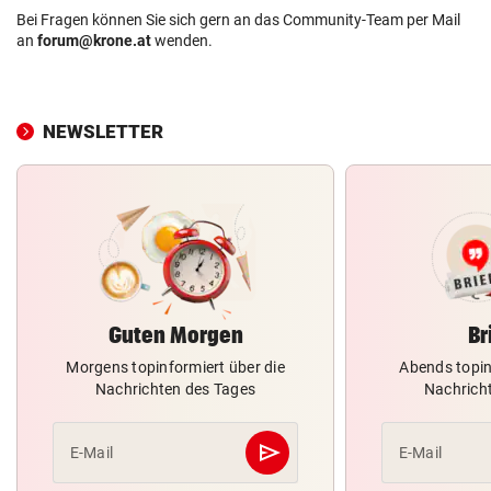
Bei Fragen können Sie sich gern an das Community-Team per Mail
an
forum@krone.at
wenden.
NEWSLETTER
Guten Morgen
Br
Morgens topinformiert über die
Abends topin
Nachrichten des Tages
Nachrich
send
E-Mail
E-Mail
Abschicken