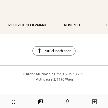
REISEZEIT STEIERMARK
REISEZEIT
north
Zurück nach oben
© Krone Multimedia GmbH & Co KG 2026
Muthgasse 2, 1190 Wien
NaN%
home
pin_drop