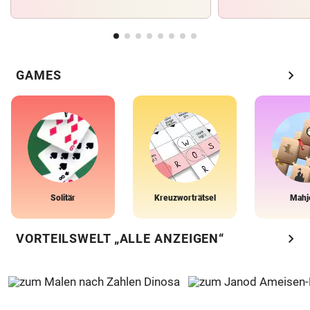
chevron_right
GAMES
Solitär
Kreuzworträtsel
Mahj
chevron_right
VORTEILSWELT „ALLE ANZEIGEN“