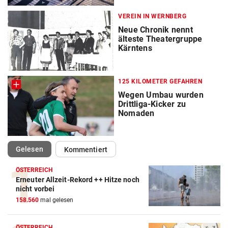
VEREIN IN WERNBERG
Neue Chronik nennt
älteste Theatergruppe
Kärntens
125 KILOMETER GEFAHREN
Wegen Umbau wurden
Drittliga-Kicker zu
Nomaden
(ausgewählt)
Gelesen
Kommentiert
ÖSTERREICH
Erneuter Allzeit-Rekord ++ Hitze noch
nicht vorbei
158.560
mal gelesen
ÖSTERREICH