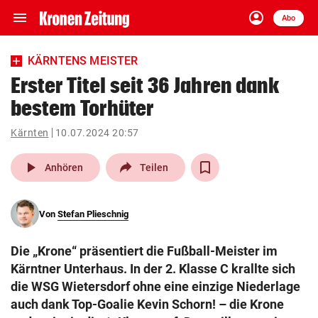
menu
account_circle
Navigation
Anmelden
Abo
close
Schließen
ein-/ausklappen
KÄRNTENS MEISTER
Abonnieren
Erster Titel seit 36 Jahren dank
bestem Torhüter
account_circle
arrow_right
Anmelden
Kärnten
10.07.2024 20:57
pin_drop
arrow_right
Bundesland auswäh
Wien
play_arrow
Anhören
Teilen
bookmark
Merkliste
Von
Stefan Plieschnig
Suchbegriff
search
Die „Krone“ präsentiert die Fußball-Meister im
eingeben
Kärntner Unterhaus. In der 2. Klasse C krallte sich
die WSG Wietersdorf ohne eine einzige Niederlage
auch dank Top-Goalie Kevin Schorn! – die Krone