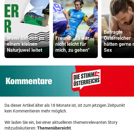
Befragte
Wenn Siri dich zu
Freund: „Es war
Österreicher
einem kleinen
nicht leicht für
hätten gerne
Naturjuwel leitet
mich, zu gehen“
Sex
Da dieser Artikel älter als 18 Monate ist, ist zum jetzigen Zeitpunkt
kein Kommentieren mehr möglich.
Wir laden Sie ein, bei einer aktuelleren themenrelevanten Story
mitzudiskutieren:
Themenübersicht
.