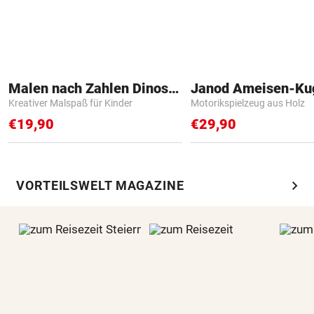
Malen nach Zahlen Dinosaurier
Janod Ameisen-Ku
Kreativer Malspaß für Kinder
Motorikspielzeug aus Holz
€19,90
€29,90
chevron_right
VORTEILSWELT MAGAZINE