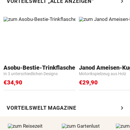
chevron_right
VORTEILSWELT „ALLE ANZEIGEN“
Asobu-Bestie-Trinkflasche
Janod Ameisen-Ku
In 3 unterschiedlichen Designs
Motorikspielzeug aus Holz
€34,90
€29,90
chevron_right
VORTEILSWELT MAGAZINE