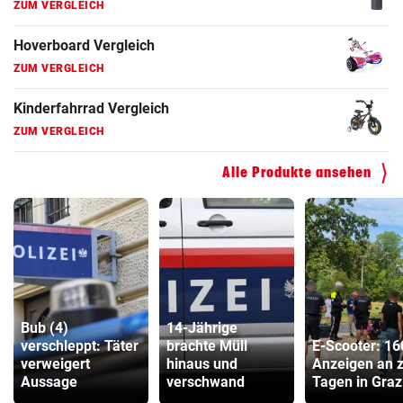
ZUM VERGLEICH
Hoverboard Vergleich
ZUM VERGLEICH
Kinderfahrrad Vergleich
ZUM VERGLEICH
Alle Produkte ansehen
Bub (4)
14-Jährige
verschleppt: Täter
brachte Müll
E-Scooter: 16
verweigert
hinaus und
Anzeigen an 
Aussage
verschwand
Tagen in Graz