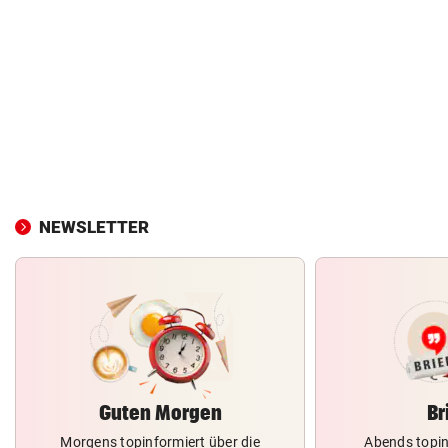
NEWSLETTER
Guten Morgen
Br
Morgens topinformiert über die
Abends topin