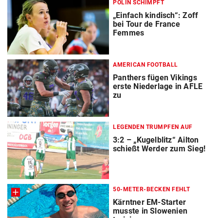
POLIN SCHIMPFT
„Einfach kindisch“: Zoff
bei Tour de France
Femmes
AMERICAN FOOTBALL
Panthers fügen Vikings
erste Niederlage in AFLE
zu
LEGENDEN TRUMPFEN AUF
3:2 – „Kugelblitz“ Ailton
schießt Werder zum Sieg!
50-METER-BECKEN FEHLT
Kärntner EM-Starter
musste in Slowenien