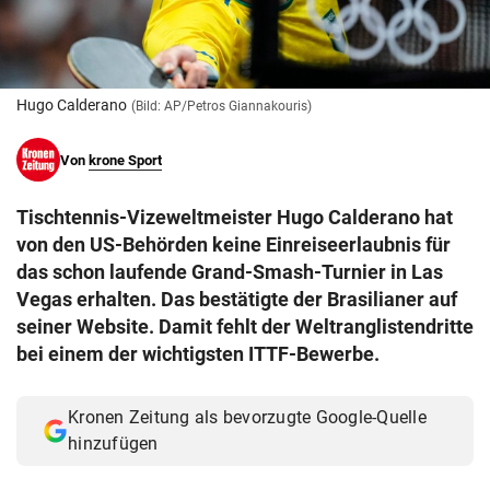
© Krone Multimedia GmbH & Co KG 2026
Muthgasse 2, 1190 Wien
Hugo Calderano
(Bild: AP/Petros Giannakouris)
Von
krone Sport
Tischtennis-Vizeweltmeister Hugo Calderano hat
von den US-Behörden keine Einreiseerlaubnis für
das schon laufende Grand-Smash-Turnier in Las
Vegas erhalten. Das bestätigte der Brasilianer auf
seiner Website. Damit fehlt der Weltranglistendritte
bei einem der wichtigsten ITTF-Bewerbe.
Kronen Zeitung als bevorzugte Google-Quelle
hinzufügen