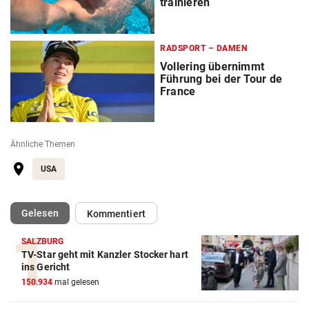
trainieren
RADSPORT – DAMEN
Vollering übernimmt
Führung bei der Tour de
France
Ähnliche Themen
USA
(ausgewählt)
Gelesen
Kommentiert
SALZBURG
TV-Star geht mit Kanzler Stocker hart
ins Gericht
Action-Cam Vergleich
150.934
mal gelesen
ZUM VERGLEICH