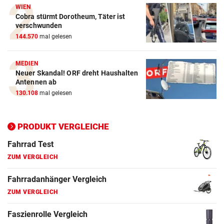
Crosstrainer Vergleich
WIEN
Cobra stürmt Dorotheum, Täter ist
ZUM VERGLEICH
verschwunden
144.570
mal gelesen
E-Bike Vergleich
ZUM VERGLEICH
MEDIEN
Neuer Skandal! ORF dreht Haushalten
Elektro-Scooter Vergleich
Antennen ab
ZUM VERGLEICH
130.108
mal gelesen
Ergometer Vergleich
ZUM VERGLEICH
PRODUKT VERGLEICHE
Fahrrad Test
ZUM VERGLEICH
Fahrradanhänger Vergleich
ZUM VERGLEICH
Faszienrolle Vergleich