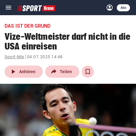
menu
account_circle
Navigation
Anmelden
Abo
close
Schließen
ein-/ausklappen
DAS IST DER GRUND
Abonnieren
Vize-Weltmeister darf nicht in die
USA einreisen
account_circle
arrow_right
Anmelden
Sport-Mix
04.07.2025 14:48
pin_drop
arrow_right
Bundesland auswäh
Wien
play_arrow
Anhören
Teilen
bookmark
Merkliste
Suchbegriff
search
eingeben