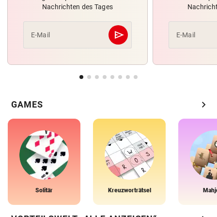
Nachrichten des Tages
Nachrich
send
E-Mail
E-Mail
Abschicken
chevron_right
GAMES
Solitär
Kreuzworträtsel
Mahj