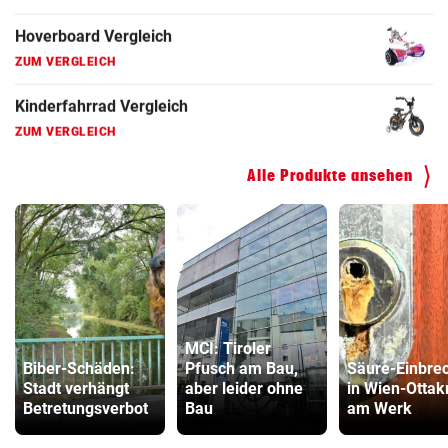
Hoverboard Vergleich
ZUM VERGLEICH
Kinderfahrrad Vergleich
ZUM VERGLEICH
Alle Produkte ansehen
MCI: Tiroler
Biber-Schäden:
Pfusch am Bau,
Säure-Einbre
Stadt verhängt
aber leider ohne
in Wien-Ottak
Betretungsverbot
Bau
am Werk