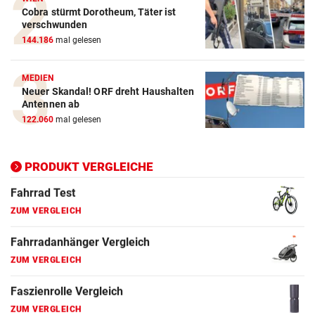
Cobra stürmt Dorotheum, Täter ist
ZUM VERGLEICH
verschwunden
144.186
mal gelesen
E-Bike Vergleich
ZUM VERGLEICH
MEDIEN
Neuer Skandal! ORF dreht Haushalten
Elektro-Scooter Vergleich
Antennen ab
ZUM VERGLEICH
122.060
mal gelesen
Ergometer Vergleich
ZUM VERGLEICH
PRODUKT VERGLEICHE
Fahrrad Test
ZUM VERGLEICH
Fahrradanhänger Vergleich
ZUM VERGLEICH
Faszienrolle Vergleich
ZUM VERGLEICH