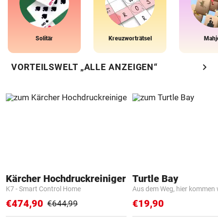
Solitär
Kreuzworträtsel
Mahj
chevron_right
VORTEILSWELT „ALLE ANZEIGEN“
Kärcher Hochdruckreiniger
Turtle Bay
K7 - Smart Control Home
Aus dem Weg, hier kommen w
€474,90
€19,90
€644,99