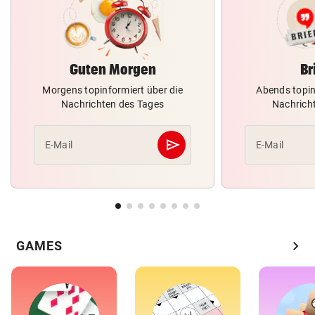
Guten Morgen
Br
Morgens topinformiert über die
Abends topin
Nachrichten des Tages
Nachrich
send
E-Mail
E-Mail
Abschicken
chevron_right
GAMES