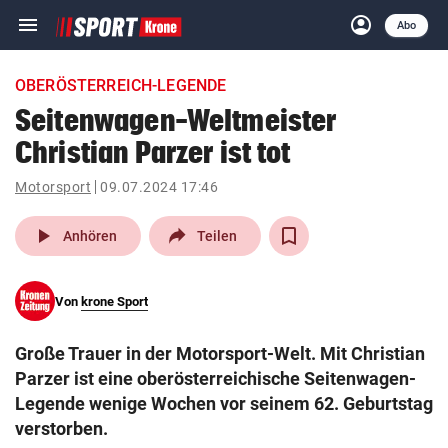
menu
account_circle
Navigation
Anmelden
Abo
close
Schließen
ein-/ausklappen
OBERÖSTERREICH-LEGENDE
Abonnieren
Seitenwagen-Weltmeister
Christian Parzer ist tot
account_circle
arrow_right
Anmelden
Motorsport
09.07.2024 17:46
pin_drop
arrow_right
Bundesland auswäh
Wien
play_arrow
Anhören
Teilen
bookmark
Merkliste
Von
krone Sport
Suchbegriff
search
Große Trauer in der Motorsport-Welt. Mit Christian
eingeben
Parzer ist eine oberösterreichische Seitenwagen-
Legende wenige Wochen vor seinem 62. Geburtstag
verstorben.