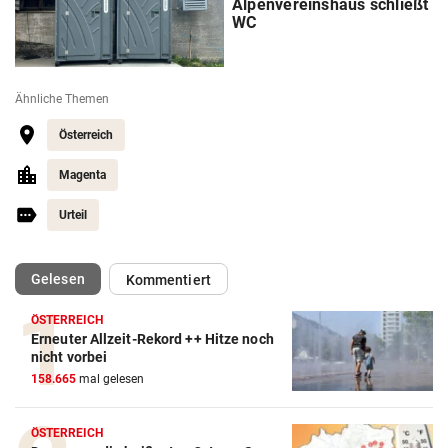
Alpenvereinshaus schließt
WC
Ähnliche Themen
Österreich
Magenta
Urteil
(ausgewählt)
Gelesen
Kommentiert
ÖSTERREICH
Erneuter Allzeit-Rekord ++ Hitze noch
nicht vorbei
158.665
mal gelesen
ÖSTERREICH