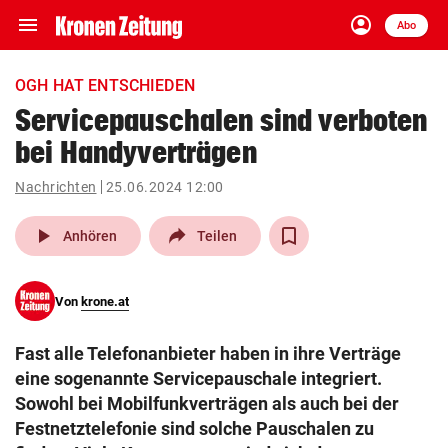
menu
account_circle
Navigation
Anmelden
Abo
close
Schließen
ein-/ausklappen
OGH HAT ENTSCHIEDEN
Abonnieren
Servicepauschalen sind verboten
bei Handyverträgen
account_circle
arrow_right
Anmelden
Nachrichten
25.06.2024 12:00
pin_drop
arrow_right
Bundesland auswäh
Wien
play_arrow
Anhören
Teilen
bookmark
Merkliste
Von
krone.at
Suchbegriff
search
Fast alle Telefonanbieter haben in ihre Verträge
eingeben
eine sogenannte Servicepauschale integriert.
Sowohl bei Mobilfunkverträgen als auch bei der
Festnetztelefonie sind solche Pauschalen zu