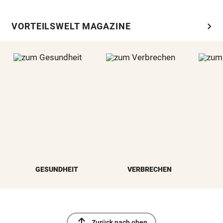
chevron_right
VORTEILSWELT MAGAZINE
GESUNDHEIT
VERBRECHEN
north
Zurück nach oben