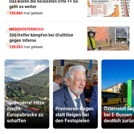
Das waren die heißesten Orte ++ So
geht es weiter
155.860
mal gelesen
NIEDERÖSTERREICH
500 Helfer kämpfen bei Gluthitze
gegen Inferno
139.263
mal gelesen
Spursperre! Hitze
macht
Premieren-Regen
Österreich lie
Europabrücke zu
statt Reigen bei
bei E-Bussen
schaffen
den Festspielen
deutlich zurü