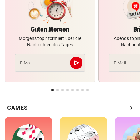
Guten Morgen
Br
Morgens topinformiert über die
Abends topin
Nachrichten des Tages
Nachrich
send
E-Mail
E-Mail
Abschicken
chevron_right
GAMES