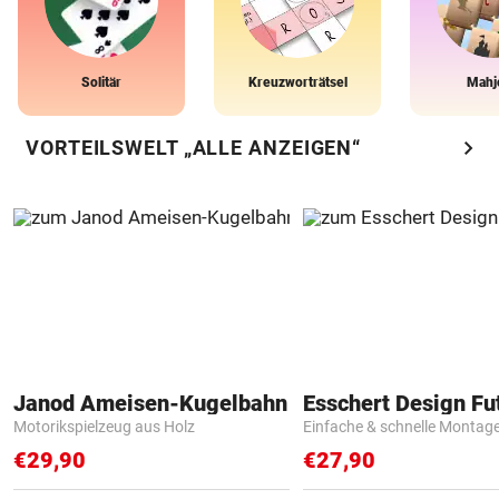
Solitär
Kreuzworträtsel
Mahj
chevron_right
VORTEILSWELT „ALLE ANZEIGEN“
Janod Ameisen-Kugelbahn
Motorikspielzeug aus Holz
Einfache & schnelle Montag
€29,90
€27,90