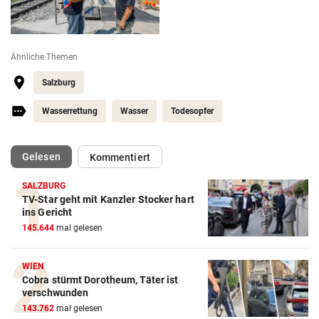
Ähnliche Themen
Salzburg
Wasserrettung
Wasser
Todesopfer
(ausgewählt)
Gelesen
Kommentiert
SALZBURG
TV-Star geht mit Kanzler Stocker hart
ins Gericht
145.644
mal gelesen
WIEN
Cobra stürmt Dorotheum, Täter ist
verschwunden
143.762
mal gelesen