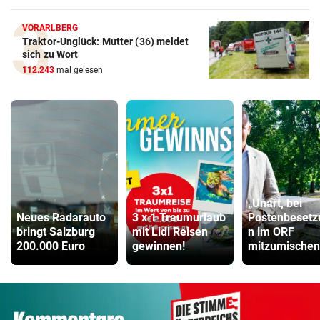
VORARLBERG
Traktor-Unglück: Mutter (36) meldet
sich zu Wort
112.243
mal gelesen
„Unart, bei
Neues Radarauto
3 x 1 Traumurlaub
Postenbesetz
bringt Salzburg
mit Lidl Reisen
n im ORF
200.000 Euro
gewinnen!
mitzumischen