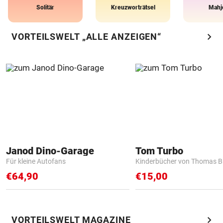
Solitär
Kreuzworträtsel
Mahj
chevron_right
VORTEILSWELT „ALLE ANZEIGEN“
Janod Dino-Garage
Tom Turbo
Für kleine Autofans
Kinderbücher von Thomas B
€64,90
€15,00
chevron_right
VORTEILSWELT MAGAZINE