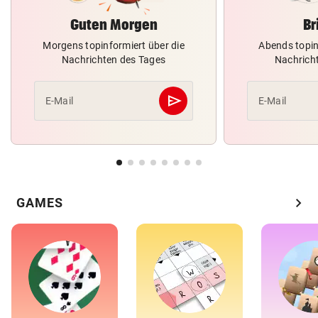
Guten Morgen
Br
Morgens topinformiert über die
Abends topin
Nachrichten des Tages
Nachrich
send
E-Mail
E-Mail
Abschicken
chevron_right
GAMES