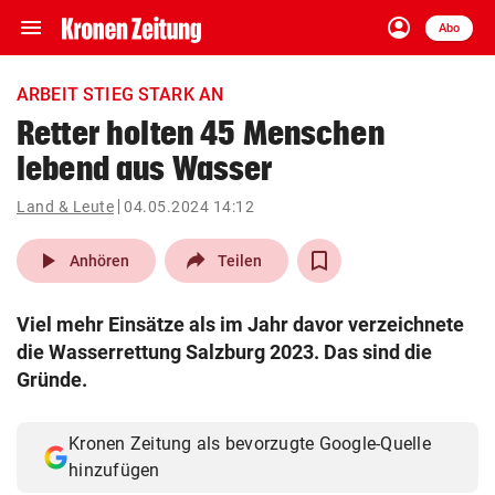
menu
account_circle
Navigation
Anmelden
Abo
close
Schließen
ein-/ausklappen
ARBEIT STIEG STARK AN
Abonnieren
Retter holten 45 Menschen
lebend aus Wasser
account_circle
arrow_right
Anmelden
Land & Leute
04.05.2024 14:12
pin_drop
arrow_right
Bundesland auswäh
Wien
play_arrow
Anhören
Teilen
bookmark
Merkliste
Viel mehr Einsätze als im Jahr davor verzeichnete
die Wasserrettung Salzburg 2023. Das sind die
Suchbegriff
Gründe.
search
eingeben
Kronen Zeitung als bevorzugte Google-Quelle
hinzufügen