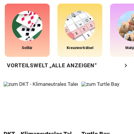
Solitär
Kreuzworträtsel
Mahj
chevron_right
VORTEILSWELT „ALLE ANZEIGEN“
DKT - Klimaneutrales Talent
Turtle Bay