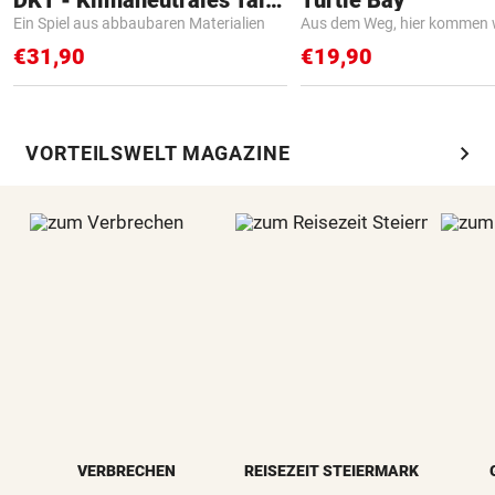
Ein Spiel aus abbaubaren Materialien
Aus dem Weg, hier kommen w
€31,90
€19,90
chevron_right
VORTEILSWELT MAGAZINE
VERBRECHEN
REISEZEIT STEIERMARK