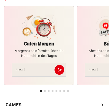
Guten Morgen
Br
Morgens topinformiert über die
Abends topin
Nachrichten des Tages
Nachrich
send
E-Mail
E-Mail
Abschicken
chevron_right
GAMES