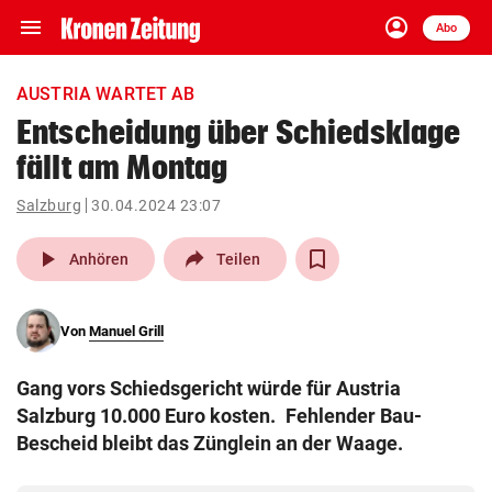
menu
account_circle
Navigation
Anmelden
Abo
close
Schließen
ein-/ausklappen
AUSTRIA WARTET AB
Abonnieren
Entscheidung über Schiedsklage
fällt am Montag
account_circle
arrow_right
Anmelden
Salzburg
30.04.2024 23:07
pin_drop
arrow_right
Bundesland auswäh
Wien
play_arrow
Anhören
Teilen
bookmark
Merkliste
Von
Manuel Grill
Suchbegriff
search
Gang vors Schiedsgericht würde für Austria
eingeben
Salzburg 10.000 Euro kosten. Fehlender Bau-
Bescheid bleibt das Zünglein an der Waage.