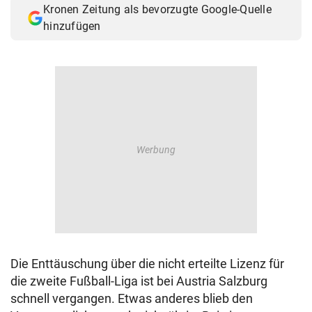
Kronen Zeitung als bevorzugte Google-Quelle
© Krone Multimedia GmbH & Co KG 2026
hinzufügen
Muthgasse 2, 1190 Wien
Die Enttäuschung über die nicht erteilte Lizenz für
die zweite Fußball-Liga ist bei Austria Salzburg
schnell vergangen. Etwas anderes blieb den