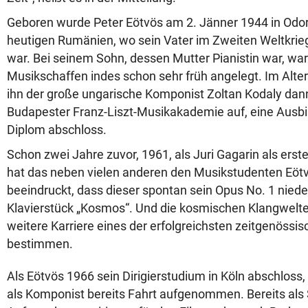
Geboren wurde Peter Eötvös am 2. Jänner 1944 in Odo
heutigen Rumänien, wo sein Vater im Zweiten Weltkrieg 
war. Bei seinem Sohn, dessen Mutter Pianistin war, w
Musikschaffen indes schon sehr früh angelegt. Im Alt
ihn der große ungarische Komponist Zoltan Kodaly dann
Budapester Franz-Liszt-Musikakademie auf, eine Ausbil
Diplom abschloss.
Schon zwei Jahre zuvor, 1961, als Juri Gagarin als erste
hat das neben vielen anderen den Musikstudenten Eötv
beeindruckt, dass dieser spontan sein Opus No. 1 niede
Klavierstück „Kosmos“. Und die kosmischen Klangwelten
weitere Karriere eines der erfolgreichsten zeitgenöss
bestimmen.
Als Eötvös 1966 sein Dirigierstudium in Köln abschloss
als Komponist bereits Fahrt aufgenommen. Bereits als 