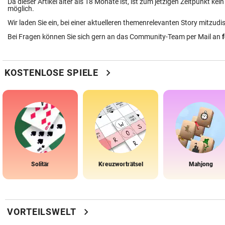
Da dieser Artikel älter als 18 Monate ist, ist zum jetzigen Zeitpunkt k
möglich.
Wir laden Sie ein, bei einer aktuelleren themenrelevanten Story mitzudi
Bei Fragen können Sie sich gern an das Community-Team per Mail an
chevron_right
KOSTENLOSE SPIELE
Solitär
Kreuzworträtsel
Mahjong
chevron_right
VORTEILSWELT