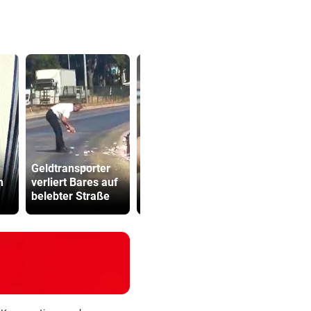
Aufgedeckt!
Geldtransporter
Chaos bei
Dorotheum
n
verliert Bares auf
Wassergebühren
Überfall: Tä
belebter Straße
im Ländle
Filiale ver