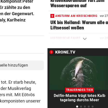
Krisenkoordinator ruft zum
e Komponist Peter
Wassersparen auf
Er zählte zu den
en der Gegenwart.
ANSTURM AM KREISCHBERG
vor 2
aly, Karlheinz
UK bis Holland: Warum alle a
Liftsessel wollen
HISTORISCHE FAHRT
vor 2
Weltrekord! Weltmeister sie
unter Schmerzen
KRONE.TV
FLASCHE UND SCHWERT
vor 3
uelle hinzufügen
Lange Gefängnisstrafen nac
Folter-Vergewaltigung
tot. Er starb heute,
VÖLLIG VERWANDELT
vor ein
e der Musikverlag
Oha! Ist das wirklich Billie Ei
TRAUERNDES TIER
ers mit. Mit Eötvös
Delfin-Mama trägt totes Kalb
SCHRECK FÜR DEUTSCHEN
vor ein
tagelang durchs Meer
rnkomponisten unserer
Riesenschlange beim