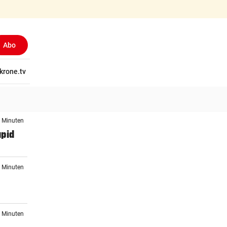
Abo
tschaft
krone.tv
Wissen
Gericht
Kolumnen
Freizeit
Reise
Ti
1 Minuten
apid
2 Minuten
r
4 Minuten