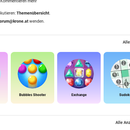
ein Kommentieren mehr
skutieren:
Themenübersicht
.
forum@krone.at
wenden.
Alle
Bubbles Shooter
Exchange
Sudok
Alle An