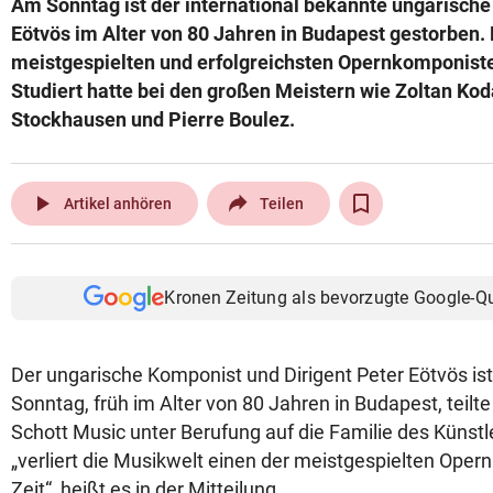
Am Sonntag ist der international bekannte ungarisch
© Krone Multimedia GmbH & Co KG 2026
Eötvös im Alter von 80 Jahren in Budapest gestorben. 
Muthgasse 2, 1190 Wien
meistgespielten und erfolgreichsten Opernkomponist
Studiert hatte bei den großen Meistern wie Zoltan Kod
Stockhausen und Pierre Boulez.
play_arrow
Artikel anhören
Teilen
Kronen Zeitung als bevorzugte Google-Q
Der ungarische Komponist und Dirigent Peter Eötvös ist 
Sonntag, früh im Alter von 80 Jahren in Budapest, teilt
Schott Music unter Berufung auf die Familie des Künstl
„verliert die Musikwelt einen der meistgespielten Ope
Zeit“, heißt es in der Mitteilung.