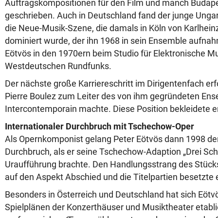
Auftragskompositionen für den Film und manch Budape
geschrieben. Auch in Deutschland fand der junge Ungar
die Neue-Musik-Szene, die damals in Köln von Karlhei
dominiert wurde, der ihn 1968 in sein Ensemble aufnah
Eötvös in den 1970ern beim Studio für Elektronische M
Westdeutschen Rundfunks.
Der nächste große Karriereschritt im Dirigentenfach erfo
Pierre Boulez zum Leiter des von ihm gegründeten En
Intercontemporain machte. Diese Position bekleidete er
Internationaler Durchbruch mit Tschechow-Oper
Als Opernkomponist gelang Peter Eötvös dann 1998 der
Durchbruch, als er seine Tschechow-Adaption „Drei Sch
Uraufführung brachte. Den Handlungsstrang des Stücks
auf den Aspekt Abschied und die Titelpartien besetzte 
Besonders in Österreich und Deutschland hat sich Eötvö
Spielplänen der Konzerthäuser und Musiktheater etabli