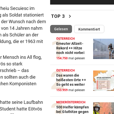
Rasenmähen entdeckt
rheiu Secuiesc im
als Soldat stationiert
NACH LAWINEN-DRAMA
vor ein
chevron_right
TOP 3
Rekord-Alpinist Purja am Br
ar der Wunsch nach dem
Peak geborgen
er von 14 Jahren nahm
(ausgewählt)
Gelesen
Kommentiert
 als Schüler an der
WALDBRAND-WARNSYSTEM
vor ein
ÖSTERREICH
dung, die er 1963 mit
Erneuter Allzeit-
KI-Drohnen sollen durch da
Rekord ++ Hitze
Blätterdach blicken
noch nicht vorbei
r Mensch ins All flog,
154.750
mal gelesen
MIND. 125 MIO. EURO
vor ein
ös so stark
Diomande zu Real! Rekordtr
rschrieb – das
ÖSTERREICH
für Leipzig fix
Das waren die
 sollten auch die
heißesten Orte ++
ischen Komponisten
So geht es weiter
WENDE KURZ VOR ANPFIFF
vor ein
153.959
mal gelesen
Jetzt also doch! ORF zeigt da
Spiel der Austria
, hatte seine Laufbahn
NIEDERÖSTERREICH
500 Helfer kämpfen
Student hatte Eötvös
IN MEHREREN GEMEINDEN
vor ein
bei Gluthitze gegen