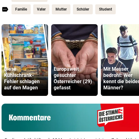
Familie
Vater
Mutter
Schüler
Student
Diese
Europaweit
Mit Messer
Kühlschrank-
gesuchter
bedroht: Wer
Fehler schlagen
Österreicher (29)
kennt die beide
auf den Magen
gefasst
Männer?