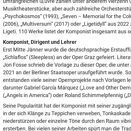
umfangreichen Œuvre zählen unter anderem vierzehn 
Musiktheaterstücke, aber auch zahlreiche Orchesterstü
„Psychokosmos“ (1993), „Seven – Memorial for the Co
(2006), „Multiversum“ (2017) oder „Ligetidyll“ aus 2022
Ligeti. 110 Werke listet der Komponist insgesamt aus s
Komponist, Dirigent und Lehrer
Erst Mitte Jänner wurde die deutschsprachige Erstauf
„Schlaflos“ (Sleepless) an der Oper Graz gefeiert. Liter
Jon Fosse schrieb die Vorlage zu dieser Oper, die unter
2021 an der Berliner Staatsoper uraufgeführt wurde. So
entstanden viele seiner Opernprojekte nach Vorlagen l
darunter Gabriel García Márquez („Love and Other Dem
(„Angels in America“) oder Roland Schimmelpfennig („D
Seine Popularität hat der Komponist mit seiner zugänglic
in der sich Klänge zu Teppichen verweben, Tonkaskade
niederstürzen oder einzelne Töne durch den Raum vibri
ersterben. Bei vielen seiner Arbeiten spürt man die Tra