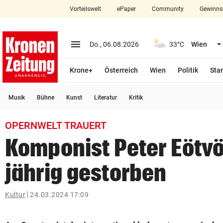
Vorteilswelt
ePaper
Community
Gewinns
close
Schließen
menu
Menü aufklappen
Do., 06.08.2026
33°C
Wien
Abonnieren
Krone+
Österreich
Wien
Politik
Star
account_circle
arrow_right
Anmelden
Musik
Bühne
Kunst
Literatur
Kritik
pin_drop
arrow_right
Bundesland auswäh
Wien
OPERNWELT TRAUERT
bookmark
Merkliste
Komponist Peter Eötv
jährig gestorben
Suchbegriff
search
eingeben
Kultur
24.03.2024 17:09