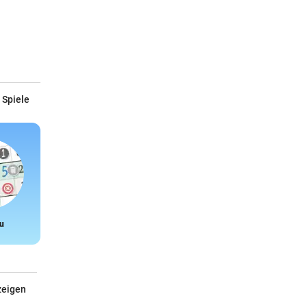
 Spiele
u
Snake
zeigen