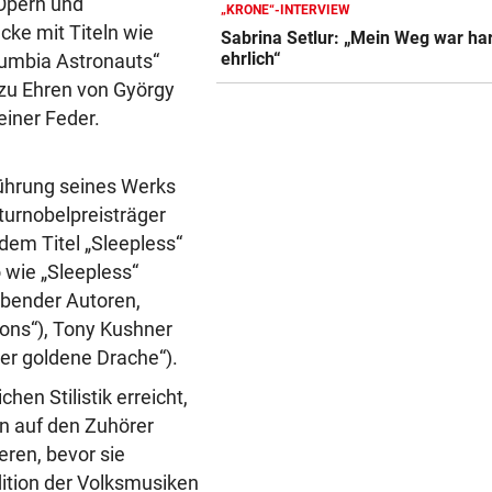
Opern und
„KRONE“-INTERVIEW
Dorotheum-Überfall: Täter i
cke mit Titeln wie
Sabrina Setlur: „Mein Weg war har
Filiale verschanzt
ehrlich“
lumbia Astronauts“
 zu Ehren von György
KRONE+ TESTET FÜR SIE
vor 
Insta360 Mic Pro: Endlich gu
einer Feder.
Ton am Handy?
führung seines Werks
CHIPS, KI UND ROBOTER
vor 
aturnobelpreisträger
Diese China-Durchbrüche
machen Washington nervös
 dem Titel „Sleepless“
 wie „Sleepless“
ebender Autoren,
ons“), Tony Kushner
er goldene Drache“).
hen Stilistik erreicht,
n auf den Zuhörer
eren, bevor sie
dition der Volksmusiken