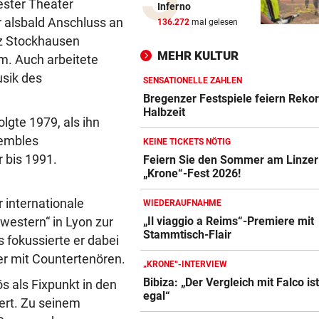
Aufgedeckt! Chaos bei
ster Theater
Inferno
Wassergebühren im Ländle
 alsbald Anschluss an
136.272
mal gelesen
nz Stockhausen
BRENZLIGE SITUATION
vor ein
MEHR KULTUR
m. Auch arbeitete
Trumps Heli beinahe mit
usik des
Passagierjet kollidiert
SENSATIONELLE ZAHLEN
Bregenzer Festspiele feiern Rekor
Halbzeit
OFFENSIVE VERSTÄRKUNG
vor 
lgte 1979, als ihn
Wunschspieler! GAK angelt 
sembles
KEINE TICKETS NÖTIG
junges ÖFB-Juwel
 bis 1991.
Feiern Sie den Sommer am Linzer
„Krone“-Fest 2026!
AUCH NEUER THEMENWEG
vor 
Nationalpark sucht wieder d
 internationale
WIEDERAUFNAHME
Almhirten des Jahres
western“ in Lyon zur
„Il viaggio a Reims“-Premiere mit
Stammtisch-Flair
 fokussierte er dabei
„JEDE MENGE HILFE“
vor 
er mit Countertenören.
Rihanna braucht ein Team für
„KRONE“-INTERVIEW
drei Kinder
Bibiza: „Der Vergleich mit Falco is
s als Fixpunkt in den
egal“
ert. Zu seinem
GROSSEINSATZ IN WIEN
vor 