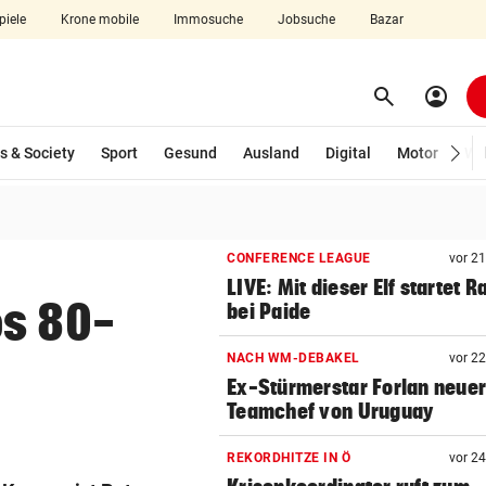
piele
Krone mobile
Immosuche
Jobsuche
Bazar
search
account_circle
Menü aufklappen
Suchen
s & Society
Sport
Gesund
Ausland
Digital
Motor
Wir
len
CONFERENCE LEAGUE
vor 2
LIVE: Mit dieser Elf startet R
ös 80-
bei Paide
NACH WM-DEBAKEL
vor 2
Ex-Stürmerstar Forlan neue
Teamchef von Uruguay
REKORDHITZE IN Ö
vor 2