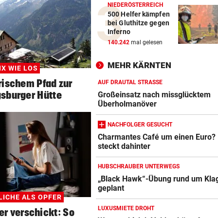
NIEDERÖSTERREICH
500 Helfer kämpfen
bei Gluthitze gegen
Inferno
140.242
mal gelesen
MEHR KÄRNTEN
IX WIE LOS
rischem Pfad zur
AUF DRAUTAL STRASSE
sburger Hütte
Großeinsatz nach missglücktem
Überholmanöver
NACHFOLGER GESUCHT
Charmantes Café um einen Euro?
steckt dahinter
HUBSCHRAUBER UNTERWEGS
„Black Hawk“-Übung rund um Kla
geplant
LICHE ALS OPFER
LUXUSMIETE DROHT
er verschickt: So