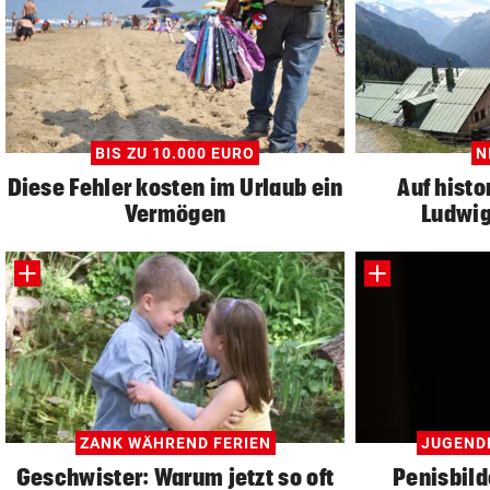
BIS ZU 10.000 EURO
N
Diese Fehler kosten im Urlaub ein
Auf histo
Vermögen
Ludwig
ZANK WÄHREND FERIEN
JUGEND
Geschwister: Warum jetzt so oft
Penisbild