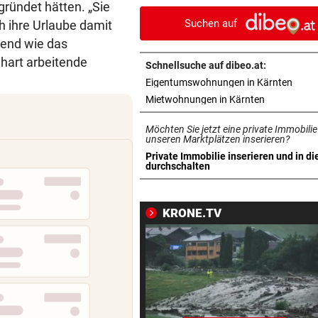
gründet hätten. „Sie
eines Kult-Sponsors
Suchen auf
ch ihre Urlaube damit
LIEFERING VERLIERT
vor ein
ehend wie das
Enttäuschende Zweitliga-
hart arbeitende
Schnellsuche auf dibeo.at:
Rückkehr nach Grödig
in ne
Eigentumswohnungen in Kärnten
in neuem Ta
Mietwohnungen in Kärnten
2. LIGA – 2. RUNDE
vor ein
Fehlstart komplett! Nächste 
Möchten Sie jetzt eine private Immobilie
für St. Pölten
unseren Marktplätzen inserieren?
Private Immobilie inserieren und in di
in neuem Tab öffnen
durchschalten
WANDERER AUSGEFLOGEN
vor 
Wieder Muren nach Unwette
Dramatik im Valser Tal
KRONE.TV
IN GREENSBORO
vor 
Straka verpasst bei PGA-Tur
den Cut vorzeitig
SCHRIEB WM-GESCHICHTE
vor 