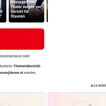
Aussagen von
Drei Festnahmen
5
Thaler sorgen vor
wegen
Sager wirkt
ht
Gericht für
Brandstiftung
Mütter-Auf
!“
Staunen
nahe Athen
gegen Kanz
ein Kommentieren mehr
skutieren:
Themenübersicht
.
forum@krone.at
wenden.
ALLE NEWS