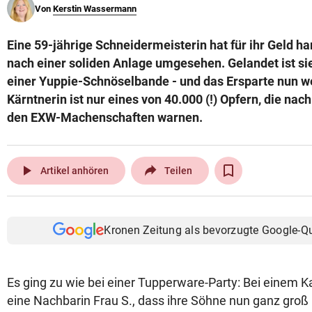
Von
Kerstin Wassermann
© Krone Multimedia GmbH & Co KG 2026
Muthgasse 2, 1190 Wien
Eine 59-jährige Schneidermeisterin hat für ihr Geld ha
nach einer soliden Anlage umgesehen. Gelandet ist si
einer Yuppie-Schnöselbande - und das Ersparte nun w
Kärntnerin ist nur eines von 40.000 (!) Opfern, die nach
den EXW-Machenschaften warnen.
play_arrow
Artikel anhören
Teilen
Kronen Zeitung als bevorzugte Google-Q
Es ging zu wie bei einer Tupperware-Party: Bei einem K
eine Nachbarin Frau S., dass ihre Söhne nun ganz groß