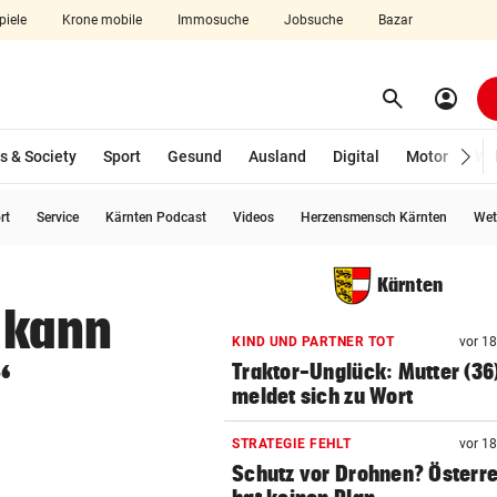
piele
Krone mobile
Immosuche
Jobsuche
Bazar
search
account_circle
Menü aufklappen
Suchen
s & Society
Sport
Gesund
Ausland
Digital
Motor
Wir
rt
Service
Kärnten Podcast
Videos
Herzensmensch Kärnten
Wet
len
Kärnten
 kann
KIND UND PARTNER TOT
vor 1
“
Traktor-Unglück: Mutter (36
meldet sich zu Wort
STRATEGIE FEHLT
vor 1
Schutz vor Drohnen? Österr