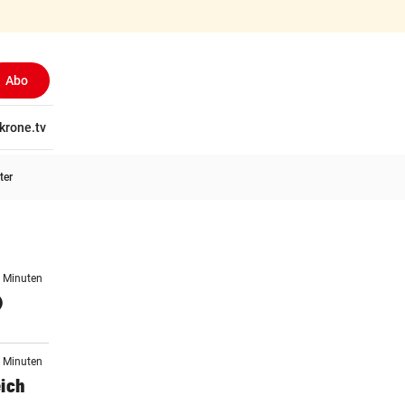
Abo
tschaft
krone.tv
Wissen
Gericht
Kolumnen
Freizeit
Reise
Ti
ter
8 Minuten
)
8 Minuten
eich