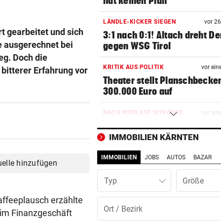
hat keinen Plan
LÄNDLE-KICKER SIEGEN
vor 2
rt gearbeitet und sich
3:1 nach 0:1! Altach dreht De
e ausgerechnet bei
gegen WSG Tirol
eg. Doch die
KRITIK AUS POLITIK
vor ein
 bitterer Erfahrung vor
Theater stellt Planschbecke
300.000 Euro auf
NACH WIEN AUF MYKONOS
vor ein
Luxus am Meer! Sabalenka
gewährt private Einblicke
IMMOBILIEN KÄRNTEN
IMMOBILIEN
JOBS
AUTOS
BAZAR
„IHR SEID DER HAMMER!“
vor ein
uelle hinzufügen
Feuerwehr befreite Kalb aus
Typ
misslicher Lage
affeeplausch erzählte
FUSSBALL-FANS FEIERN
vor ein
 im Finanzgeschäft
Hochgefühle dank Comebac