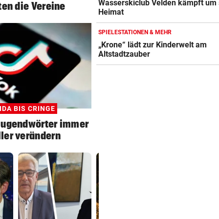
Wasserskiclub Velden kämpft um 
ten die Vereine
Heimat
SPIELESTATIONEN & MEHR
„Krone“ lädt zur Kinderwelt am
Altstadtzauber
IDA BIS CRINGE
Jugendwörter immer
ler verändern