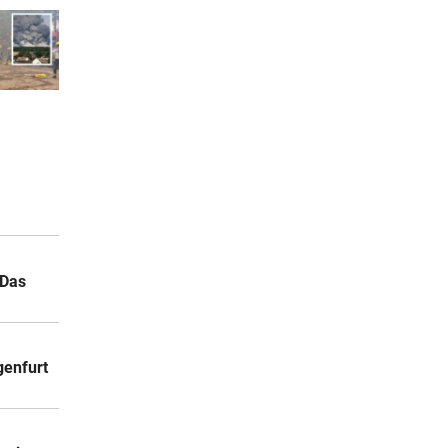
 Das
genfurt