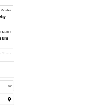
6 Minuten
rby
er Stunde
n um
er Stunde
er Stunde
m²
er Stunde
k