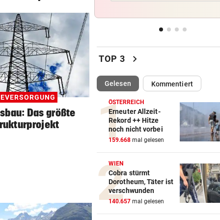
Lokalmatadorin und Tirol-
Youngster mit Sensation
IN PARIS VERHAFTET
vor 
Steirer (68) hatte zehn Kilo
chevron_right
TOP 3
Kokain im Koffer
(ausgewählt)
Gelesen
Kommentiert
EU-MANDATAR ZU CEUTA:
vor 
„Etwas wie 2015 wird Europa
IEVERSORGUNG
ÖSTERREICH
mehr passieren!“
sbau: Das größte
Erneuter Allzeit-
Rekord ++ Hitze
trukturprojekt
noch nicht vorbei
WETTER IN ÖSTERREICH
vor 
159.668
mal gelesen
Hier kann es heute Nacht
ordentlich gewittern
WIEN
Cobra stürmt
Dorotheum, Täter ist
verschwunden
140.657
mal gelesen