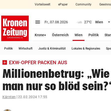
Vorteilswelt
ePaper
Community
Gewinns
close
Schließen
menu
Menü aufklappen
Fr., 07.08.2026
27°C
Wien
Abonnieren
(ausgewählt)
Krone+
Österreich
Wien
Politik
Star
account_circle
arrow_right
Anmelden
Politik
Wirtschaft
Justiz & Kriminalität
Lokales & Regionales
Spo
pin_drop
arrow_right
Bundesland auswäh
Wien
EXW-OPFER PACKEN AUS
bookmark
Merkliste
Millionenbetrug: „Wie
man nur so blöd sein?
Suchbegriff
search
eingeben
Kärnten
22.02.2024 17:55