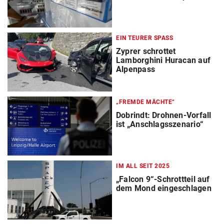
EIN TEURER SPASS
Zyprer schrottet
Lamborghini Huracan auf
Alpenpass
„FREMDE MÄCHTE“
Dobrindt: Drohnen-Vorfall
ist „Anschlagsszenario“
IM ALL SEIT 2025
„Falcon 9“-Schrottteil auf
dem Mond eingeschlagen