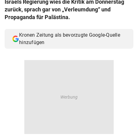
Israels Regierung wies die Kritik am Donnerstag
© Krone Multimedia GmbH & Co KG 2026
zurück, sprach gar von „Verleumdung“ und
Muthgasse 2, 1190 Wien
Propaganda für Palästina.
Kronen Zeitung als bevorzugte Google-Quelle
hinzufügen