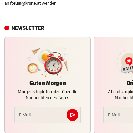
an
forum@krone.at
wenden.
NEWSLETTER
Guten Morgen
Br
Morgens topinformiert über die
Abends topin
Nachrichten des Tages
Nachrich
send
E-Mail
E-Mail
Abschicken