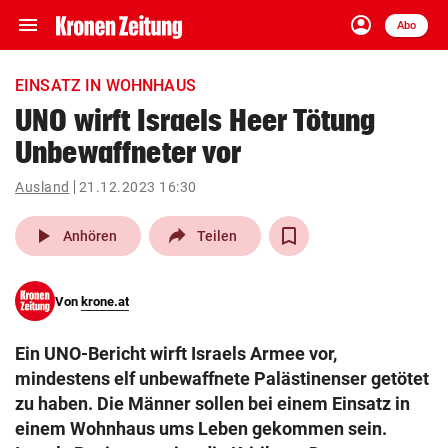
menu
account_circle
Navigation
Anmelden
Abo
close
Schließen
ein-/ausklappen
EINSATZ IN WOHNHAUS
Abonnieren
UNO wirft Israels Heer Tötung
Unbewaffneter vor
account_circle
arrow_right
Anmelden
Ausland
21.12.2023 16:30
pin_drop
arrow_right
Bundesland auswäh
Wien
play_arrow
Anhören
Teilen
bookmark
Merkliste
Von
krone.at
Suchbegriff
search
Ein UNO-Bericht wirft Israels Armee vor,
eingeben
mindestens elf unbewaffnete Palästinenser getötet
zu haben. Die Männer sollen bei einem Einsatz in
einem Wohnhaus ums Leben gekommen sein.