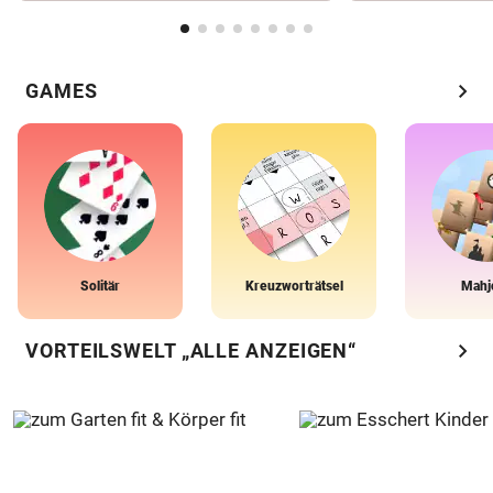
chevron_right
GAMES
Solitär
Kreuzworträtsel
Mahj
chevron_right
VORTEILSWELT „ALLE ANZEIGEN“