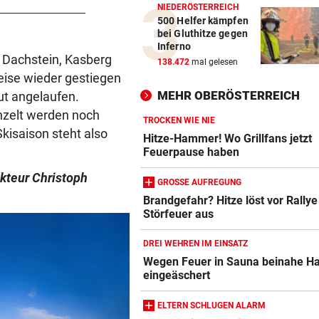
NIEDERÖSTERREICH
500 Helfer kämpfen
bei Gluthitze gegen
Inferno
, Dachstein, Kasberg
138.472
mal gelesen
eise wieder gestiegen
MEHR OBERÖSTERREICH
gut angelaufen.
inzelt werden noch
TROCKEN WIE NIE
kisaison steht also
Hitze-Hammer! Wo Grillfans jetzt
Feuerpause haben
kteur Christoph
GROSSE AUFREGUNG
Brandgefahr? Hitze löst vor Rallye
Störfeuer aus
DREI WEHREN IM EINSATZ
Wegen Feuer in Sauna beinahe H
eingeäschert
ELTERN SCHLUGEN ALARM