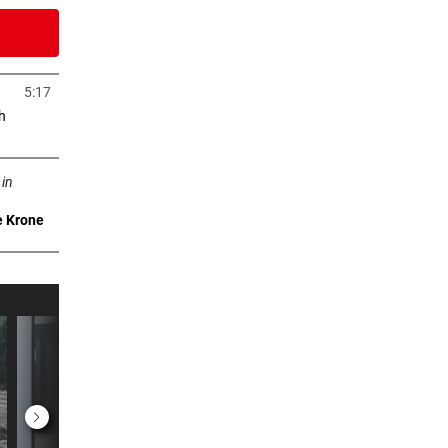
5 Stunden
5:17
in neuem Tab öffnen
h
uem Tab öffnen
6 Stunden
 in
e Krone
7 Stunden
r
8 Stunden
9 Stunden