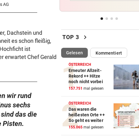
Doch noch überraschende 
us AG
um Kult-Wirtshaus?
„SICHER KEIN BORDELL“
vor 
er, Dachstein und
Stadtchefin will Schule in B
chevron_right
TOP 3
Ischl verkaufen
it es schon fleißig,
ochficht ist
(ausgewählt)
Gelesen
Kommentiert
SCHWERE VERLETZUNGEN
vor 
r erwartet Chef Gerald
Junger Wanderer rutschte be
ÖSTERREICH
Abstieg 50 Meter ab
Erneuter Allzeit-
Rekord ++ Hitze
noch nicht vorbei
KEINE TICKETS NÖTIG
157.751
mal gelesen
Feiern Sie den Sommer am L
n wir rund
„Krone“-Fest 2026!
inus sechs
ÖSTERREICH
Das waren die
sind das die
heißesten Orte ++
So geht es weiter
 Pisten.
155.065
mal gelesen