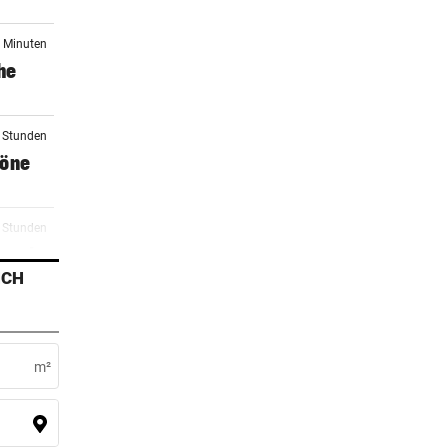
4 Minuten
he
2 Stunden
zöne
1 Stunden
raucht
ICH
3 Stunden
m²
3 Stunden
n