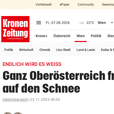
Vorteilswelt
ePaper
Community
Gewinns
close
Schließen
menu
Menü aufklappen
Fr., 07.08.2026
22°C
Wien
Abonnieren
(ausgewählt)
Krone+
Österreich
Wien
Politik
Star
account_circle
arrow_right
Anmelden
Politik
Wirtschaft
Chronik
Linz-Stadt
Land & Leute
Kultur & F
pin_drop
arrow_right
Bundesland auswäh
Wien
ENDLICH WIRD ES WEISS
bookmark
Merkliste
Ganz Oberösterreich f
auf den Schnee
Suchbegriff
search
eingeben
Oberösterreich
23.11.2023 06:00