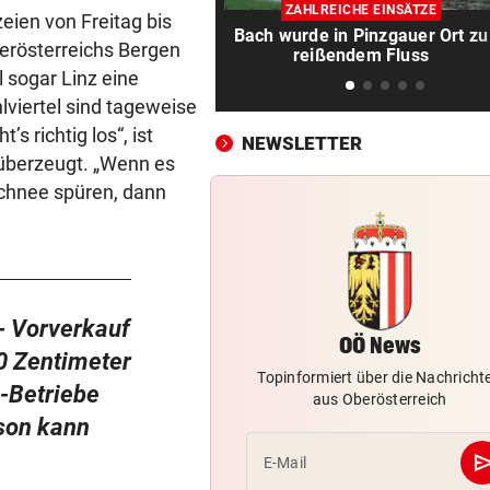
230 PS! 13-Jährige schrieb i
ZAHLREICHE EINSÄTZE
ien von Freitag bis
Autocross Geschichte
Bach wurde in Pinzgauer Ort zu
erösterreichs Bergen
reißendem Fluss
 sogar Linz eine
PATIENTEN WOHLAUF
vor 2
Premiere an Linzer Uniklinik
iertel sind tageweise
Herz-OP mit Roboter
s richtig los“, ist
NEWSLETTER
überzeugt. „Wenn es
BAUSTART IM OKTOBER
vor 2
Schnee spüren, dann
Jetzt ist fix, was am Donauuf
entstehen wird
WEGEN AUTOREIFEN
vor 2
Kleine Gemeinde mit großem
- Vorverkauf
geht vor Gericht
OÖ News
40 Zentimeter
500 STELLEN BETROFFEN
vor 2
Topinformiert über die Nachricht
o-Betriebe
aus Oberösterreich
Linzer Tech-Firma hat Jobab
ison kann
fast abgeschlossen
se
E-Mail
ASIA-PLÄNE STOCKEN
vor 2