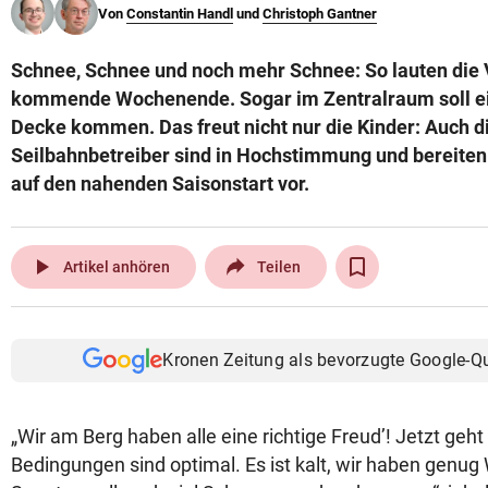
Von
Constantin Handl
und
Christoph Gantner
© Krone Multimedia GmbH & Co KG 2026
Muthgasse 2, 1190 Wien
Schnee, Schnee und noch mehr Schnee: So lauten die 
kommende Wochenende. Sogar im Zentralraum soll e
Decke kommen. Das freut nicht nur die Kinder: Auch di
Seilbahnbetreiber sind in Hochstimmung und bereiten
auf den nahenden Saisonstart vor.
play_arrow
Artikel anhören
Teilen
Kronen Zeitung als bevorzugte Google-Q
„Wir am Berg haben alle eine richtige Freud’! Jetzt geht 
Bedingungen sind optimal. Es ist kalt, wir haben genug