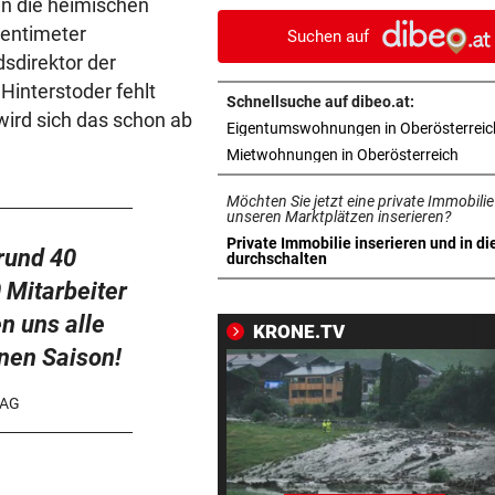
ln die heimischen
heiße Temperaturen
Zentimeter
Suchen auf
dsdirektor der
ORTSCHEF SPRICHT
vor 1
Hinterstoder fehlt
Was soll aus der ehemaligen
Schnellsuche auf dibeo.at:
Konditorei werden?
wird sich das schon ab
Eigentumswohnungen in Oberösterreic
in ne
Mietwohnungen in Oberösterreich
LINZER KÜNSTLERIN:
vor 1
Dem Plastikmüll werden
Möchten Sie jetzt eine private Immobilie
klingende Beats entlockt
unseren Marktplätzen inserieren?
Private Immobilie inserieren und in di
rund 40
in neuem Tab öffnen
durchschalten
MOTTO FÜRS WOCHENENDE
vor 1
 Mitarbeiter
Den Freiluftsommer in seine
Reinkultur erleben
en uns alle
KRONE.TV
nen Saison!
WOLLTE AUSWEICHEN
vor 1
Alkolenker überschlug sich
 AG
wegen eines Hasen
TEENIE AUF ÜBERHOLSPUR
vor 1