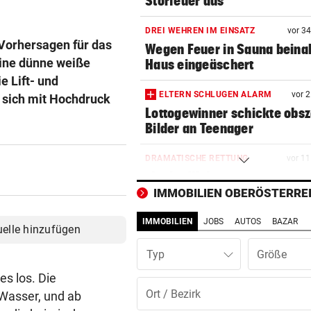
Störfeuer aus
DREI WEHREN IM EINSATZ
vor 3
Vorhersagen für das
Wegen Feuer in Sauna beina
ine dünne weiße
Haus eingeäschert
e Lift- und
ELTERN SCHLUGEN ALARM
vor 
 sich mit Hochdruck
Lottogewinner schickte obs
Bilder an Teenager
DRAMATISCHE RETTUNG
vor 1
„In der Wohnung war es ver
und stockfinster“
IMMOBILIEN OBERÖSTERRE
IMMOBILIEN
JOBS
AUTOS
BAZAR
IM WAGEN EINGEKLEMMT
vor 1
uelle hinzufügen
Autolenker (81) starb nach
Typ
Kollision mit Linienbus
es los. Die
STRASSENUMFRAGE
vor 1
 Wasser, und ab
Linzer kämpfen aktuell gege