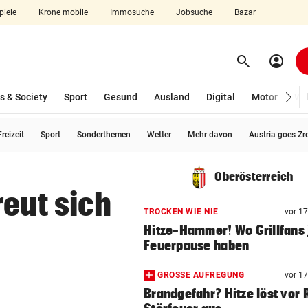
piele
Krone mobile
Immosuche
Jobsuche
Bazar
search
account_circle
Menü aufklappen
Suchen
s & Society
Sport
Gesund
Ausland
Digital
Motor
Wir
reizeit
Sport
Sonderthemen
Wetter
Mehr davon
Austria goes Zr
len
Oberösterreich
reut sich
TROCKEN WIE NIE
vor 1
Hitze-Hammer! Wo Grillfans 
Feuerpause haben
GROSSE AUFREGUNG
vor 1
Brandgefahr? Hitze löst vor 