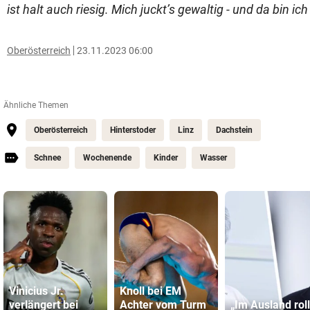
ist halt auch riesig. Mich juckt’s gewaltig - und da bin ich 
Oberösterreich
23.11.2023 06:00
Ähnliche Themen
Oberösterreich
Hinterstoder
Linz
Dachstein
Schnee
Wochenende
Kinder
Wasser
Vinicius Jr.
Knoll bei EM
verlängert bei
Achter vom Turm
„Im Ausland rol