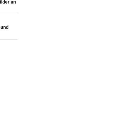
ilder an
 und