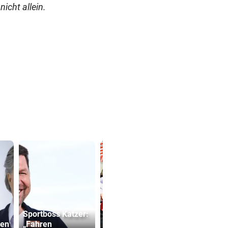
nicht allein.
Sportboss Katzer:
Die besten
Lottogewin
len
„Fahren
Fundstücke am
schickte o