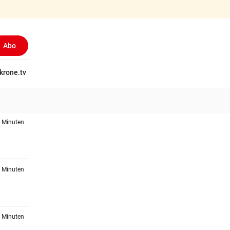
Abo
tschaft
krone.tv
Wissen
Gericht
Kolumnen
Freizeit
Reise
Ti
9 Minuten
0 Minuten
1 Minuten