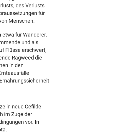
lusts, des Verlusts
Voraussetzungen für
n von Menschen.
n etwa für Wanderer,
ammende und als
uf Flüsse erschwert,
mende Ragweed die
nen in den
rnteausfälle
Ernährungssicherheit
e in neue Gefilde
ch im Zuge der
dingungen vor. In
ta.