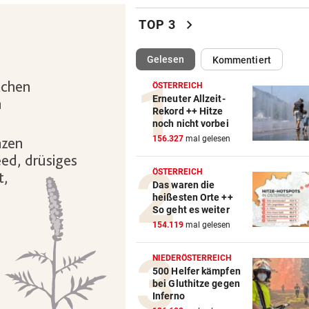
Den Fischlein im Bach geht 
chevron_right
TOP 3
das Wasser aus
(ausgewählt)
Gelesen
Kommentiert
„KRONE“ ALS BEAMTE
vor 4
„Herr Herbert“ geht zu Bode
ÖSTERREICH
Polizei trainiert
Erneuter Allzeit-
Rekord ++ Hitze
noch nicht vorbei
BURGOS-RUNDFAHRT
vor ein
156.327
mal gelesen
Gall nach Etappensieg neuer
Gesamtführender!
ÖSTERREICH
Das waren die
NACH WM-DEBAKEL
vor ein
heißesten Orte ++
Ex-Stürmerstar Forlan neue
So geht es weiter
Teamchef von Uruguay
154.119
mal gelesen
REKORDHITZE IN Ö
vor ein
NIEDERÖSTERREICH
Krisenkoordinator ruft zum
500 Helfer kämpfen
bei Gluthitze gegen
Wassersparen auf
Inferno