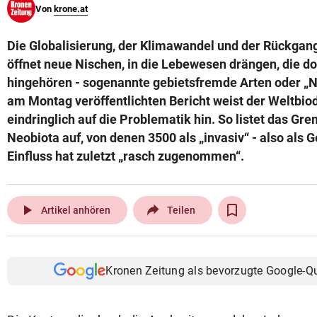
Von
krone.at
© Krone Multimedia GmbH & Co KG 2026
Muthgasse 2, 1190 Wien
Die Globalisierung, der Klimawandel und der Rückgang 
öffnet neue Nischen, in die Lebewesen drängen, die dor
hingehören - sogenannte gebietsfremde Arten oder „N
am Montag veröffentlichten Bericht weist der Weltbiod
eindringlich auf die Problematik hin. So listet das G
Neobiota auf, von denen 3500 als „invasiv“ - also als G
Einfluss hat zuletzt „rasch zugenommen“.
play_arrow
Artikel anhören
Teilen
Kronen Zeitung als bevorzugte Google-Q