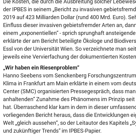
Die Kosten, die durch die Ausbreitung solcher Lebewese
der IPBES in seinem „Bericht zu invasiven gebietsfremd
2019 auf 423 Milliarden Dollar (rund 400 Mrd. Euro). S
Einfluss dieser invasiven gebietsfremder Arten an, da
einem „exponentiellen“ - sprich sprunghaft ansteigend
erklärte der am Bericht beteiligte Ökologe und Biodiver
Essl von der Universität Wien. So verzeichnete man se
jeweils eine Vervierfachung der dokumentierten Koste
„Wir haben ein Riesenproblem“
Hanno Seebens vom Senckenberg Forschungszentrum fü
Klima in Frankfurt am Main erklärte in einem vom deu
Center (SMC) organisierten Pressegespräch, dass man 
anhaltenden“ Zunahme des Phänomens im Prinzip seit 
hat. Überraschend klar kam in dem in dieser umfasse
vorliegenden Bericht heraus, dass die Entwicklungen eig
Welt „gleich aussehen“, so der Leitautor des Kapitels 
und zukünftiger Trends“ im IPBES-Papier.