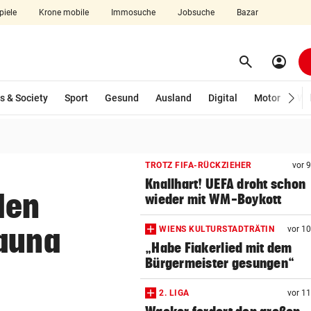
piele
Krone mobile
Immosuche
Jobsuche
Bazar
search
account_circle
Menü aufklappen
Suchen
s & Society
Sport
Gesund
Ausland
Digital
Motor
Wir
len
TROTZ FIFA-RÜCKZIEHER
vor 
Knallhart! UEFA droht schon
den
wieder mit WM-Boykott
Fauna
WIENS KULTURSTADTRÄTIN
vor 1
„Habe Fiakerlied mit dem
Bürgermeister gesungen“
2. LIGA
vor 1