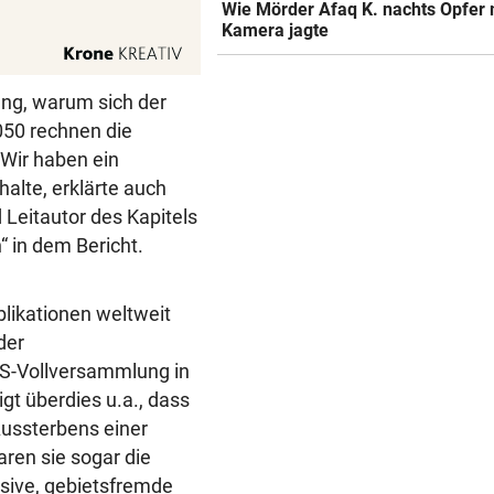
Wie Mörder Afaq K. nachts Opfer 
Kamera jagte
ung, warum sich der
050 rechnen die
„Wir haben ein
alte, erklärte auch
 Leitautor des Kapitels
“ in dem Bericht.
likationen weltweit
der
S-Vollversammlung in
t überdies u.a., dass
Aussterbens einer
ren sie sogar die
vasive, gebietsfremde