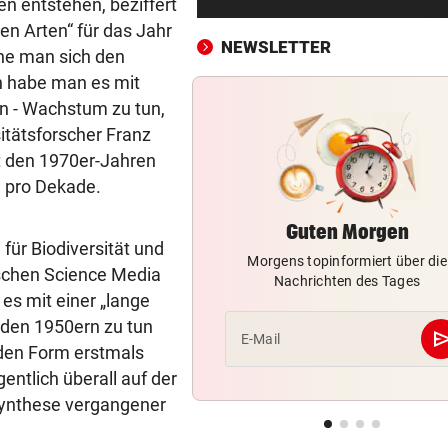
n entstehen, beziffert
LIVE: Blitztor! Rapid führt be
en Arten“ für das Jahr
Paide dank Elfer
NEWSLETTER
ehe man sich den
TAUZIEHEN UM BEAMTE
vor 3
nn habe man es mit
„Müssen Personalnot bei Pol
en - Wachstum zu tun,
in Wien ausbaden!“
sitätsforscher Franz
it den 1970er-Jahren
HANDYS UND DROGEN
vor 4
n pro Dekade.
Justizmitarbeiterin als
Schmugglerin aus Liebe?
Guten Morgen
r Biodiversität und
Morgens topinformiert über die
HÖHERE PARKGEBÜHREN
vor 4
tschen Science Media
Nachrichten des Tages
Wieder brutaler „Anschlag“ 
es mit einer „lange
Tirols Steuerzahler
den 1950ern zu tun
se
E-Mail
nden Form erstmals
PSYCHOGRAMM DES TÄTERS
vor 4
entlich überall auf der
Wie Mörder Afaq K. nachts O
mit Kamera jagte
„Synthese vergangener
730 TIERE GERETTET
vor 4