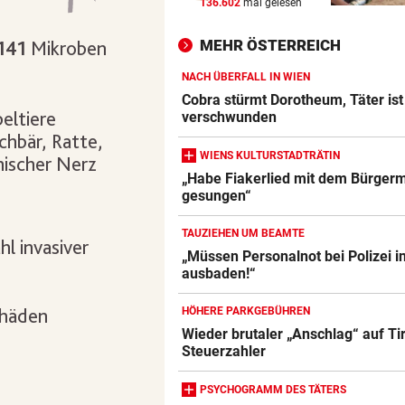
136.602
mal gelesen
ANSTURM AM KREISCHBERG
vor ein
UK bis Holland: Warum alle a
MEHR ÖSTERREICH
Liftsessel wollen
NACH ÜBERFALL IN WIEN
HISTORISCHE FAHRT
vor ein
Cobra stürmt Dorotheum, Täter ist
Weltrekord! Weltmeister sie
verschwunden
unter Schmerzen
WIENS KULTURSTADTRÄTIN
FLASCHE UND SCHWERT
vor ein
„Habe Fiakerlied mit dem Bürgerm
gesungen“
Lange Gefängnisstrafen nac
Folter-Vergewaltigung
TAUZIEHEN UM BEAMTE
„Müssen Personalnot bei Polizei i
ausbaden!“
HÖHERE PARKGEBÜHREN
Wieder brutaler „Anschlag“ auf Ti
Steuerzahler
PSYCHOGRAMM DES TÄTERS