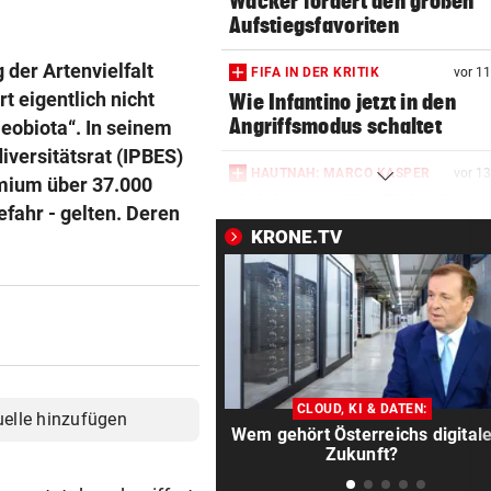
Wacker fordert den großen
Aufstiegsfavoriten
der Artenvielfalt
FIFA IN DER KRITIK
vor 1
t eigentlich nicht
Wie Infantino jetzt in den
Angriffsmodus schaltet
eobiota“. In seinem
iversitätsrat (IPBES)
HAUTNAH: MARCO KASPER
vor 1
remium über 37.000
„Ich brenne fürs Eishockey, 
efahr - gelten. Deren
mit 16!“
KRONE.TV
NÄCHSTER FINNE KOMMT
vor 1
Pioneers werden immer meh
den „Pioneerit“
SEIDL UND CO. BESTÜRZT
vor 2
Todes-Drama um Fan! Rapid 
CLOUD, KI & DATEN:
uelle hinzufügen
im Trauerflor
Wem gehört Österreichs digital
Zukunft?
CONFERENCE LEAGUE
vor 3