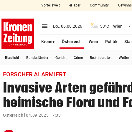
Vorteilswelt
ePaper
Community
Gewinns
close
Schließen
menu
Menü aufklappen
Do., 06.08.2026
33°C
Wien
Abonnieren
(ausgewählt)
Krone+
Österreich
Wien
Politik
Star
account_circle
arrow_right
Anmelden
Blaulicht
Bundesländer
Gericht
Crime
Recht beraten
Wetter
pin_drop
arrow_right
Bundesland auswäh
Wien
FORSCHER ALARMIERT
bookmark
Merkliste
Invasive Arten gefähr
heimische Flora und 
Suchbegriff
search
eingeben
Österreich
04.09.2023 17:03