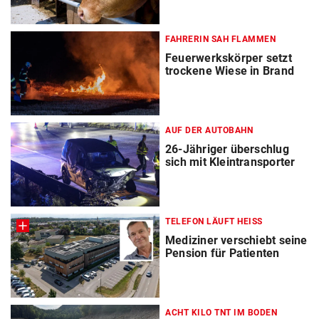
FAHRERIN SAH FLAMMEN
Feuerwerkskörper setzt
trockene Wiese in Brand
AUF DER AUTOBAHN
26-Jähriger überschlug
sich mit Kleintransporter
TELEFON LÄUFT HEISS
Mediziner verschiebt seine
Pension für Patienten
ACHT KILO TNT IM BODEN