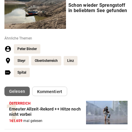
Schon wieder Sprengstoff
in beliebtem See gefunden
Ähnliche Themen
Peter Binder
Steyr
Oberösterreich
Linz
Spital
(ausgewählt)
Gelesen
Kommentiert
ÖSTERREICH
Erneuter Allzeit-Rekord ++ Hitze noch
nicht vorbei
161.659
mal gelesen