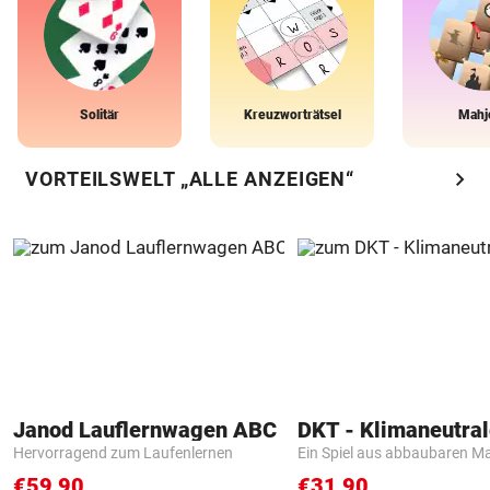
Solitär
Kreuzworträtsel
Mahj
chevron_right
VORTEILSWELT „ALLE ANZEIGEN“
Janod Lauflernwagen ABC
Hervorragend zum Laufenlernen
Ein Spiel aus abbaubaren Ma
€59,90
€31,90