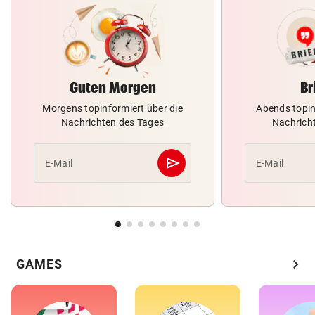
Guten Morgen
Br
Morgens topinformiert über die
Abends topin
Nachrichten des Tages
Nachrich
send
E-Mail
E-Mail
Abschicken
chevron_right
GAMES