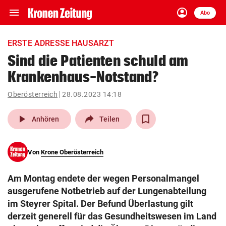
menu
account_circle
Navigation
Anmelden
Abo
close
Schließen
ein-/ausklappen
ERSTE ADRESSE HAUSARZT
Abonnieren
Sind die Patienten schuld am
Krankenhaus-Notstand?
account_circle
arrow_right
Anmelden
Oberösterreich
28.08.2023 14:18
pin_drop
arrow_right
Bundesland auswäh
Wien
play_arrow
Anhören
Teilen
bookmark
Merkliste
Von
Krone Oberösterreich
Suchbegriff
search
Am Montag endete der wegen Personalmangel
eingeben
ausgerufene Notbetrieb auf der Lungenabteilung
im Steyrer Spital. Der Befund Überlastung gilt
derzeit generell für das Gesundheitswesen im Land