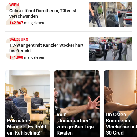
WIEN
Cobra stürmt Dorotheum, Täter ist
verschwunden
142.967
mal gelesen
SALZBURG
TV-Star geht mit Kanzler Stocker hart
ins Gericht
141.808
mal gelesen
Vom
Im Osten:
Polizisten-
„Juniorpartner“
Kommende
Mangel: „Es droht
zum großen Liga-
Woche nie un
ein Kahlschlag!“
Rivalen
30 Grad