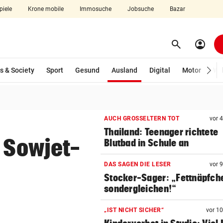
piele
Krone mobile
Immosuche
Jobsuche
Bazar
search
account_circle
Menü aufklappen
Suchen
(ausgewählt)
s & Society
Sport
Gesund
Ausland
Digital
Motor
Wir
len
AUCH GROSSELTERN TOT
vor 
Thailand: Teenager richtete
t Sowjet-
Blutbad in Schule an
DAS SAGEN DIE LESER
vor 
Stocker-Sager: „Fettnäpfch
sondergleichen!“
„IST NICHT SICHER“
vor 1