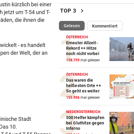
Ungewöhnlich! Warum Rapid
stin kürzlich bei einer
schon um 18 Uhr spielt
chevron_right
TOP 3
 jetzt um T-54 und T-
den, die ihnen die
DARUNTER RAUCH, OBONYA
vor ein
(ausgewählt)
Gelesen
Kommentiert
Wien: Männer protestierten
Gewalt an Frauen
ÖSTERREICH
Erneuter Allzeit-
ickelt - es handelt
OBERÖSTERREICH
vor ein
Rekord ++ Hitze
pen der Welt, der an
noch nicht vorbei
„Wer will mich?“: Diese Tier
158.759
mal gelesen
haben kein Zuhause
ÖSTERREICH
BEWAFFNETER ÜBERFALL
vor ein
Das waren die
Dorotheum: Räuber ließ Beu
heißesten Orte ++
Geschäft zurück
So geht es weiter
155.956
mal gelesen
US-GRENZER NEUGIERIG
vor ein
So bereiten Sie sich auf Soci
NIEDERÖSTERREICH
Media-Checks vor
500 Helfer kämpfen
ainische Stadt
bei Gluthitze gegen
 Das 10.
Inferno
ANHALTENDE TROCKENHEIT
vor ein