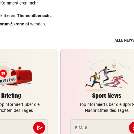
ein Kommentieren mehr
skutieren:
Themenübersicht
.
forum@krone.at
wenden.
ALLE NEWS
Briefing
Sport News
opinformiert über die
Topinformiert über die Sport
ichten des Tages
Nachrichten des Tages
send
s
E-Mail
Abschicken