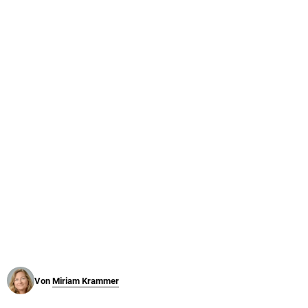
© Krone Multimedia GmbH & Co KG 2026
Muthgasse 2, 1190 Wien
Von
Miriam Krammer