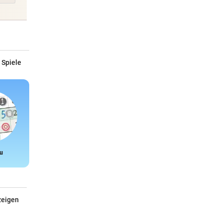
 Spiele
u
Snake
zeigen