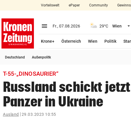
Vorteilswelt
ePaper
Community
Gewinns
close
Schließen
menu
Menü aufklappen
Fr., 07.08.2026
29°C
Wien
Abonnieren
Krone+
Österreich
Wien
Politik
Star
account_circle
arrow_right
Anmelden
Deutschland
Außenpolitk
pin_drop
arrow_right
Bundesland auswäh
Wien
T-55-„DINOSAURIER“
bookmark
Merkliste
Russland schickt jetz
Panzer in Ukraine
Suchbegriff
search
eingeben
Ausland
29.03.2023 10:55