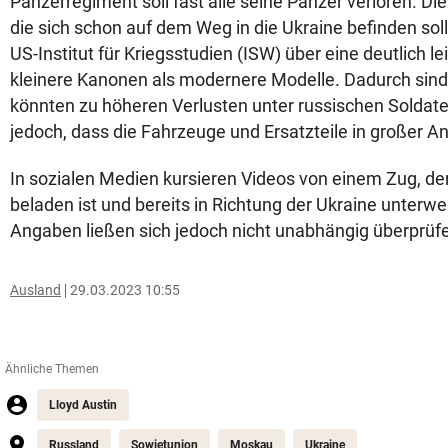
Panzerregiment soll fast alle seine Panzer verloren. Die
die sich schon auf dem Weg in die Ukraine befinden sol
US-Institut für Kriegsstudien (ISW) über eine deutlich 
kleinere Kanonen als modernere Modelle. Dadurch sind 
könnten zu höheren Verlusten unter russischen Soldaten 
jedoch, dass die Fahrzeuge und Ersatzteile in großer An
In sozialen Medien kursieren Videos von einem Zug, der
beladen ist und bereits in Richtung der Ukraine unterweg
Angaben ließen sich jedoch nicht unabhängig überprüf
Ausland
29.03.2023 10:55
Ähnliche Themen
Lloyd Austin
Russland
Sowjetunion
Moskau
Ukraine