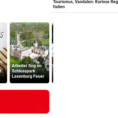
Tourismus, Vandalen: Kuriose Reg
Italien
Altachs
Arbeiter fing im
Massombo kennt
Kinderverbo
t
Schlosspark
den Schlüssel
Studio: Vie
Laxenburg Feuer
zum Erfolg
für Betreib