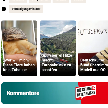
Verteidigungsminister
Spursperre! Hitze
„Wer will mich?“:
macht
Deutschkurse:
Diese Tiere haben
Europabrücke zu
Bund übernimm
kein Zuhause
schaffen
Modell aus OÖ