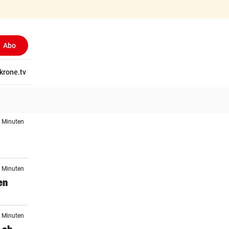
Abo
tschaft
krone.tv
Wissen
Gericht
Kolumnen
Freizeit
Reise
Ti
4 Minuten
9 Minuten
en
0 Minuten