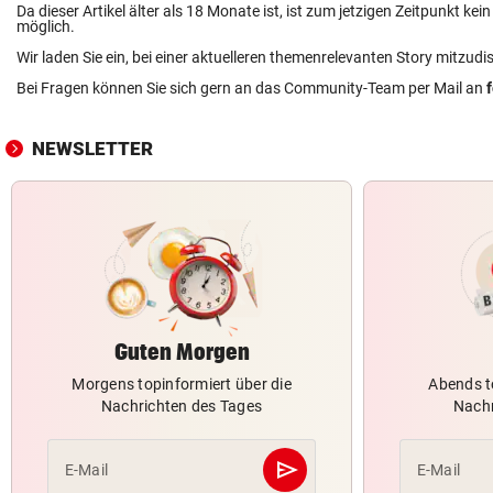
Da dieser Artikel älter als 18 Monate ist, ist zum jetzigen Zeitpunkt k
möglich.
Wir laden Sie ein, bei einer aktuelleren themenrelevanten Story mitzudi
Bei Fragen können Sie sich gern an das Community-Team per Mail an
NEWSLETTER
Guten Morgen
Morgens topinformiert über die
Abends t
Nachrichten des Tages
Nachr
send
E-Mail
E-Mail
Abschicken