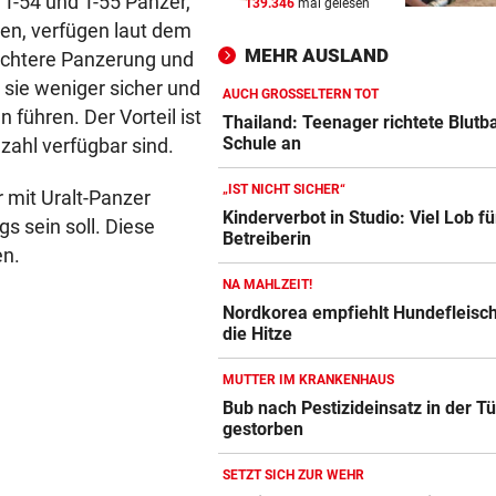
 T-54 und T-55 Panzer,
139.346
mal gelesen
Kein Wasser mehr:
len, verfügen laut dem
Alpenvereinshaus schließt 
MEHR AUSLAND
leichtere Panzerung und
sie weniger sicher und
PROZESS UM COLD CASE
vor 
AUCH GROSSELTERN TOT
führen. Der Vorteil ist
Anklage-Einspruch im Mordf
Thailand: Teenager richtete Blutb
Kammerer abgewiesen
Schule an
zahl verfügbar sind.
„IST NICHT SICHER“
WIEN, NÖ UND BGLD
vor 
 mit Uralt-Panzer
Kinderverbot in Studio: Viel Lob fü
Vermisste und zugelaufene
s sein soll. Diese
Betreiberin
Vierbeiner
en.
NA MAHLZEIT!
Nordkorea empfiehlt Hundefleisc
die Hitze
MUTTER IM KRANKENHAUS
Bub nach Pestizideinsatz in der Tü
gestorben
SETZT SICH ZUR WEHR