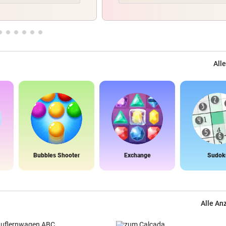
Alle
Bubbles Shooter
Exchange
Sudok
Alle An