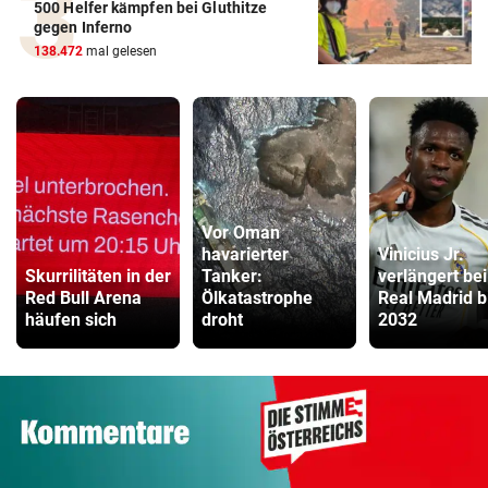
500 Helfer kämpfen bei Gluthitze
gegen Inferno
138.472
mal gelesen
Vor Oman
havarierter
Vinicius Jr.
Skurrilitäten in der
Tanker:
verlängert bei
Red Bull Arena
Ölkatastrophe
Real Madrid b
häufen sich
droht
2032