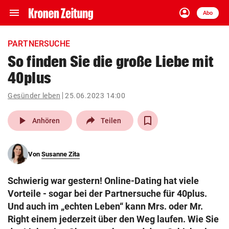
menu
account_circle
Navigation
Anmelden
Abo
close
Schließen
ein-/ausklappen
PARTNERSUCHE
Abonnieren
So finden Sie die große Liebe mit
40plus
account_circle
arrow_right
Anmelden
Gesünder leben
25.06.2023 14:00
pin_drop
arrow_right
Bundesland auswäh
Wien
play_arrow
Anhören
Teilen
bookmark
Merkliste
Von
Susanne Zita
Suchbegriff
search
Schwierig war gestern! Online-Dating hat viele
eingeben
Vorteile - sogar bei der Partnersuche für 40plus.
Und auch im „echten Leben“ kann Mrs. oder Mr.
Right einem jederzeit über den Weg laufen. Wie Sie