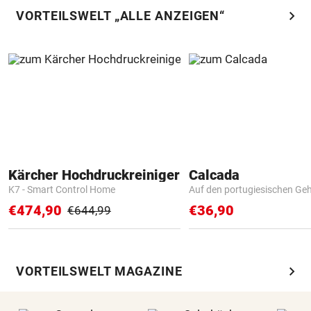
chevron_right
VORTEILSWELT „ALLE ANZEIGEN“
Kärcher Hochdruckreiniger
Calcada
K7 - Smart Control Home
Auf den portugiesischen G
€474,90
€36,90
€644,99
chevron_right
VORTEILSWELT MAGAZINE