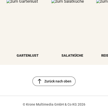
GARTENLUST
SALATKÜCHE
REI
north
Zurück nach oben
© Krone Multimedia GmbH & Co KG 2026