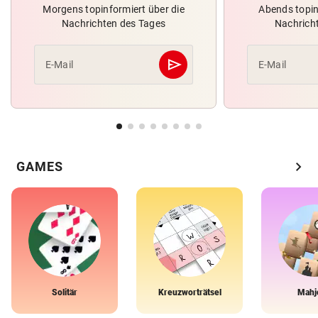
Morgens topinformiert über die
Abends topin
Nachrichten des Tages
Nachrich
send
E-Mail
E-Mail
Abschicken
chevron_right
GAMES
Solitär
Kreuzworträtsel
Mahj