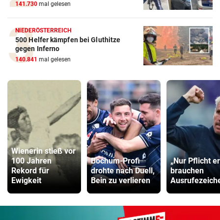
141.730
mal gelesen
NIEDERÖSTERREICH
500 Helfer kämpfen bei Gluthitze
gegen Inferno
140.841
mal gelesen
Wienerin stieß vor
100 Jahren
Bochum-Profi
„Nur Pflicht er
Rekord für
drohte nach Duell,
brauchen
Ewigkeit
Bein zu verlieren
Ausrufezeich