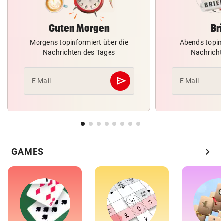
Guten Morgen
Br
Morgens topinformiert über die
Abends topin
Nachrichten des Tages
Nachrich
send
E-Mail
E-Mail
Abschicken
chevron_right
GAMES