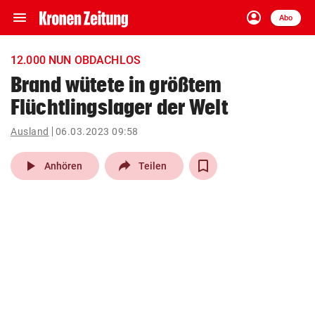
menu
account_circle
Navigation
Anmelden
Abo
close
Schließen
ein-/ausklappen
12.000 NUN OBDACHLOS
Abonnieren
Brand wütete in größtem
Flüchtlingslager der Welt
account_circle
arrow_right
Anmelden
Ausland
06.03.2023 09:58
pin_drop
arrow_right
Bundesland auswäh
Wien
play_arrow
Anhören
Teilen
bookmark
Merkliste
Suchbegriff
search
eingeben