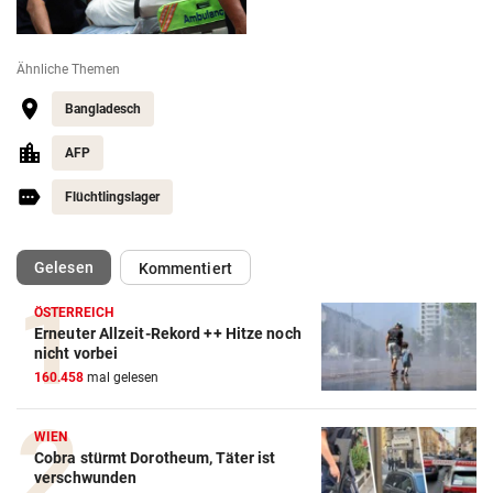
Ähnliche Themen
Bangladesch
AFP
Flüchtlingslager
(ausgewählt)
Gelesen
Kommentiert
ÖSTERREICH
Erneuter Allzeit-Rekord ++ Hitze noch
nicht vorbei
160.458
mal gelesen
WIEN
Cobra stürmt Dorotheum, Täter ist
verschwunden