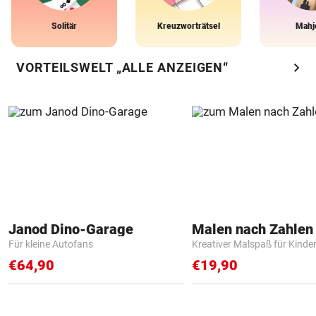
Solitär
Kreuzworträtsel
Mahj
chevron_right
VORTEILSWELT „ALLE ANZEIGEN“
Janod Dino-Garage
Für kleine Autofans
Kreativer Malspaß für Kinde
€64,90
€19,90