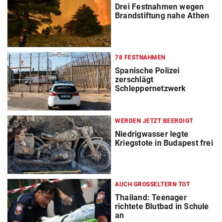
Drei Festnahmen wegen
Brandstiftung nahe Athen
78 FESTNAHMEN
Spanische Polizei
zerschlägt
Schleppernetzwerk
WERDEN JETZT BEERDIGT
Niedrigwasser legte
Kriegstote in Budapest frei
AUCH GROSSELTERN TOT
Thailand: Teenager
richtete Blutbad in Schule
an