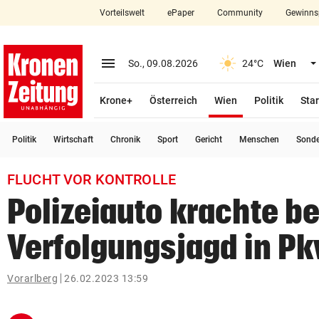
Vorteilswelt
ePaper
Community
Gewinns
close
Schließen
menu
Menü aufklappen
So., 09.08.2026
24°C
Wien
Abonnieren
(ausgewählt)
Krone+
Österreich
Wien
Politik
Star
account_circle
arrow_right
Anmelden
Politik
Wirtschaft
Chronik
Sport
Gericht
Menschen
Sond
pin_drop
arrow_right
Bundesland auswäh
Wien
FLUCHT VOR KONTROLLE
bookmark
Merkliste
Polizeiauto krachte be
Verfolgungsjagd in P
Suchbegriff
search
eingeben
Vorarlberg
26.02.2023 13:59