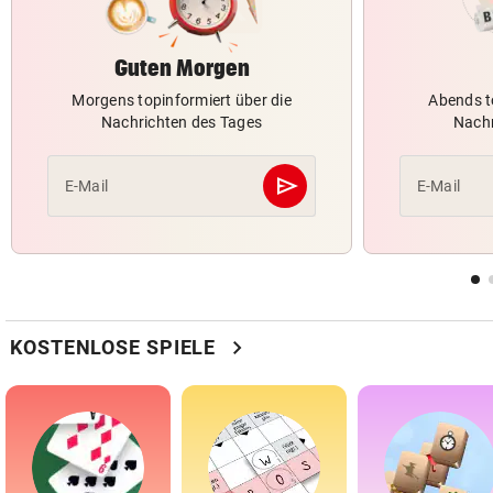
Guten Morgen
Morgens topinformiert über die
Abends t
Nachrichten des Tages
Nachr
send
E-Mail
E-Mail
Abschicken
chevron_right
KOSTENLOSE SPIELE