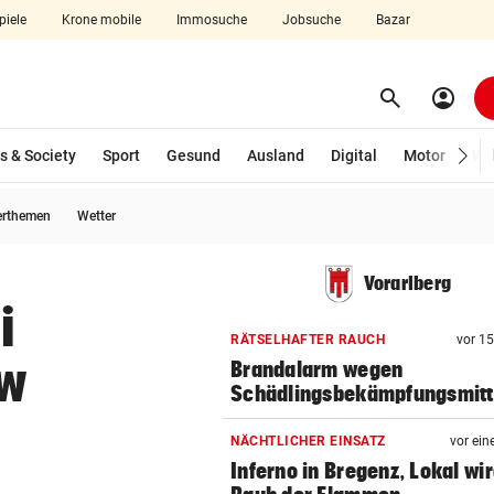
piele
Krone mobile
Immosuche
Jobsuche
Bazar
search
account_circle
Menü aufklappen
Suchen
s & Society
Sport
Gesund
Ausland
Digital
Motor
Wir
erthemen
Wetter
len
Vorarlberg
i
RÄTSELHAFTER RAUCH
vor 1
kw
Brandalarm wegen
Schädlingsbekämpfungsmitt
NÄCHTLICHER EINSATZ
vor ein
Inferno in Bregenz, Lokal wi