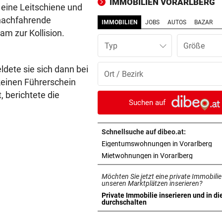
IMMOBILIEN VORARLBERG
 eine Leitschiene und
LOKALAUGENSCHEIN
vor 1
 nachfahrende
IMMOBILIEN
JOBS
AUTOS
BAZAR
„Gletscherspalten und Stein
am zur Kollision.
das ist gefährlich“
Typ
DREIER FÜR ROTJACKEN
vor 1
dete sie sich dann bei
Kopfball-Tore bescheren GA
 keinen Führerschein
Sieg gegen Lustenau!
, berichtete die
Suchen auf
VÖGELS LEXIKON
vor 1
„Verschlaha“: Prügeln auf
Vorarlbergerisch
Schnellsuche auf dibeo.at:
in 
Eigentumswohnungen in Vorarlberg
RISKANTES MANÖVER
vor 1
in neuem 
Mietwohnungen in Vorarlberg
Biker bei Überholversuch au
Möchten Sie jetzt eine private Immobilie
L200 verunfallt
unseren Marktplätzen inserieren?
Private Immobilie inserieren und in di
CHANCE AUF 3. TITEL
vor 2
in neuem Tab öffnen
durchschalten
Schwärzler dreht Partie und 