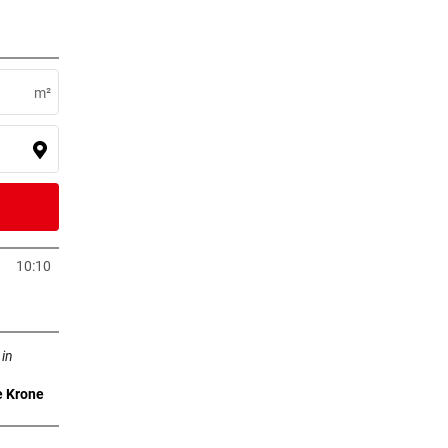
7 Stunden
e –
m²
7 Stunden
K
8 Stunden
10:10
neuem Tab öffnen
9 Stunden
Tab öffnen
f
 in
e Krone
0 Stunden
zieht