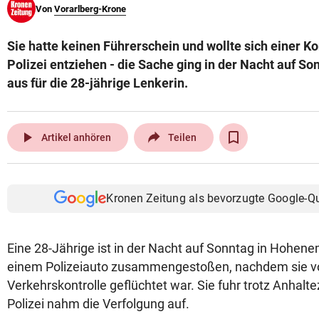
Von
Vorarlberg-Krone
© Krone Multimedia GmbH & Co KG 2026
Muthgasse 2, 1190 Wien
Sie hatte keinen Führerschein und wollte sich einer Ko
Polizei entziehen - die Sache ging in der Nacht auf So
aus für die 28-jährige Lenkerin.
play_arrow
Artikel anhören
Teilen
Kronen Zeitung als bevorzugte Google-Q
Eine 28-Jährige ist in der Nacht auf Sonntag in Hohene
einem Polizeiauto zusammengestoßen, nachdem sie vo
Verkehrskontrolle geflüchtet war. Sie fuhr trotz Anhalt
Polizei nahm die Verfolgung auf.