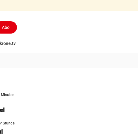
Abo
tschaft
krone.tv
Wissen
Gericht
Kolumnen
Freizeit
Reise
Ti
5 Minuten
el
er Stunde
rd