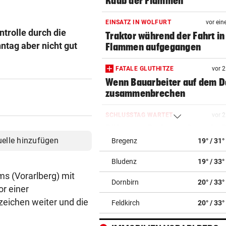
Raub der Flammen
EINSATZ IN WOLFURT
vor ein
ntrolle durch die
Traktor während der Fahrt in
nntag aber nicht gut
Flammen aufgegangen
FATALE GLUTHITZE
vor 
Wenn Bauarbeiter auf dem 
zusammenbrechen
SCHLUSSTAG WARTET
vor 
Röber am Podest, „Captain C
stark verbessert
uelle hinzufügen
Bregenz
19° / 31°
Bludenz
19° / 33°
ACH, ÜBRIGENS...
vor 
Marokko – Nabel der Fußball
ms (Vorarlberg) mit
Dornbirn
20° / 33°
r einer
NACHRUF
vor 
ezeichen weiter und die
Feldkirch
20° / 33°
Monika Helfer: Die Dame mit
gedämpften Stimme