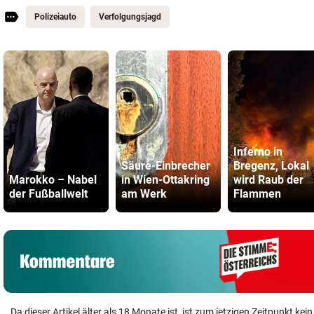
Polizeiauto
Verfolgungsjagd
Inferno in
Säure-Einbrecher
Bregenz, Lokal
Marokko – Nabel
in Wien-Ottakring
wird Raub der
der Fußballwelt
am Werk
Flammen
Da dieser Artikel älter als 18 Monate ist, ist zum jetzigen Zeitpunkt k