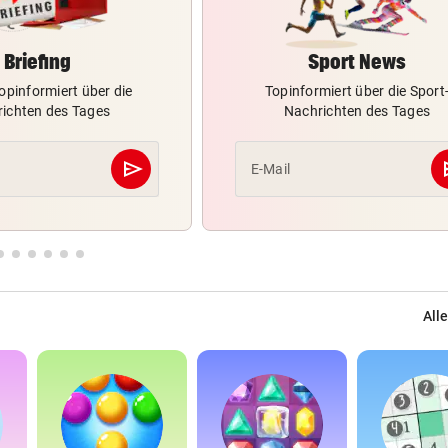
Briefing
Sport News
opinformiert über die
Topinformiert über die Sport
ichten des Tages
Nachrichten des Tages
send
s
E-Mail
Abschicken
Alle