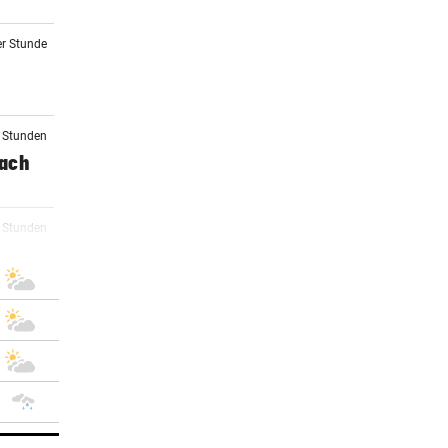
er Stunde
2 Stunden
Dach
2 Stunden
olin“
3 Stunden
welt
5 Stunden
 der