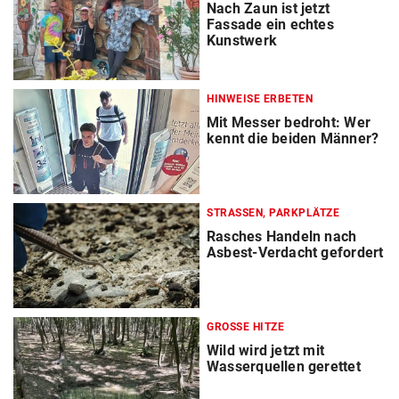
Nach Zaun ist jetzt
Fassade ein echtes
Kunstwerk
HINWEISE ERBETEN
Mit Messer bedroht: Wer
kennt die beiden Männer?
STRASSEN, PARKPLÄTZE
Rasches Handeln nach
Asbest-Verdacht gefordert
GROSSE HITZE
Wild wird jetzt mit
Wasserquellen gerettet