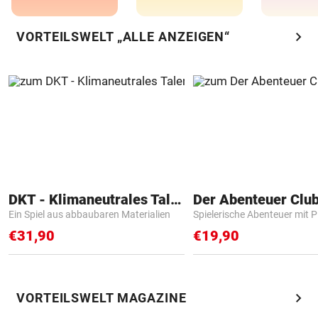
chevron_right
VORTEILSWELT „ALLE ANZEIGEN“
DKT - Klimaneutrales Talent
Der Abenteuer Clu
Ein Spiel aus abbaubaren Materialien
Spielerische Abenteuer mit P
€31,90
€19,90
chevron_right
VORTEILSWELT MAGAZINE