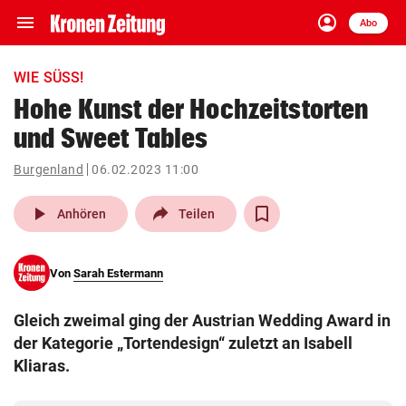
menu
account_circle
Navigation
Anmelden
Abo
close
Schließen
ein-/ausklappen
WIE SÜSS!
Abonnieren
Hohe Kunst der Hochzeitstorten
und Sweet Tables
account_circle
arrow_right
Anmelden
Burgenland
06.02.2023 11:00
pin_drop
arrow_right
Bundesland auswäh
Wien
play_arrow
Anhören
Teilen
bookmark
Merkliste
Von
Sarah Estermann
Suchbegriff
search
Gleich zweimal ging der Austrian Wedding Award in
eingeben
der Kategorie „Tortendesign“ zuletzt an Isabell
Kliaras.