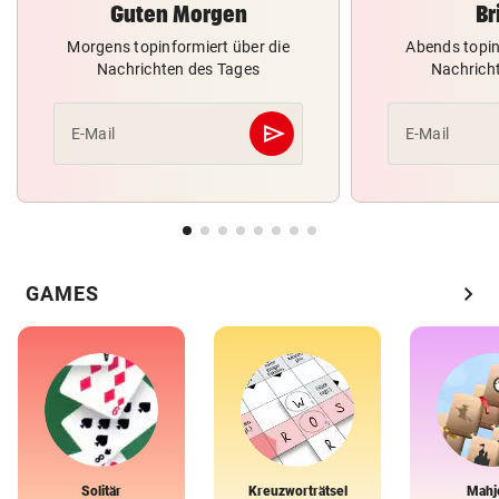
Guten Morgen
Br
Morgens topinformiert über die
Abends topin
Nachrichten des Tages
Nachrich
send
E-Mail
E-Mail
Abschicken
chevron_right
GAMES
Solitär
Kreuzworträtsel
Mahj