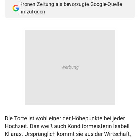
Kronen Zeitung als bevorzugte Google-Quelle
© Krone Multimedia GmbH & Co KG 2026
hinzufügen
Muthgasse 2, 1190 Wien
Die Torte ist wohl einer der Höhepunkte bei jeder
Hochzeit. Das weiß auch Konditormeisterin Isabell
Kliaras. Ursprünglich kommt sie aus der Wirtschaft,