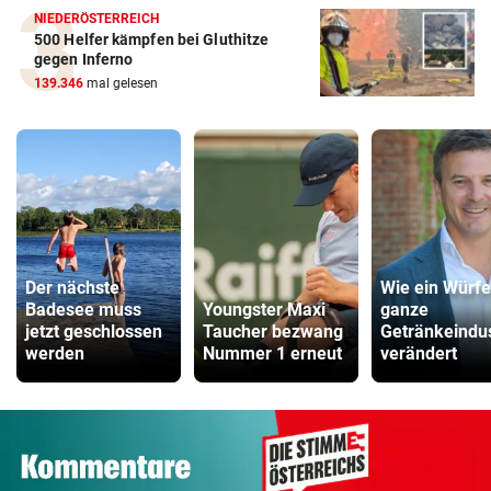
NIEDERÖSTERREICH
500 Helfer kämpfen bei Gluthitze
gegen Inferno
139.346
mal gelesen
Der nächste
Wie ein Würfe
Badesee muss
Youngster Maxi
ganze
jetzt geschlossen
Taucher bezwang
Getränkeindus
werden
Nummer 1 erneut
verändert