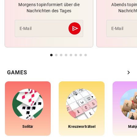
Morgens topinformiert über die
Abends topin
Nachrichten des Tages
Nachrich
send
E-Mail
E-Mail
Abschicken
chevron_right
GAMES
Solitär
Kreuzworträtsel
Mahj