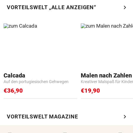
chevron_right
VORTEILSWELT „ALLE ANZEIGEN“
Calcada
Auf den portugiesischen Gehwegen
Kreativer Malspaß für Kinde
€36,90
€19,90
chevron_right
VORTEILSWELT MAGAZINE