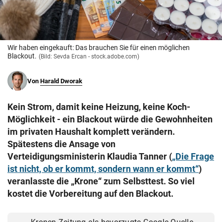
© Krone Multimedia GmbH & Co KG 2026
Muthgasse 2, 1190 Wien
Wir haben eingekauft: Das brauchen Sie für einen möglichen
Blackout.
(Bild: Sevda Ercan - stock.adobe.com)
Von
Harald Dworak
Kein Strom, damit keine Heizung, keine Koch-
Möglichkeit - ein Blackout würde die Gewohnheiten
im privaten Haushalt komplett verändern.
Spätestens die Ansage von
Verteidigungsministerin Klaudia Tanner (
„Die Frage
ist nicht, ob er kommt, sondern wann er kommt“
)
veranlasste die „Krone“ zum Selbsttest. So viel
kostet die Vorbereitung auf den Blackout.