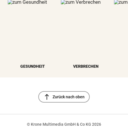
GESUNDHEIT
VERBRECHEN
north
Zurück nach oben
© Krone Multimedia GmbH & Co KG 2026