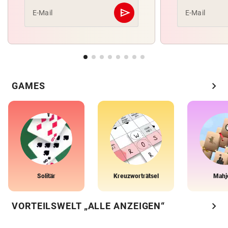
send
E-Mail
E-Mail
Abschicken
chevron_right
GAMES
Solitär
Kreuzworträtsel
Mahj
chevron_right
VORTEILSWELT „ALLE ANZEIGEN“