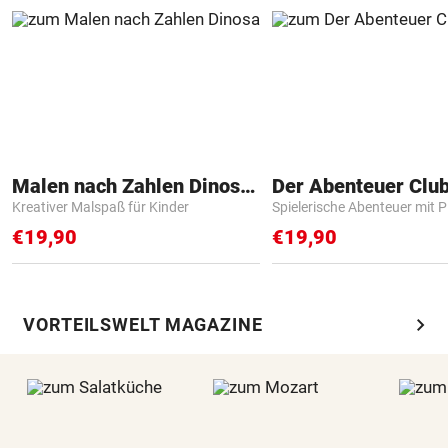
Malen nach Zahlen Dinosaurier
Der Abenteuer Clu
Kreativer Malspaß für Kinder
Spielerische Abenteuer mit P
€19,90
€19,90
chevron_right
VORTEILSWELT MAGAZINE