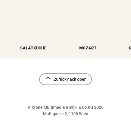
SALATKÜCHE
MOZART
north
Zurück nach oben
© Krone Multimedia GmbH & Co KG 2026
Muthgasse 2, 1190 Wien