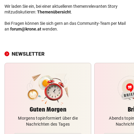
Wir laden Sie ein, bei einer aktuelleren themenrelevanten Story
mitzudiskutieren:
Themenübersicht
.
Bei Fragen können Sie sich gern an das Community-Team per Mail
an
forum@krone.at
wenden.
NEWSLETTER
Guten Morgen
Br
Morgens topinformiert über die
Abends topin
Nachrichten des Tages
Nachrich