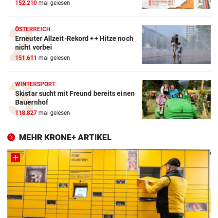
152.210
mal gelesen
ÖSTERREICH
Erneuter Allzeit-Rekord ++ Hitze noch
nicht vorbei
151.611
mal gelesen
WINTERSPORT
Skistar sucht mit Freund bereits einen
Bauernhof
118.827
mal gelesen
MEHR KRONE+ ARTIKEL