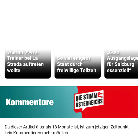
Warum 99ers-
„Gute
Trainer bei La
So viel entgeht
Ausgangslage 
Strada auftreten
Staat durch
für Salzburg
wollte
freiwillige Teilzeit
essenziell“
Da dieser Artikel älter als 18 Monate ist, ist zum jetzigen Zeitpunkt
kein Kommentieren mehr möglich.