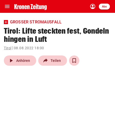
menu
account_circle
Navigation
Anmelden
Abo
close
Schließen
ein-/ausklappen
GROSSER STROMAUSFALL
Abonnieren
Tirol: Lifte steckten fest, Gondeln
hingen in Luft
account_circle
arrow_right
Anmelden
Tirol
08.08.2022 18:00
pin_drop
arrow_right
Bundesland auswäh
Wien
play_arrow
Anhören
Teilen
bookmark
Merkliste
Suchbegriff
search
eingeben