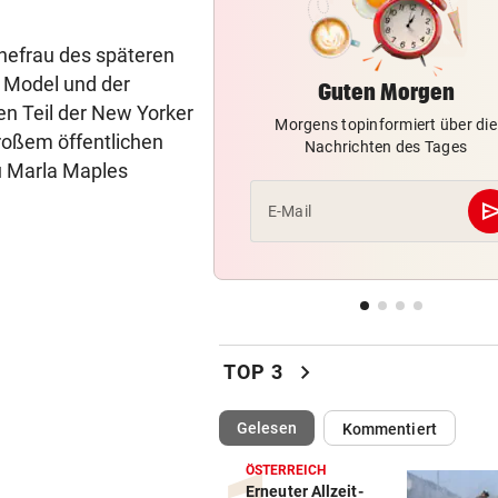
Schmuckhändler Frey Wille
hefrau des späteren
EUROPA-LEAGUE-QUALI
vor 
 Model und der
Guten Morgen
Joker Tabakovic führt Salzbu
n Teil der New Yorker
Last-Minute-Sieg
Morgens topinformiert über die
großem öffentlichen
Nachrichten des Tages
u Marla Maples
PALÄSTINENSER GETÖTET
vor 
Erste Anklage gegen Israeli s
se
E-Mail
Gaza-Krieg
STIMMEN ZUM SPIEL
vor 
Sportboss Katzer: „Fahren
superhappy nach Hause“
chevron_right
TOP 3
(ausgewählt)
Gelesen
Kommentiert
ÖSTERREICH
Erneuter Allzeit-