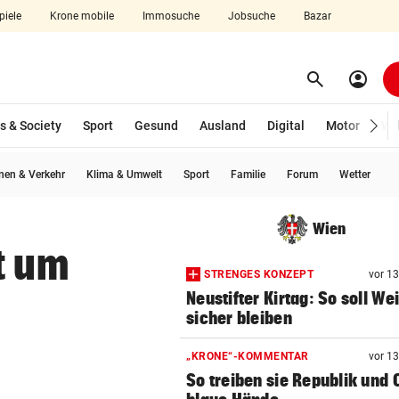
piele
Krone mobile
Immosuche
Jobsuche
Bazar
search
account_circle
Menü aufklappen
Suchen
s & Society
Sport
Gesund
Ausland
Digital
Motor
Wir
en & Verkehr
Klima & Umwelt
Sport
Familie
Forum
Wetter
len
Wien
t um
STRENGES KONZEPT
vor 1
Neustifter Kirtag: So soll We
sicher bleiben
„KRONE“-KOMMENTAR
vor 1
So treiben sie Republik und 