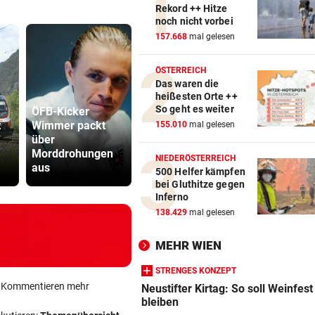
Rekord ++ Hitze
noch nicht vorbei
157.668
mal gelesen
ÖSTERREICH
Das waren die
heißesten Orte ++
So geht es weiter
ÖFB-Kicker
t
Wimmer packt
„Habe Fiakerlied
Katzentöter
155.010
mal gelesen
über
mit dem
Anwalt: „Ni
Morddrohungen
Bürgermeister
viel Hass
NIEDERÖSTERREICH
aus
gesungen“
begegnet“
500 Helfer kämpfen
bei Gluthitze gegen
Inferno
138.429
mal gelesen
MEHR WIEN
STRENGES KONZEPT
ein Kommentieren mehr
Neustifter Kirtag: So soll Weinfest
bleiben