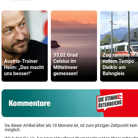
33,02 Grad
Zug rammte mi
Austria-Trainer
Celsius im
vollem Tempo
Helm: „Das macht
Mittelmeer
Dixiklo am
uns besser!“
gemessen!
Bahngleis
Da dieser Artikel älter als 18 Monate ist, ist zum jetzigen Zeitpunkt k
möglich.