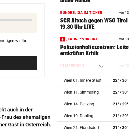
blaue Hände
BUNDESLIGA IM TICKER
vor 1
SCR Altach gegen WSG Tirol
19.30 Uhr LIVE
„KRONE“ VOR ORT
vor 1
nötigen wir Ihr
Polizeianhaltezentrum: Leite
entkräftet Kritik
IN MÖRBISCH
vor 1
Treffen Sie die Schlagerque
Andrea Berg live
Wien 01. Innere Stadt
22° / 30°
Wien 11. Simmering
22° / 30°
ELTERN SCHLUGEN ALARM
vor 1
Lottogewinner schickte obs
Wien 14. Penzing
21° / 29°
Bilder an Teenager
ht auch in der
Wien 19. Döbling
21° / 29°
x-Frau des ehemaligen
OKTOBERFEST 2026
vor 1
r Gast in Österreich.
Leni Klum präsentiert eigen
Wien 21. Floridsdorf
21° / 30°