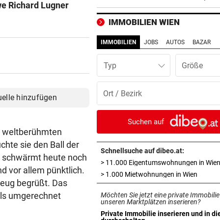
we Richard Lugner
Dirndl-Kollektion
IMMOBILIEN WIEN
„KRONE“-KOMMENTAR
vor 1
Ein Sieg des Antisemitismus
IMMOBILIEN
JOBS
AUTOS
BAZAR
AUF BURG TAGGENBRUNN
vor 1
Typ
„Totale Eskalation“ mit Fitne
Star Sascha Huber
uelle hinzufügen
WETTLAUF IN EUROPA
vor 1
Wann kommen die Robotaxis
Suchen auf
nach Österreich?
m weltberühmten
hte sie den Ball der
Schnellsuche auf dibeo.at:
MEGA-PROJEKT WACKELT
vor 1
r schwärmt heute noch
> 11.000 Eigentumswohnungen in Wie
„Im Ausland rollen sie uns d
nd vor allem pünktlich.
in neue
> 1.000 Mietwohnungen in Wien
roten Teppich aus“
eug begrüßt. Das
mals umgerechnet
Möchten Sie jetzt eine private Immobilie
LIVE IN DER METASTADT
vor 
unseren Marktplätzen inserieren?
Wincent Weiss: Fanliebe und
Private Immobilie inserieren und in di
in neuem Tab öffnen