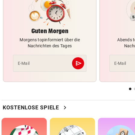
Guten Morgen
Morgens topinformiert über die
Abends t
Nachrichten des Tages
Nachr
send
E-Mail
E-Mail
Abschicken
chevron_right
KOSTENLOSE SPIELE