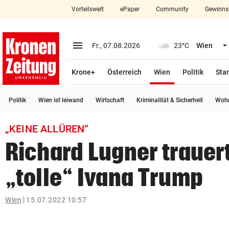
Vorteilswelt
ePaper
Community
Gewinns
close
Schließen
menu
Menü aufklappen
Fr., 07.08.2026
23°C
Wien
Abonnieren
(ausgewählt)
Krone+
Österreich
Wien
Politik
Star
account_circle
arrow_right
Anmelden
Politik
Wien ist leiwand
Wirtschaft
Kriminalität & Sicherheit
Wohn
pin_drop
arrow_right
Bundesland auswäh
Wien
„KEINE ALLÜREN“
bookmark
Merkliste
Richard Lugner trauer
„tolle“ Ivana Trump
Suchbegriff
search
eingeben
Wien
15.07.2022 10:57