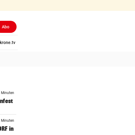
Abo
tschaft
krone.tv
Wissen
Gericht
Kolumnen
Freizeit
Reise
Ti
3 Minuten
infest
3 Minuten
ORF in