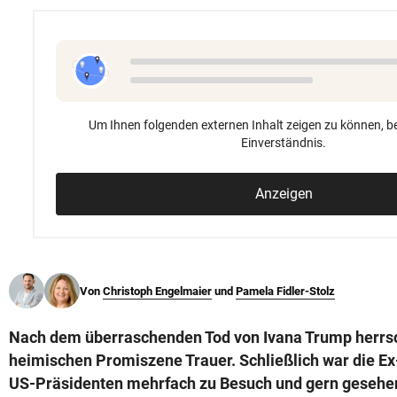
© Krone Multimedia GmbH & Co KG 2026
Muthgasse 2, 1190 Wien
Um Ihnen folgenden externen Inhalt zeigen zu können, be
Einverständnis.
Anzeigen
Von
Christoph Engelmaier
und
Pamela Fidler-Stolz
Nach dem überraschenden Tod von Ivana Trump herrsc
heimischen Promiszene Trauer. Schließlich war die E
US-Präsidenten mehrfach zu Besuch und gern gesehene