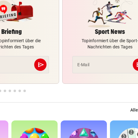
Briefing
Sport News
opinformiert über die
Topinformiert über die Sport
ichten des Tages
Nachrichten des Tages
send
s
E-Mail
Abschicken
Alle