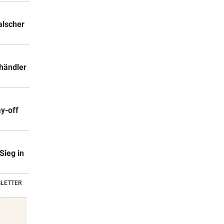
alscher
händler
ay-off
Sieg in
LETTER