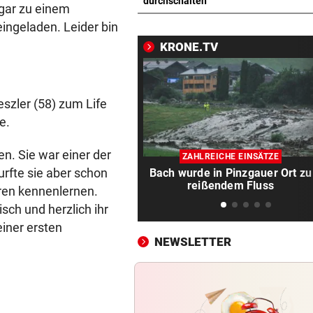
falscher Freitag
durchschalten
ogar zu einem
ingeladen. Leider bin
SOMMERGEWINNSPIEL 2026
vor 
KRONE.TV
20 x iPhone 16 mit Krone Digi
Abo zu gewinnen!
WOHL SCHWER VERLETZT
vor 
szler (58) zum Life
„Sah sehr schlimm aus“ – S
e.
um Salzburg-Kicker
n. Sie war einer der
ZAHLREICHE EINSÄTZE
BULLEN-NOTEN IM DETAIL
vor 
urfte sie aber schon
Bach wurde in Pinzgauer Ort zu
Kapitän und „Zauber-
reißendem Fluss
hren kennenlernen.
Zawie“glänzten bei Salzburg
isch und herzlich ihr
einer ersten
STIMMEN ZUM SPIEL
vor 
NEWSLETTER
Austria-Trainer Helm: „Das
uns besser!“
KUNDENDATEN BETROFFEN
vor 
Cyberangriff auf Wiener