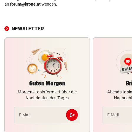
an
forum@krone.at
wenden.
NEWSLETTER
Guten Morgen
Br
Morgens topinformiert über die
Abends topin
Nachrichten des Tages
Nachrich
send
E-Mail
E-Mail
Abschicken