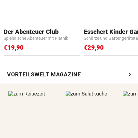
Der Abenteuer Club
Spielerische Abenteuer mit Piatnik
Schürze und Gartengerätet
€19,90
€29,90
chevron_right
VORTEILSWELT MAGAZINE