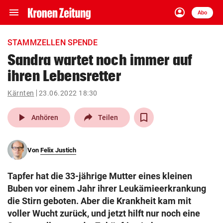
menu
account_circle
Navigation
Anmelden
Abo
close
Schließen
ein-/ausklappen
STAMMZELLEN SPENDE
Abonnieren
Sandra wartet noch immer auf
ihren Lebensretter
account_circle
arrow_right
Anmelden
Kärnten
23.06.2022 18:30
pin_drop
arrow_right
Bundesland auswäh
Wien
play_arrow
Anhören
Teilen
bookmark
Merkliste
Von
Felix Justich
Suchbegriff
search
Tapfer hat die 33-jährige Mutter eines kleinen
eingeben
Buben vor einem Jahr ihrer Leukämieerkrankung
die Stirn geboten. Aber die Krankheit kam mit
voller Wucht zurück, und jetzt hilft nur noch eine