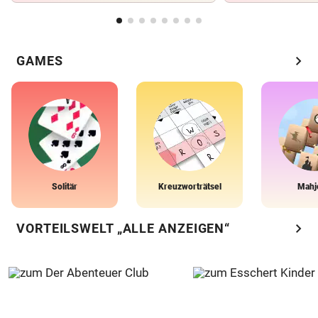
chevron_right
GAMES
Solitär
Kreuzworträtsel
Mahj
chevron_right
VORTEILSWELT „ALLE ANZEIGEN“