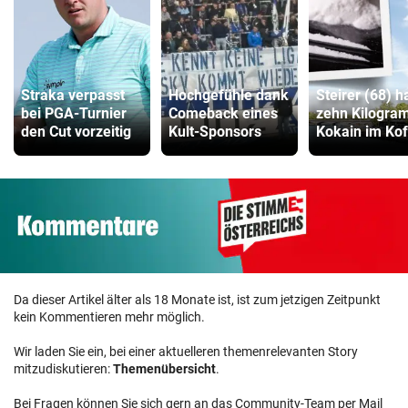
Straka verpasst
Hochgefühle dank
Steirer (68) h
bei PGA-Turnier
Comeback eines
zehn Kilogr
den Cut vorzeitig
Kult-Sponsors
Kokain im Kof
Da dieser Artikel älter als 18 Monate ist, ist zum jetzigen Zeitpunkt
kein Kommentieren mehr möglich.
Wir laden Sie ein, bei einer aktuelleren themenrelevanten Story
mitzudiskutieren:
Themenübersicht
.
Bei Fragen können Sie sich gern an das Community-Team per Mail