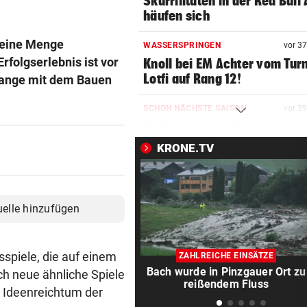
Skurrilitäten in der Red Bull
häufen sich
h eine Menge
WASSERSPRINGEN
vor 3
rfolgserlebnis ist vor
Knoll bei EM Achter vom Tur
Lotfi auf Rang 12!
h lange mit dem Bauen
SCHON NÄCHSTE SAISON
vor 3
F1-Boss verrät: Es wird mehr
Sprintrennen geben
KRONE.TV
FREISPRÜCHE REGEN AUF
vor ein
Katzentöter-Anwalt: „Nie so 
Hass begegnet“
uelle hinzufügen
TRUMP DROHT:
vor ein
Lange Haftstrafen für Berich
sspiele, die auf einem
ZAHLREICHE EINSÄTZE
über Waffenengpässe
Bach wurde in Pinzgauer Ort zu
h neue ähnliche Spiele
reißendem Fluss
 Ideenreichtum der
CONFERENCE LEAGUE
vor ein