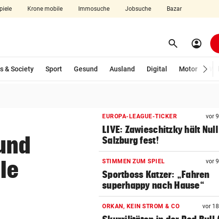
piele
Krone mobile
Immosuche
Jobsuche
Bazar
search
account_circle
Menü aufklappen
Suchen
s & Society
Sport
Gesund
Ausland
Digital
Motor
Wir
len
EUROPA-LEAGUE-TICKER
vor 
LIVE: Zawieschitzky hält Null
 und
Salzburg fest!
le
STIMMEN ZUM SPIEL
vor 
Sportboss Katzer: „Fahren
superhappy nach Hause“
ORKAN, KEIN STROM & CO
vor 1