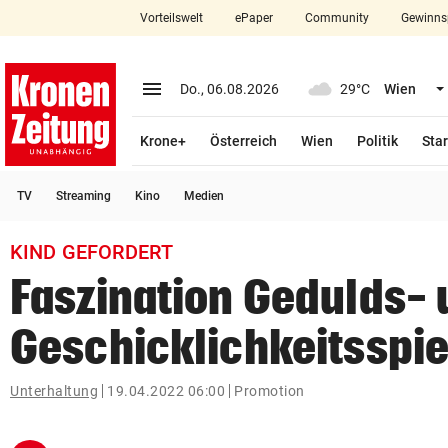
Vorteilswelt
ePaper
Community
Gewinns
close
Schließen
menu
Menü aufklappen
Do., 06.08.2026
29°C
Wien
Abonnieren
Krone+
Österreich
Wien
Politik
Star
account_circle
arrow_right
Anmelden
TV
Streaming
Kino
Medien
pin_drop
arrow_right
Bundesland auswäh
Wien
KIND GEFORDERT
bookmark
Merkliste
Faszination Gedulds-
Geschicklichkeitsspie
Suchbegriff
search
eingeben
Unterhaltung
19.04.2022 06:00
Promotion