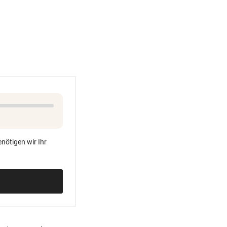
60 MILLIONEN € SCHADEN
vor 
Warten auf Hitze-Hilfen der
Regierung geht weiter
42,2 GRAD!
vor 
Auch in der Slowakei neuer
Allzeit-Rekord
WAS FÜR EINE KLATSCHE!
vor 
TV-Star geht mit Kanzler St
hart ins Gericht
nötigen wir Ihr