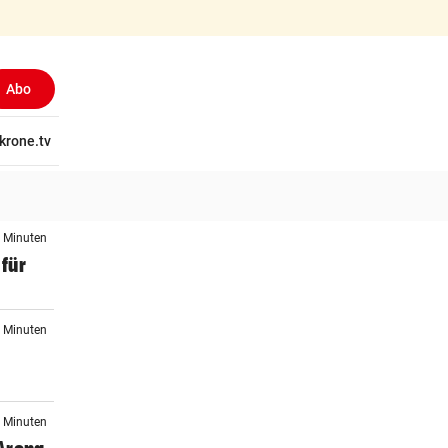
Abo
tschaft
krone.tv
Wissen
Gericht
Kolumnen
Freizeit
Reise
Ti
9 Minuten
 für
9 Minuten
8 Minuten