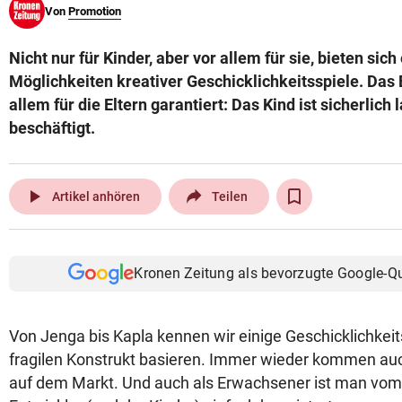
Von
Promotion
© Krone Multimedia GmbH & Co KG 2026
Muthgasse 2, 1190 Wien
Nicht nur für Kinder, aber vor allem für sie, bieten sic
Möglichkeiten kreativer Geschicklichkeitsspiele. Das E
allem für die Eltern garantiert: Das Kind ist sicherlic
beschäftigt.
play_arrow
Artikel anhören
Teilen
Kronen Zeitung als bevorzugte Google-Q
Von Jenga bis Kapla kennen wir einige Geschicklichkeit
fragilen Konstrukt basieren. Immer wieder kommen auc
auf dem Markt. Und auch als Erwachsener ist man vom