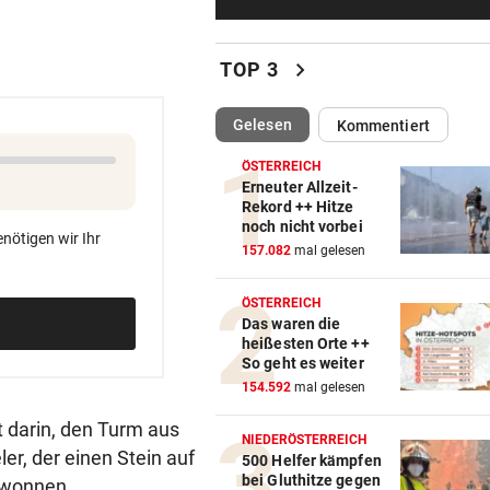
Sieg! Austria stößt die Tür z
Play-off weit auf
chevron_right
TOP 3
MITTEN IN HITZEWELLE
vor ein
Irre! Salzburg – Pafos wegen
(ausgewählt)
Gelesen
Kommentiert
Sintflut unterbrochen
ÖSTERREICH
RADSPORT
vor ein
Erneuter Allzeit-
Rekord ++ Hitze
Reusser vor Ventoux-Etappe
noch nicht vorbei
weiter im Gelben Trikot
nötigen wir Ihr
157.082
mal gelesen
KEIN ARSENAL-WECHSEL
vor ein
ÖSTERREICH
Vinicius Jr. verlängert bei Re
Das waren die
Madrid bis 2032
heißesten Orte ++
So geht es weiter
UKRAINISCHER ANGRIFF?
vor 
154.592
mal gelesen
Vor Oman havarierter Tanker
t darin, den Turm aus
Ölkatastrophe droht
NIEDERÖSTERREICH
er, der einen Stein auf
500 Helfer kämpfen
bei Gluthitze gegen
gewonnen.
„VERSTEHE ICH NICHT“
vor 