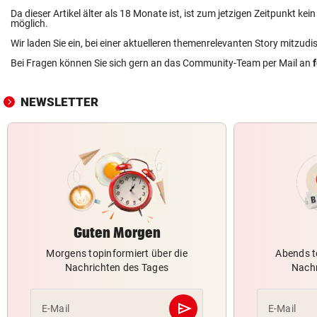
Da dieser Artikel älter als 18 Monate ist, ist zum jetzigen Zeitpunkt k
möglich.
Wir laden Sie ein, bei einer aktuelleren themenrelevanten Story mitzudi
Bei Fragen können Sie sich gern an das Community-Team per Mail an
NEWSLETTER
Guten Morgen
Morgens topinformiert über die
Abends t
Nachrichten des Tages
Nachr
send
E-Mail
E-Mail
Abschicken