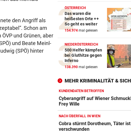
KEIN ARSENAL-WECHSEL
vor 
ÖSTERREICH
Vinicius Jr. verlängert bei Re
Das waren die
heißesten Orte ++
ete den Angriff als
Madrid bis 2032
So geht es weiter
kzeptabel“. Schon am
154.974
mal gelesen
UKRAINISCHER ANGRIFF?
vor 
n ÖVP und Grünen, aber
Vor Oman havarierter Tanker
SPÖ) und Beate Meinl-
NIEDERÖSTERREICH
Ölkatastrophe droht
udwig (SPÖ) hinter
500 Helfer kämpfen
bei Gluthitze gegen
„VERSTEHE ICH NICHT“
vor 
Inferno
ÖFB-Kicker Wimmer packt ü
138.390
mal gelesen
Morddrohungen aus
MEHR KRIMINALITÄT & SIC
KUNDENDATEN BETROFFEN
Cyberangriff auf Wiener Schmuck
Frey Wille
NACH ÜBERFALL IN WIEN
Cobra stürmt Dorotheum, Täter ist
verschwunden