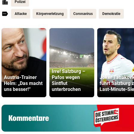
Polizei
Attacke
Körperverletzung
Coronavirus
Demokratie
Irre! Salzburg –
Austria-Trainer
Pafos wegen
Joker Tabakovi
Helm: „Das macht
Sintflut
führt Salzburg 
uns besser!“
unterbrochen
Last-Minute-Si