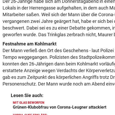
Der 26-Jährige habe sich am Donnerstagabend in eine
Lokals in der Herrengasse aufgehalten, in dem auch Ma
Mitarbeiter saßen. Weil sich der Mann über die Coro
vergangenen zwei Jahre geärgert hat, habe er sich bei d
beschwert. Dabei sei es zu einer Debatte gekommen, i
geworfen wurde. Das Trinkglas zerbrach nicht, Maurer b
Festnahme am Kohlmarkt
Der Mann verließ den Ort des Geschehens - laut Polizei
Tempo weggegangen. Polizisten des Stadtpolizeikomm
konnten den 26-Jährigen dann beim Kohlmarkt vorläuf
erstattete Anzeige wegen Verdachts der Körperverletzun
gab es zum Zeitpunkt des körperlichen Angriffs trotz 
Personenschutz. Der Mann wurde noch am Abend ein
Lesen Sie auch:
MIT GLAS BEWORFEN
Grünen-Klubobfrau von Corona-Leugner attackiert