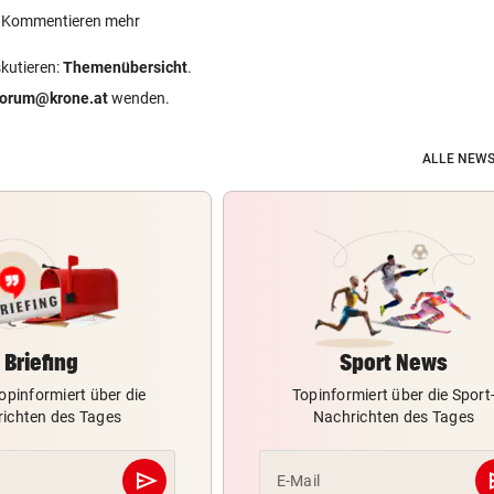
ein Kommentieren mehr
skutieren:
Themenübersicht
.
forum@krone.at
wenden.
ALLE NEWS
Briefing
Sport News
opinformiert über die
Topinformiert über die Sport
ichten des Tages
Nachrichten des Tages
send
s
E-Mail
Abschicken