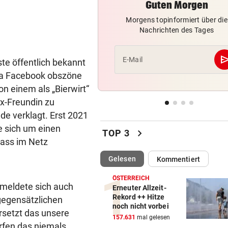
Guten Morgen
FREISPRÜCHE REGEN AUF
vor 
Katzentöter-Anwalt: „Nie so 
Morgens topinformiert über die
Hass begegnet“
Nachrichten des Tages
TRUMP DROHT:
vor 
se
E-Mail
rste öffentlich bekannt
Lange Haftstrafen für Berich
 via Facebook obszöne
über Waffenengpässe
n einem als „Bierwirt“
CONFERENCE LEAGUE
vor 
x-Freundin zu
Sieg! Austria stößt die Tür z
de verklagt. Erst 2021
Play-off weit auf
e sich um einen
chevron_right
TOP 3
Hass im Netz
MITTEN IN HITZEWELLE
vor 
Irre! Salzburg – Pafos wegen
(ausgewählt)
Gelesen
Kommentiert
Sintflut unterbrochen
ÖSTERREICH
g meldete sich auch
Erneuter Allzeit-
RADSPORT
vor 
Rekord ++ Hitze
gegensätzlichen
Reusser vor Ventoux-Etappe
noch nicht vorbei
rsetzt das unsere
weiter im Gelben Trikot
157.631
mal gelesen
ürfen das niemals