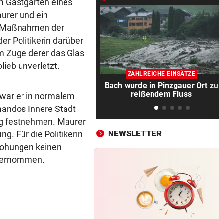
m Gastgarten eines
Erste Anklage gegen Israeli s
urer und ein
Gaza-Krieg
na-Maßnahmen der
er Politikerin darüber
STIMMEN ZUM SPIEL
vor 
m Zuge derer das Glas
Sportboss Katzer: „Fahren
lieb unverletzt.
superhappy nach Hause“
ZAHLREICHE EINSÄTZE
Bach wurde in Pinzgauer Ort zu
ORKAN, KEIN STROM & CO
vor 
reißendem Fluss
 war er in normalem
Skurrilitäten in der Red Bull
andos Innere Stadt
häufen sich
ig festnehmen. Maurer
NEWSLETTER
g. Für die Politikerin
WASSERSPRINGEN
vor 
Knoll bei EM Achter vom Tur
Drohungen keinen
Lotfi auf Rang 12!
vernommen.
SCHON NÄCHSTE SAISON
vor 
F1-Boss verrät: Es wird mehr
Sprintrennen geben