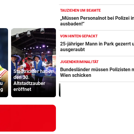
TAUZIEHEN UM BEAMTE
„Müssen Personalnot bei Polizei i
ausbaden!“
VON HINTEN GEPACKT
25-jähriger Mann in Park gezerrt 
ausgeraubt
JUGENDKRIMINALITÄT
Bundesländer müssen Polizisten 
Stadtrichter haben
Katzentöter
Wien schicken
c
den 30.
20 x iPhone 16 mit
Anwalt: „Ni
zu
Altstadtzauber
Krone Digital-Abo
viel Hass
eg
eröffnet
zu gewinnen!
begegnet“