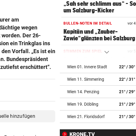
„Sah sehr schlimm aus“ – S
um Salzburg-Kicker
aurer am
BULLEN-NOTEN IM DETAIL
vor 
rdächtige wegen
Kapitän und „Zauber-
 worden. Der 26-
Zawie“glänzten bei Salzburg
on ein Trinkglas ins
en Vorfall. „Es ist ein
STIMMEN ZUM SPIEL
vor 
 an. Bundespräsident
Austria-Trainer Helm: „Das
uns besser!“
zutiefst erschüttert“.
Wien 01. Innere Stadt
22° / 30°
Wien 11. Simmering
22° / 31°
KUNDENDATEN BETROFFEN
vor 
Cyberangriff auf Wiener
Wien 14. Penzing
21° / 29°
Schmuckhändler Frey Wille
Wien 19. Döbling
21° / 29°
EUROPA-LEAGUE-QUALI
vor 
Joker Tabakovic führt Salzbu
uelle hinzufügen
Wien 21. Floridsdorf
21° / 30°
Last-Minute-Sieg
KRONE.TV
PALÄSTINENSER GETÖTET
vor 