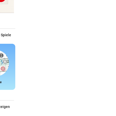
 Spiele
u
Snake
zeigen