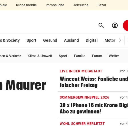
piele
Krone mobile
Immosuche
Jobsuche
Bazar
search
account_circle
Menü aufklappen
Suchen
s & Society
Sport
Gesund
Ausland
Digital
Motor
Wir
wählt)
en & Verkehr
Klima & Umwelt
Sport
Familie
Forum
Wetter
len
LIVE IN DER METASTADT
vor 
Wincent Weiss: Fanliebe und
n Maurer
falscher Freitag
SOMMERGEWINNSPIEL 2026
vor 
20 x iPhone 16 mit Krone Digi
Abo zu gewinnen!
WOHL SCHWER VERLETZT
vor 