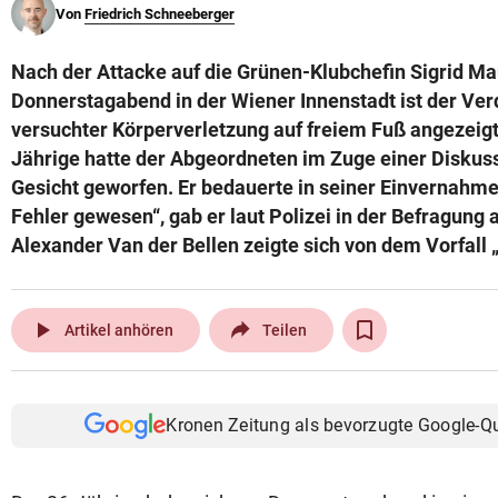
Von
Friedrich Schneeberger
© Krone Multimedia GmbH & Co KG 2026
Muthgasse 2, 1190 Wien
Nach der Attacke auf die Grünen-Klubchefin Sigrid M
Donnerstagabend in der Wiener Innenstadt ist der Ve
versuchter Körperverletzung auf freiem Fuß angezeigt
Jährige hatte der Abgeordneten im Zuge einer Diskussi
Gesicht geworfen. Er bedauerte in seiner Einvernahme d
Fehler gewesen“, gab er laut Polizei in der Befragung
Alexander Van der Bellen zeigte sich von dem Vorfall „
play_arrow
Artikel anhören
Teilen
Kronen Zeitung als bevorzugte Google-Q