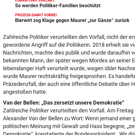
COBRA-CHEF ERKLÄRT:
So werden Politiker-Familien beschützt
PROZESS DAMIT VORBEI
Bierwirt zog Klage gegen Maurer „zur Gänze“ zurück
Zahlreiche Politiker verurteilten den Vorfall, nicht der e
gewordene Angriff auf die Politikerin. 2018 erhielt sie
Nachrichten, machte dies publik und wurde daraufhin vo
bekannten Mann, der später wegen Mordes an seiner E
lebenslanger Haft verurteilt wurde, wegen übler Nachre
wurde Maurer rechtskräftig freigesprochen. Es handelt
Präzedenzfall, der auch eine öffentliche Debatte über 
angestoßen hatte.
Van der Bellen: „Das zersetzt unsere Demokratie“
Zahlreiche Politiker verurteilten den Vorfall. Am Freita
Alexander Van der Bellen zu Wort: Wenn jemand einer 
politischen Meinung mit Gewalt und Hass begegne, „ze
Demokratie“, konstatierte der Bundespräsident: „Wir d