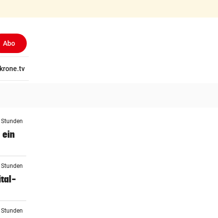
Abo
tschaft
krone.tv
Wissen
Gericht
Kolumnen
Freizeit
Reise
Ti
3 Stunden
 ein
4 Stunden
tal-
4 Stunden