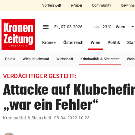
Vorteilswelt
ePaper
Community
Gewinns
close
Schließen
menu
Menü aufklappen
Fr., 07.08.2026
23°C
Wien
Abonnieren
(ausgewählt)
Krone+
Österreich
Wien
Politik
Star
account_circle
arrow_right
Anmelden
(ausge
Politik
Wien ist leiwand
Wirtschaft
Kriminalität & Sicherheit
Wohn
pin_drop
arrow_right
Bundesland auswäh
Wien
VERDÄCHTIGER GESTEHT:
bookmark
Merkliste
Attacke auf Klubchefi
„war ein Fehler“
Suchbegriff
search
eingeben
Kriminalität & Sicherheit
08.04.2022 10:23