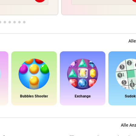
Alle
Bubbles Shooter
Exchange
Sudok
Alle An