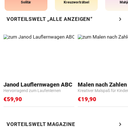
Solitär
Kreuzworträtsel
Mahj
chevron_right
VORTEILSWELT „ALLE ANZEIGEN“
Janod Lauflernwagen ABC
Hervorragend zum Laufenlernen
Kreativer Malspaß für Kinde
€59,90
€19,90
chevron_right
VORTEILSWELT MAGAZINE