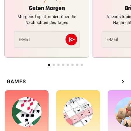
Guten Morgen
Br
Morgens topinformiert über die
Abends topin
Nachrichten des Tages
Nachrich
send
E-Mail
E-Mail
Abschicken
chevron_right
GAMES