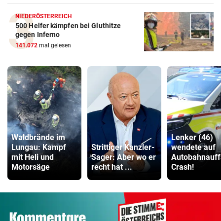
NIEDERÖSTERREICH
500 Helfer kämpfen bei Gluthitze
gegen Inferno
141.072
mal gelesen
Waldbrände im
Lenker (46)
Lungau: Kampf
Strittiger Kanzler-
wendete auf
mit Heli und
Sager: Aber wo er
Autobahnauff
Motorsäge
recht hat ...
Crash!