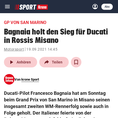
menu
account_circle
Navigation
Anmelden
Abo
close
Schließen
ein-/ausklappen
GP VON SAN MARINO
Abonnieren
Bagnaia holt den Sieg für Ducati
in Rossis Misano
account_circle
arrow_right
Anmelden
Motorsport
19.09.2021 14:45
pin_drop
arrow_right
Bundesland auswäh
Wien
play_arrow
Anhören
Teilen
bookmark
Merkliste
Von
krone Sport
Suchbegriff
search
Ducati-Pilot Francesco Bagnaia hat am Sonntag
eingeben
beim Grand Prix von San Marino in Misano seinen
insgesamt zweiten WM-Rennerfolg sowie auch in
Folge geholt. Der Italiener feierte von der