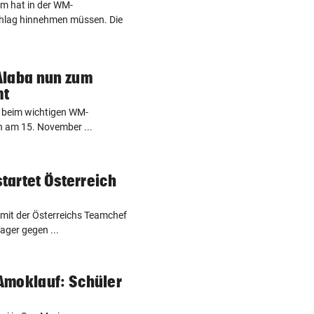
am hat in der WM-
chlag hinnehmen müssen. Die
Alaba nun zum
mt
s beim wichtigen WM-
n am 15. November ...
startet Österreich
g, mit der Österreichs Teamchef
ager gegen ...
Amoklauf: Schüler