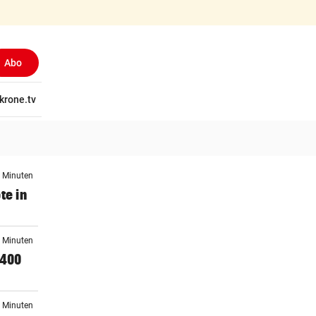
Abo
tschaft
krone.tv
Wissen
Gericht
Kolumnen
Freizeit
Reise
Ti
1 Minuten
te in
6 Minuten
 400
5 Minuten