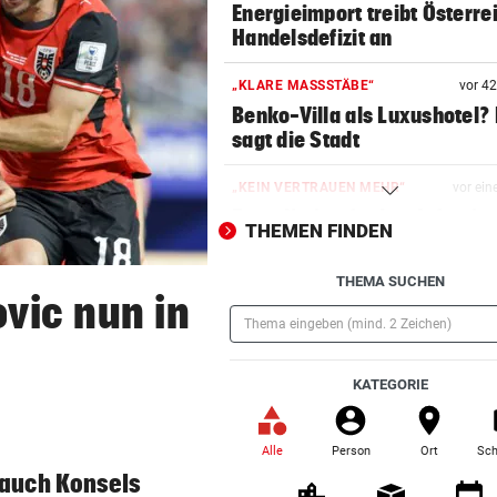
Energieimport treibt Österre
Handelsdefizit an
„KLARE MASSSTÄBE“
vor 4
Benko-Villa als Luxushotel?
sagt die Stadt
„KEIN VERTRAUEN MEHR“
vor ein
Erste Nation fordert Infantin
THEMEN FINDEN
Rücktritt auf
THEMA SUCHEN
EMOTIONALE BEDEUTUNG
vor ein
vic nun in
Corinna & Danilo ließen sich
Partnertattoo stechen
(Pflichtfeld)
KATEGORIE
SCHLAG GEGEN DEALER
vor ein
14 Festnahmen: Steirischer
Drogenring aufgeflogen
Alle
Person
Ort
Sch
(ausgewählt)
 auch Konsels
SEIT ANFANG 2023
vor ein