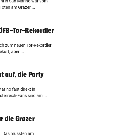
uni in San Marino war vom
Toten am Grazer ...
ÖFB-Tor-Rekordler
ich zum neuen Tor-Rekordler
kürt, aber ...
t auf, die Party
rino fast direkt in
erreich-Fans sind am ...
r die Grazer
re. Das mussten am