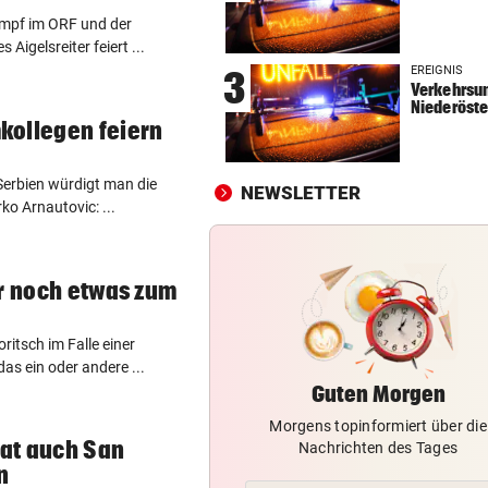
mpf im ORF und der
SCHWIMM-EM IN PARIS
vor 
igelsreiter feiert ...
Halbfinal-Aus für Luca Karl 
EREIGNIS
3
K.o.-Sprintbewerb
Verkehrsun
Niederöste
„KANN DAS JEMAND ...“
vor 
kollegen feiern
Insta-Video von Ski-Idol läs
Braathen ausflippen
 Serbien würdigt man die
NEWSLETTER
o Arnautovic: ...
NA MAHLZEIT!
vor 
Nordkorea empfiehlt Hundef
gegen die Hitze
ir noch etwas zum
ritsch im Falle einer
as ein oder andere ...
Guten Morgen
Morgens topinformiert über die
hat auch San
Nachrichten des Tages
n