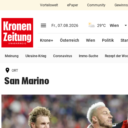
Vorteilswelt
ePaper
Community
Gewinns
close
Schließen
menu
Menü aufklappen
Fr., 07.08.2026
29°C
Wien
Abonnieren
Krone+
Österreich
Wien
Politik
Star
account_circle
arrow_right
Anmelden
Meinung
Ukraine-Krieg
Coronavirus
Immo-Suche
Rezept der Wo
pin_drop
arrow_right
Bundesland auswäh
Wien
ORT
bookmark
Merkliste
San Marino
Suchbegriff
search
eingeben