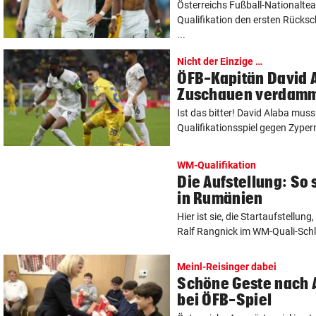
Österreichs Fußball-Nationalte
Qualifikation den ersten Rücks
...
Nicht der Einzige …
ÖFB-Kapitän David 
Zuschauen verdam
Ist das bitter! David Alaba mus
Qualifikationsspiel gegen Zyper
WM-Qualifikation
Die Aufstellung: So 
in Rumänien
Hier ist sie, die Startaufstellun
Ralf Rangnick im WM-Quali-Schl
Meinl-Reisinger dabei
Schöne Geste nach 
bei ÖFB-Spiel