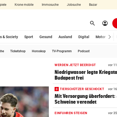
piele
Krone mobile
Immosuche
Jobsuche
Bazar
search
account_circle
Menü aufklappen
Suchen
s & Society
Sport
Gesund
Ausland
Digital
Motor
Wir
che
Ticketshop
Horoskop
TV-Programm
Podcast
len
WERDEN JETZT BEERDIGT
vor 1
Niedrigwasser legte Kriegsto
Budapest frei
TIERSCHÜTZER GESCHOCKT
vor 1
Mit Versorgung überfordert:
Schweine verendet
EINFUHREN STEIGEN
vor 3