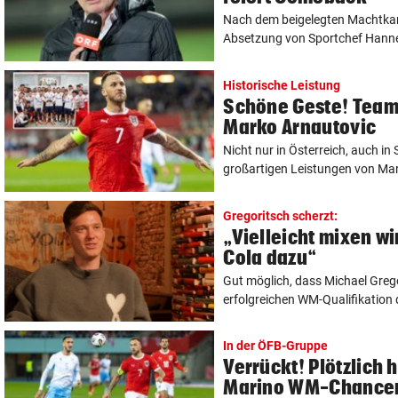
Nach dem beigelegten Machtka
Absetzung von Sportchef Hannes A
Historische Leistung
Schöne Geste! Team
Marko Arnautovic
Nicht nur in Österreich, auch in
großartigen Leistungen von Mark
Gregoritsch scherzt:
„Vielleicht mixen w
Cola dazu“
Gut möglich, dass Michael Grego
erfolgreichen WM-Qualifikation d
In der ÖFB-Gruppe
Verrückt! Plötzlich 
Marino WM-Chance