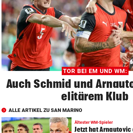
© Krone Multimedia GmbH & Co KG 2026
Muthgasse 2, 1190 Wien
TOR BEI EM UND WM:
Auch Schmid und Arnauto
elitärem Klub
ALLE ARTIKEL ZU SAN MARINO
Ältester WM-Spieler
Jetzt hat Arnautovic