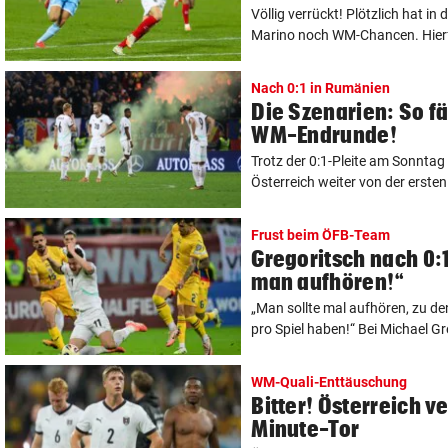
Völlig verrückt! Plötzlich hat i
Marino noch WM-Chancen. Hierfü
Nach 0:1 in Rumänien
Die Szenarien: So f
WM-Endrunde!
Trotz der 0:1-Pleite am Sonnta
Österreich weiter von der ersten
Frust beim ÖFB-Team
Gregoritsch nach 0:1
man aufhören!“
„Man sollte mal aufhören, zu d
pro Spiel haben!“ Bei Michael Gr
WM-Quali-Enttäuschung
Bitter! Österreich ve
Minute-Tor