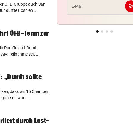
n der ÖFB-Gruppe auch San
se
E-Mail
r dürfte Bosnien ...
ährt ÖFB-Team zur
g in Rumänien träumt
 WM-Teilnahme seit ...
: „Damit sollte
enken, dass wir 15 Chancen
egoritsch war ...
rliert durch Last-