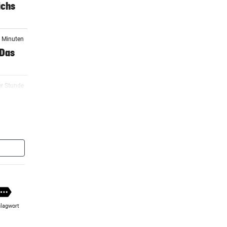
ichs
2 Minuten
 Das
er Stunde
o zum
er Stunde
er Stunde
lagwort
er Stunde