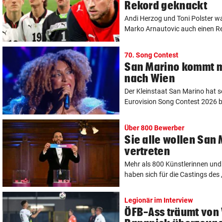
Rekord geknackt
Andi Herzog und Toni Polster war
Marko Arnautovic auch einen Re
70. Song Contest
San Marino kommt m
nach Wien
Der Kleinstaat San Marino hat se
Eurovision Song Contest 2026 be
Über 800 Bewerber
Sie alle wollen San
vertreten
Mehr als 800 Künstlerinnen und
haben sich für die Castings des
Legionär im Interview
ÖFB-Ass träumt von 