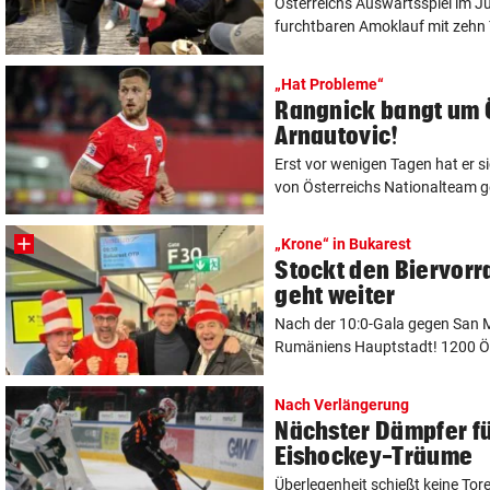
Österreichs Auswärtsspiel im J
furchtbaren Amoklauf mit zehn 
„Hat Probleme“
Rangnick bangt um 
Arnautovic!
Erst vor wenigen Tagen hat er s
von Österreichs Nationalteam ge
„Krone“ in Bukarest
Stockt den Biervorra
geht weiter
Nach der 10:0-Gala gegen San Ma
Rumäniens Hauptstadt! 1200 Öst
Nach Verlängerung
Nächster Dämpfer fü
Eishockey-Träume
Überlegenheit schießt keine To