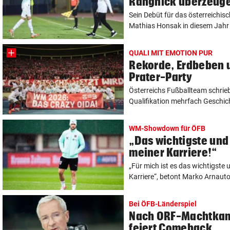
Rangnick überzeug
Sein Debüt für das österreichis
Mathias Honsak in diesem Jahr i
QUALI MIT EMOTION PUR
Rekorde, Erdbeben 
Prater-Party
Österreichs Fußballteam schrieb
Qualifikation mehrfach Geschicht
WM-Showdown für ÖFB
„Das wichtigste und
meiner Karriere!“
„Für mich ist es das wichtigste 
Karriere“, betont Marko Arnauto
Bei ÖFB-Länderspiel
Nach ORF-Machtkam
feiert Comeback