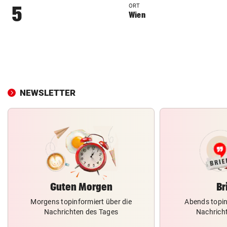
ORT
5
Wien
NEWSLETTER
Guten Morgen
Br
Morgens topinformiert über die
Abends topin
Nachrichten des Tages
Nachrich