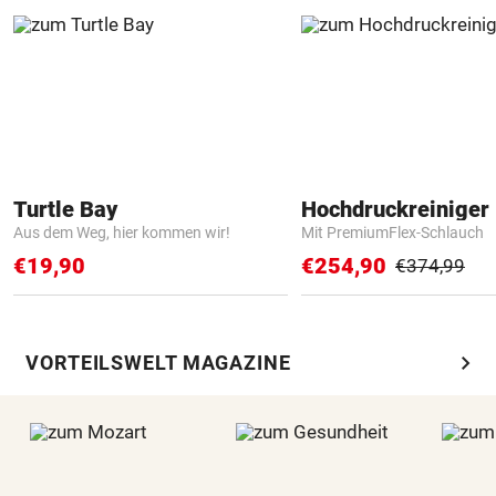
Turtle Bay
Hochdruckreiniger 
Aus dem Weg, hier kommen wir!
Mit PremiumFlex-Schlauch
€19,90
€254,90
€374,99
chevron_right
VORTEILSWELT MAGAZINE