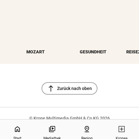
MOZART
GESUNDHEIT
REISE
north
Zurück nach oben
© Krone Multimedia GmbH & Co KG 2026
Muthgasse 2, 1190 Wien
home
pin_drop
Start
Mediathek
Region
Krone+