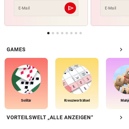
send
E-Mail
E-Mail
Abschicken
chevron_right
GAMES
Solitär
Kreuzworträtsel
Mahj
chevron_right
VORTEILSWELT „ALLE ANZEIGEN“