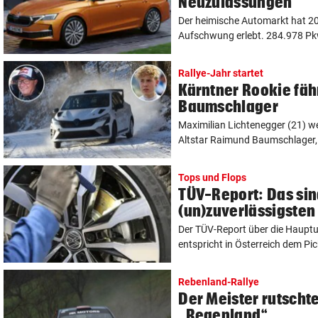
Neuzulassungen
Der heimische Automarkt hat 20
Aufschwung erlebt. 284.978 Pkw
Rallye-Jahr startet
Kärntner Rookie fähr
Baumschlager
Maximilian Lichtenegger (21) 
Altstar Raimund Baumschlager, w
Tops und Flops
TÜV-Report: Das sin
(un)zuverlässigsten
Der TÜV-Report über die Haupt
entspricht in Österreich dem Pick
Rebenland-Rallye
Der Meister rutschte
„Regenland“