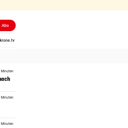
Abo
tschaft
krone.tv
Wissen
Gericht
Kolumnen
Freizeit
Reise
Ti
6 Minuten
nach
3 Minuten
0 Minuten