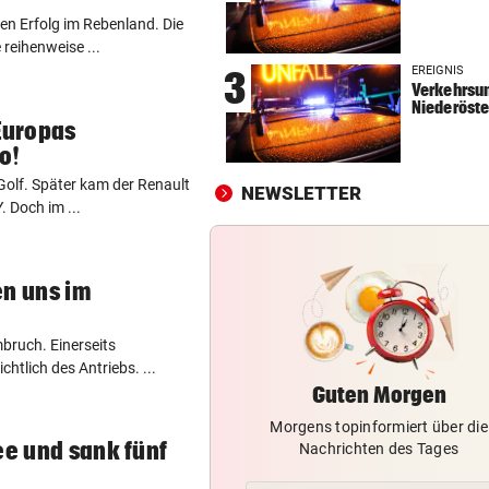
en Erfolg im Rebenland. Die
AUTOBAHN GESPERRT
vor ein
 reihenweise ...
Auf der A9: Frau aus Unfallw
EREIGNIS
3
befreit
Verkehrsun
Niederöste
WAHNSINNS-AUSSICHT
vor ein
 Europas
Von hier aus blicken Sie auf 
o!
Dreistausender
olf. Später kam der Renault
NEWSLETTER
. Doch im ...
„KRONE“-KOMMENTAR
vor ein
Fall „Schmotzer“: Ein Aussc
als Bärendienst
en uns im
mbruch. Einerseits
chtlich des Antriebs. ...
Guten Morgen
Morgens topinformiert über die
ee und sank fünf
Nachrichten des Tages