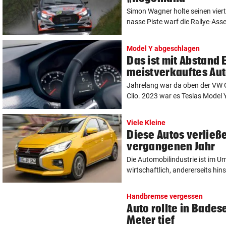
Simon Wagner holte seinen viert
nasse Piste warf die Rallye-Asse
Model Y abgeschlagen
Das ist mit Abstand
meistverkauftes Aut
Jahrelang war da oben der VW G
Clio. 2023 war es Teslas Model Y
Viele Kleine
Diese Autos verließ
vergangenen Jahr
Die Automobilindustrie ist im U
wirtschaftlich, andererseits hinsi
Handbremse vergessen
Auto rollte in Bades
Meter tief