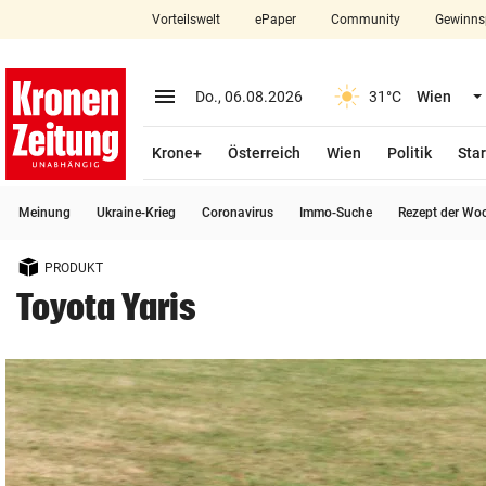
Vorteilswelt
ePaper
Community
Gewinns
close
Schließen
menu
Menü aufklappen
Do., 06.08.2026
31°C
Wien
Abonnieren
Krone+
Österreich
Wien
Politik
Star
account_circle
arrow_right
Anmelden
Meinung
Ukraine-Krieg
Coronavirus
Immo-Suche
Rezept der Wo
pin_drop
arrow_right
Bundesland auswäh
Wien
PRODUKT
bookmark
Merkliste
Toyota Yaris
Suchbegriff
search
eingeben