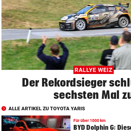
© Krone Multimedia GmbH & Co KG 2026
Muthgasse 2, 1190 Wien
RALLYE WEIZ
Der Rekordsieger sch
sechsten Mal z
ALLE ARTIKEL ZU TOYOTA YARIS
Für über 1000 km
BYD Dolphin G: Dies