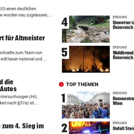
RAUS AUS KOMFORTZONE
vor ein
25 einen deutlichen
„Der nächste Schritt“:
 wurden neu zugelassen, ...
Olympiasieger „geht fremd“
EREIGNIS
4
Unwetter i
Österreich
FREIHEIT IN KASACHSTAN
vor ein
t für Altmeister
Geschenk Putins: Tigerdam
sprintet in Freiheit
EREIGNIS
5
Waldbrand 
wechselte zum Team von
Österreich
VON HINTEN GEPACKT
vor ein
ill heuer national und ...
25-jähriger Mann in Park ge
und ausgeraubt
d die
TOP THEMEN
MUSKEL-COMEBACK
vor ein
 Autos
Russell Crowe: 25 Kilo
EREIGNIS
1
untersuchungen (HU,
Demonstrat
Übergewicht wegtrainiert!
erl nach §57a) ist ...
Wien
EINST KONKURRENTINNEN
vor ein
„Legende!“ Emotionaler Veit
EREIGNIS
2
 zum 4. Sieg im
Post für Gut-Behrami
Unfall Ste