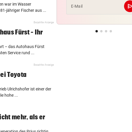
en war im Wasser
se
E-Mail
81-jähriger Fischer aus ...
Bezahlte Anzeige
aus Fürst – Ihr
art – das Autohaus Fürst
ten Service rund ...
Bezahlte Anzeige
bei Toyota
ieb Ulrichshofer ist einer der
ie hohe ...
icht mehr, als er
eneration des Prius richtig