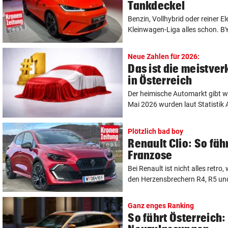
Tankdeckel
Benzin, Vollhybrid oder reiner Ele
Kleinwagen-Liga alles schon. BY
Neue Zahlen für 2026:
Das ist die meistve
in Österreich
Der heimische Automarkt gibt we
Mai 2026 wurden laut Statistik A
Plötzlich bad boy
Renault Clio: So fäh
Franzose
Bei Renault ist nicht alles retro
den Herzensbrechern R4, R5 und
Ganz enges Ranking
So fährt Österreich: