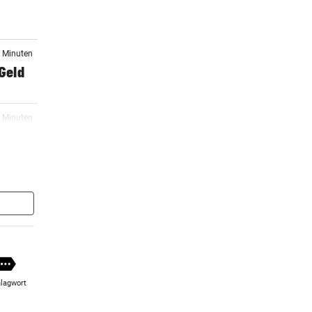
3 Minuten
 Geld
7 Minuten
sa
6 Minuten
urm
7 Minuten
lagwort
8 Minuten