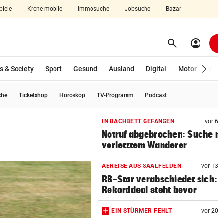
piele
Krone mobile
Immosuche
Jobsuche
Bazar
search
account_circle
Menü aufklappen
Suchen
s & Society
Sport
Gesund
Ausland
Digital
Motor
Wir
che
Ticketshop
Horoskop
TV-Programm
Podcast
len
IN BACHBETT GEFANGEN
vor 
Notruf abgebrochen: Suche 
verletztem Wanderer
ABREISE AUS SAALFELDEN
vor 1
RB-Star verabschiedet sich:
Rekorddeal steht bevor
EIN STÜRMER FEHLT
vor 2