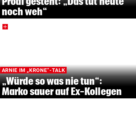
Prödl gesteht: „Das tut heute
noch weh“
ARNIE IM „KRONE“-TALK
„Würde so was nie tun“:
Marko sauer auf Ex-Kollegen