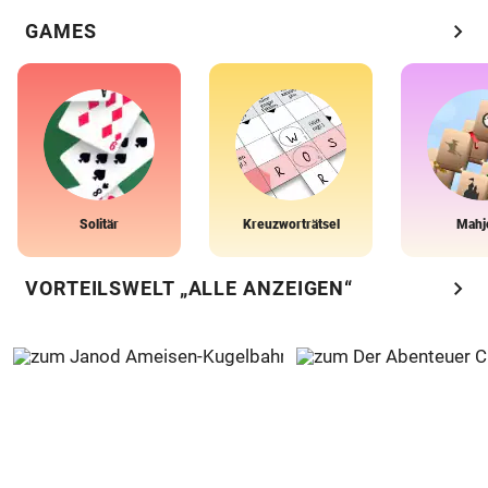
chevron_right
GAMES
Solitär
Kreuzworträtsel
Mahj
chevron_right
VORTEILSWELT „ALLE ANZEIGEN“