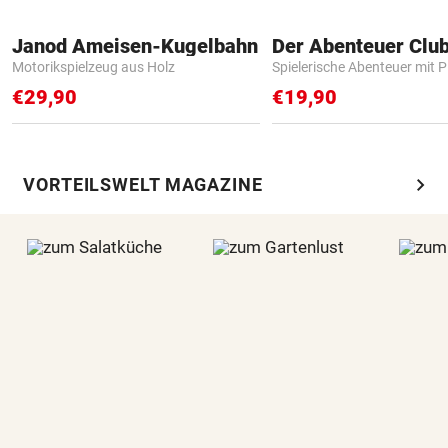
Janod Ameisen-Kugelbahn
Der Abenteuer Clu
Motorikspielzeug aus Holz
Spielerische Abenteuer mit P
€29,90
€19,90
chevron_right
VORTEILSWELT MAGAZINE