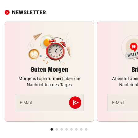
NEWSLETTER
Guten Morgen
Br
Morgens topinformiert über die
Abends topin
Nachrichten des Tages
Nachrich
send
E-Mail
E-Mail
Abschicken