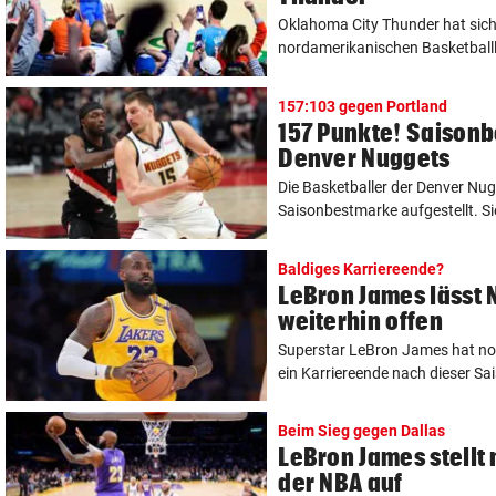
Oklahoma City Thunder hat sich 
nordamerikanischen Basketballl
157:103 gegen Portland
157 Punkte! Saisonb
Denver Nuggets
Die Basketballer der Denver Nu
Saisonbestmarke aufgestellt. S
Baldiges Karriereende?
LeBron James lässt
weiterhin offen
Superstar LeBron James hat no
ein Karriereende nach dieser Sai
Beim Sieg gegen Dallas
LeBron James stellt
der NBA auf