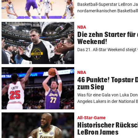
Basketball-Superstar LeBron Ja
nordamerikanischen Basketballl
NBA
Die zehn Starter für
Weekend!
Das 21. All-Star Weekend steigt
NBA
46 Punkte! Topstar 
zum Sieg
Was für eine Gala von Luka Donc
Angeles Lakers in der National B
All-Star-Game
Historischer Rücksc
LeBron James