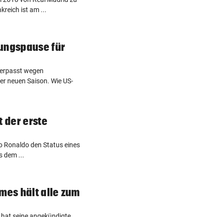
reich ist am ...
ungspause für
erpasst wegen
r neuen Saison. Wie US-
t der erste
no Ronaldo den Status eines
s dem ...
mes hält alle zum
 hat seine angekündigte