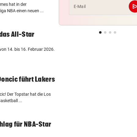
mes hat in der
se
E-Mail
iga NBA einen neuen ...
 das All-Star
 von 14. bis 16. Februar 2026.
Doncic führt Lakers
ic! Der Topstar hat die Los
asketball ...
hlag für NBA-Star