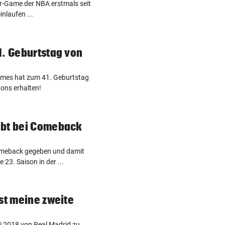
r-Game der NBA erstmals seit
nlaufen ...
1. Geburtstag von
ames hat zum 41. Geburtstag
tons erhalten!
ibt bei Comeback
meback gegeben und damit
 23. Saison in der ...
st meine zweite
li 2018 von Real Madrid zu