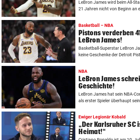
LeBron James wird beim All-Sta
21 Jahren nicht von Beginn an ei
Basketball – NBA
Pistons verderben 4
LeBron James!
Basketball-Superstar LeBron J
keine Geschenke der Detroit Pis
NBA
LeBron James schre
Geschichte!
LeBron James hat sein NBA-Co
als erster Spieler überhaupt seine
Ewiger Legionär Kobald
„Der Karlsruher SC i
Heimat!“
Cristiano Ronaldo ist am 10. Ju