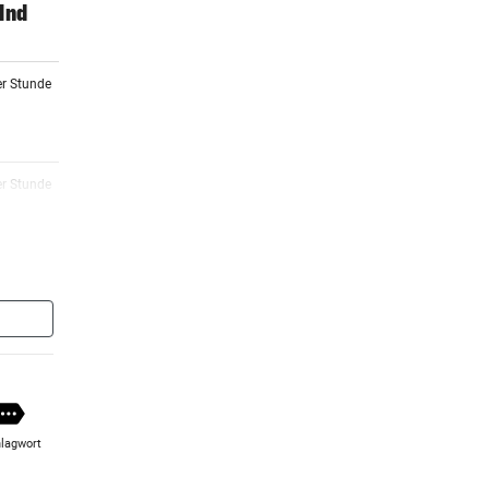
lnd
er Stunde
er Stunde
er Stunde
er Stunde
lagwort
er Stunde