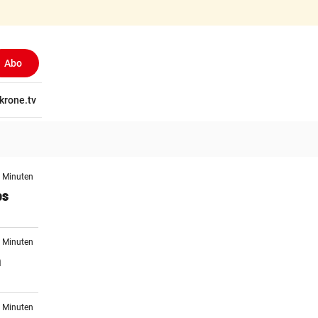
Abo
tschaft
krone.tv
Wissen
Gericht
Kolumnen
Freizeit
Reise
Ti
7 Minuten
os
1 Minuten
n
0 Minuten