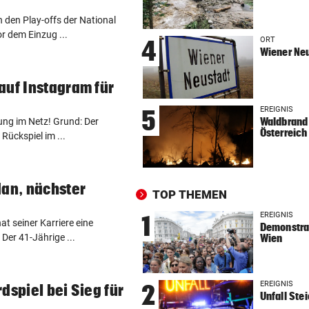
PINKELNIG VOR COMEBACK
vor 
n den Play-offs der National
„Habe so viel Kraft wie scho
r dem Einzug ...
lange nicht mehr“
ORT
4
Wiener Ne
„AM BODEN ZERSTÖRT“
vor 
auf Instagram für
Ex-Olympionike spricht offe
seine Pornosucht
EREIGNIS
5
Waldbrand 
ung im Netz! Grund: Der
Österreich
FOLGE VON SAMSTAG
vor 
Rückspiel im ...
Täglich fitter: Diese 20 Minu
schafft jeder!
dan, nächster
TOP THEMEN
ABSCHUSS-VERORDNUNG
vor 
Nach Rissen: Wolf im Tiroler
EREIGNIS
1
t seiner Karriere eine
Demonstrat
Bezirk Imst entnommen
Der 41-Jährige ...
Wien
HOFFNUNG FÜR PATIENTEN
vor 
Diese Krebstherapien bieten
EREIGNIS
2
dspiel bei Sieg für
Heilungschancen
Unfall Ste