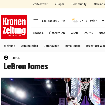
Vorteilswelt
ePaper
Community
Gewinns
close
Schließen
menu
Menü aufklappen
Sa., 08.08.2026
26°C
Wien
Abonnieren
Krone+
Österreich
Wien
Politik
Star
account_circle
arrow_right
Anmelden
Meinung
Ukraine-Krieg
Coronavirus
Immo-Suche
Rezept der Wo
pin_drop
arrow_right
Bundesland auswäh
Wien
PERSON
bookmark
Merkliste
LeBron James
Suchbegriff
search
eingeben