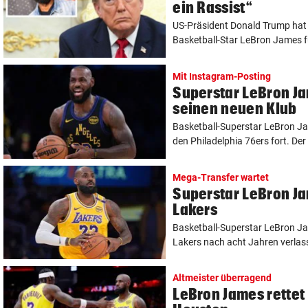
ein Rassist“
US-Präsident Donald Trump hat 
Basketball-Star LeBron James fü
Mit Instagram-Posting
Superstar LeBron J
seinen neuen Klub
Basketball-Superstar LeBron Jam
den Philadelphia 76ers fort. Der 
Mega-Transfer wartet
Superstar LeBron Ja
Lakers
Basketball-Superstar LeBron Ja
Lakers nach acht Jahren verlass
Altmeister überragend
LeBron James rettet