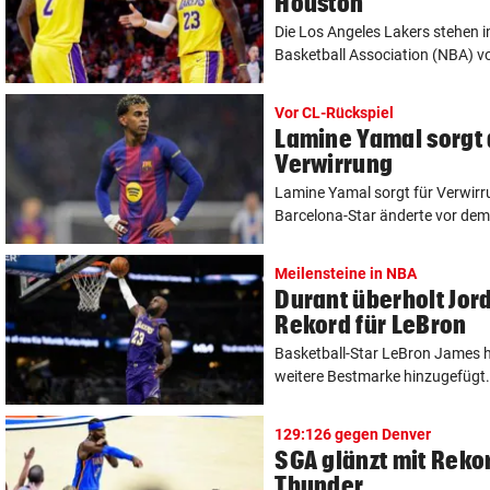
Houston
Die Los Angeles Lakers stehen i
Basketball Association (NBA) vo
Vor CL-Rückspiel
Lamine Yamal sorgt 
Verwirrung
Lamine Yamal sorgt für Verwirr
Barcelona-Star änderte vor dem 
Meilensteine in NBA
Durant überholt Jor
Rekord für LeBron
Basketball-Star LeBron James ha
weitere Bestmarke hinzugefügt. 
129:126 gegen Denver
SGA glänzt mit Rekor
Thunder