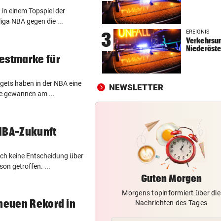
in einem Topspiel der
UMFRAGE ALARMIEREND
vor 
iga NBA gegen die ...
Jeder vierte Industriebetrieb
EREIGNIS
3
abwandern
Verkehrsun
Niederöste
DAS SAGT PALAST
vor 
estmarke für
Wieder in der Klinik: Große 
um König Harald
ggets haben in der NBA eine
NEWSLETTER
ie gewannen am ...
„DESOLATE SITUATION“
vor 
Sex-Massagen-Skandal:
Südkorea entschuldigt sich
 NBA-Zukunft
ch keine Entscheidung über
son getroffen. ...
Guten Morgen
Morgens topinformiert über die
 neuen Rekord in
Nachrichten des Tages