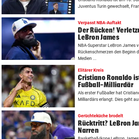
Juventus Turin gewechselt, Frank
Verpasst NBA-Auftakt
Der Rücken! Verletz
LeBron James
NBA-Superstar LeBron James v
Rückenschmerzen den Beginn de
Medien ...
Elitärer Kreis
Cristiano Ronaldo is
Fußball-Milliardär
Als erster Fußballer hat Cristia
Milliardärs erlangt. Dies geht au
Gerüchteküche brodelt
Rücktritt? LeBron Ja
Narren
Basketball-Ikone LeBron James