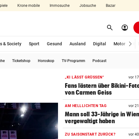
piele
Krone mobile
Immosuche
Jobsuche
Bazar
search
account_circle
Menü aufklappen
Suchen
s & Society
Sport
Gesund
Ausland
Digital
Motor
Wir
che
Ticketshop
Horoskop
TV-Programm
Podcast
len
„KI LÄSST GRÜSSEN“
vor 1
Fans lästern über Bikini-Fot
von Carmen Geiss
AM HELLLICHTEN TAG
vor 2
Mann soll 33-Jährige in Wie
vergewaltigt haben
ZU SAISONSTART ZURÜCK?
vor 4