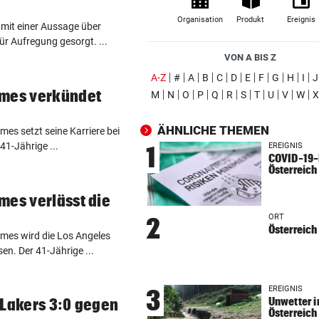
Uganda trauert! Teamspieler
Organisation
Produkt
Ereignis
mit einer Aussage über
Überfall ermordet
r Aufregung gesorgt. ...
VON A BIS Z
„KRONE“-KOMMENTAR
vor ein
(ausgewählt)
A-Z
#
A
B
C
D
E
F
G
H
I
J
Kinder, Kinder: Freude und
ames verkündet
M
N
O
P
Q
R
S
T
U
V
W
X
Arbeit
ÄHNLICHE THEMEN
UNFALL IN THALGAU
vor ein
es setzt seine Karriere bei
41-Jährige ...
Radlerin (32) starb nach Koll
EREIGNIS
1
COVID-19-F
mit Kipplaster
Österreich
„NICHT WIEDERERKANNT!“
vor ein
mes verlässt die
John Goodman: Supermarkt-
ORT
2
Selfie lässt Fans staunen
Österreich
mes wird die Los Angeles
en. Der 41-Jährige ...
ERLAUBT, WAS GEFÄLLT
vor 
Flip-Flops am Steuer – darf 
EREIGNIS
3
das wirklich?
Unwetter i
 Lakers 3:0 gegen
Österreich