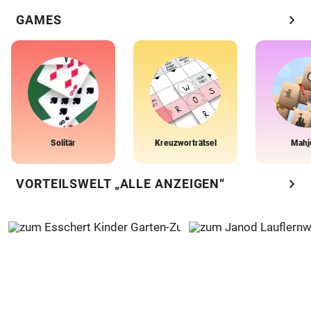
chevron_right
GAMES
Solitär
Kreuzworträtsel
Mahj
chevron_right
VORTEILSWELT „ALLE ANZEIGEN“