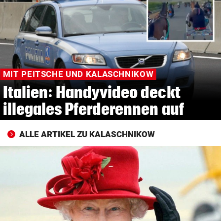
© Krone Multimedia GmbH & Co KG 2026
Muthgasse 2, 1190 Wien
MIT PEITSCHE UND KALASCHNIKOW
Italien: Handyvideo deckt
illegales Pferderennen auf
ALLE ARTIKEL ZU KALASCHNIKOW