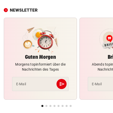
NEWSLETTER
Guten Morgen
Br
Morgens topinformiert über die
Abends topin
Nachrichten des Tages
Nachrich
send
E-Mail
E-Mail
Abschicken