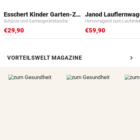
Esschert Kinder Garten-Zubehör
Janod Lauflernwa
Schürze und Gartengerätetasche
Hervorragend zum Laufenle
€29,90
€59,90
chevron_right
VORTEILSWELT MAGAZINE