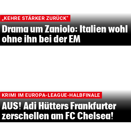
„KEHRE STÄRKER ZURÜCK“
Drama um Zaniolo: Italien wohl
ohne ihn bei der EM
KRIMI IM EUROPA-LEAGUE-HALBFINALE
AUS! Adi Hütters Frankfurter
zerschellen am FC Chelsea!