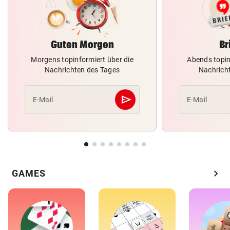
Guten Morgen
Br
Morgens topinformiert über die
Abends topin
Nachrichten des Tages
Nachrich
send
E-Mail
E-Mail
Abschicken
chevron_right
GAMES