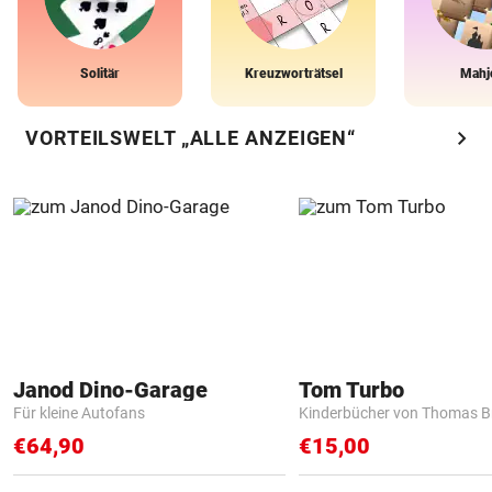
Solitär
Kreuzworträtsel
Mahj
chevron_right
VORTEILSWELT „ALLE ANZEIGEN“
Janod Dino-Garage
Tom Turbo
Für kleine Autofans
Kinderbücher von Thomas B
€64,90
€15,00