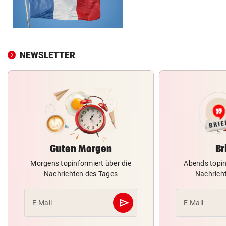
NEWSLETTER
Guten Morgen
Br
Morgens topinformiert über die
Abends topin
Nachrichten des Tages
Nachrich
send
E-Mail
E-Mail
Abschicken