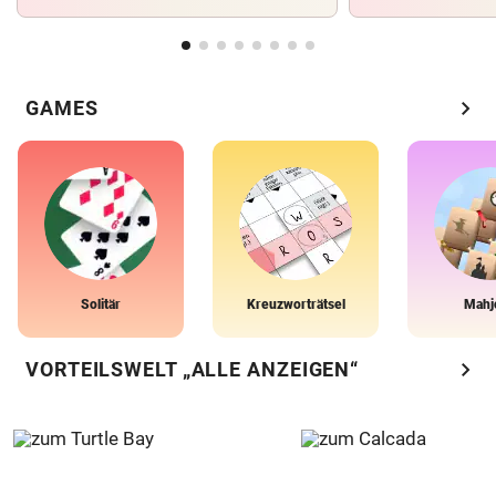
chevron_right
GAMES
Solitär
Kreuzworträtsel
Mahj
chevron_right
VORTEILSWELT „ALLE ANZEIGEN“