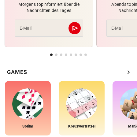
Morgens topinformiert über die
Abends topin
Nachrichten des Tages
Nachrich
send
E-Mail
E-Mail
Abschicken
chevron_right
GAMES
Solitär
Kreuzworträtsel
Mahj