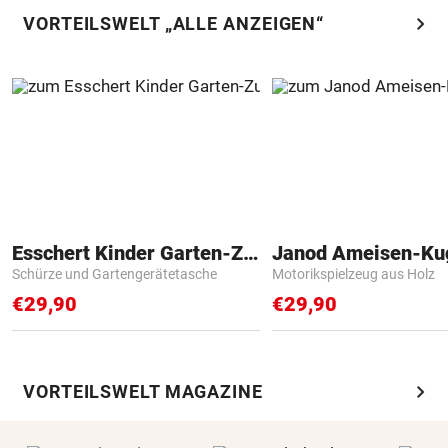
chevron_right
VORTEILSWELT „ALLE ANZEIGEN“
Esschert Kinder Garten-Zubehör
Janod Ameisen-Ku
Schürze und Gartengerätetasche
Motorikspielzeug aus Holz
€29,90
€29,90
chevron_right
VORTEILSWELT MAGAZINE