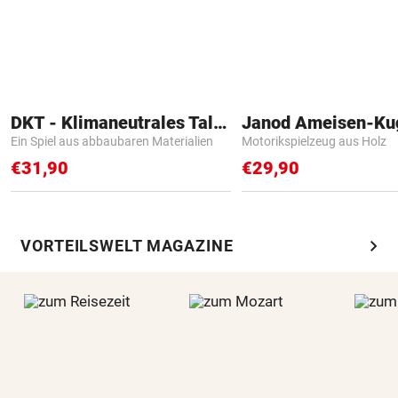
DKT - Klimaneutrales Talent
Janod Ameisen-Ku
Ein Spiel aus abbaubaren Materialien
Motorikspielzeug aus Holz
€31,90
€29,90
chevron_right
VORTEILSWELT MAGAZINE