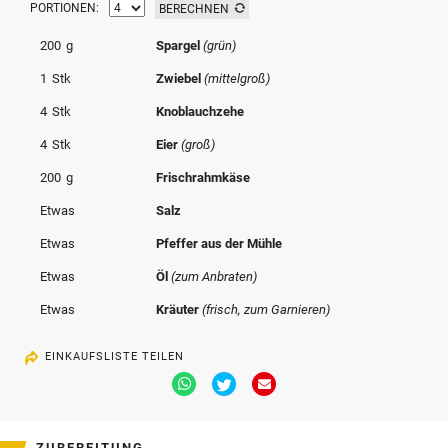
PORTIONEN:
BERECHNEN
© Krone Multimedia GmbH & Co KG 2026
Muthgasse 2, 1190 Wien
200
g
Spargel
(grün)
1
Stk
Zwiebel
(mittelgroß)
4
Stk
Knoblauchzehe
4
Stk
Eier
(groß)
200
g
Frischrahmkäse
Etwas
Salz
Etwas
Pfeffer aus der Mühle
Etwas
Öl
(zum Anbraten)
Etwas
Kräuter
(frisch, zum Garnieren)
EINKAUFSLISTE TEILEN
Via
Via
Via
Whatsapp
Twitter
Email
teilen
teilen
teilen
ZUBEREITUNG