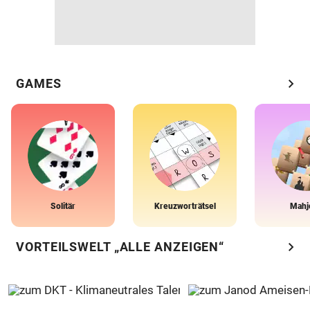
chevron_right
GAMES
Solitär
Kreuzworträtsel
Mahj
chevron_right
VORTEILSWELT „ALLE ANZEIGEN“