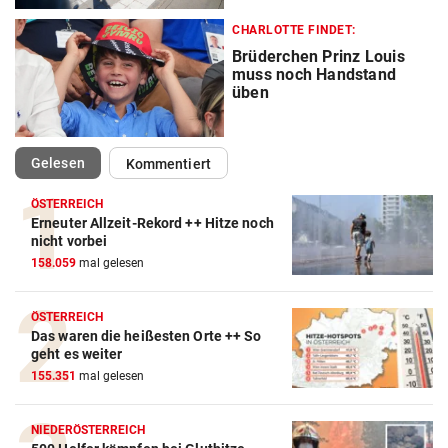
CHARLOTTE FINDET:
Brüderchen Prinz Louis
muss noch Handstand
üben
(ausgewählt)
Gelesen
Kommentiert
ÖSTERREICH
Erneuter Allzeit-Rekord ++ Hitze noch
nicht vorbei
158.059
mal gelesen
ÖSTERREICH
Das waren die heißesten Orte ++ So
geht es weiter
155.351
mal gelesen
NIEDERÖSTERREICH