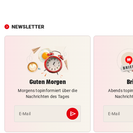
NEWSLETTER
Guten Morgen
Br
Morgens topinformiert über die
Abends topin
Nachrichten des Tages
Nachrich
send
E-Mail
E-Mail
Abschicken