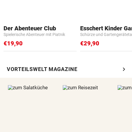
Der Abenteuer Club
Spielerische Abenteuer mit Piatnik
Schürze und Gartengerätet
€19,90
€29,90
chevron_right
VORTEILSWELT MAGAZINE