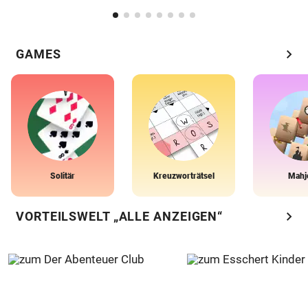
chevron_right
GAMES
Solitär
Kreuzworträtsel
Mahj
chevron_right
VORTEILSWELT „ALLE ANZEIGEN“