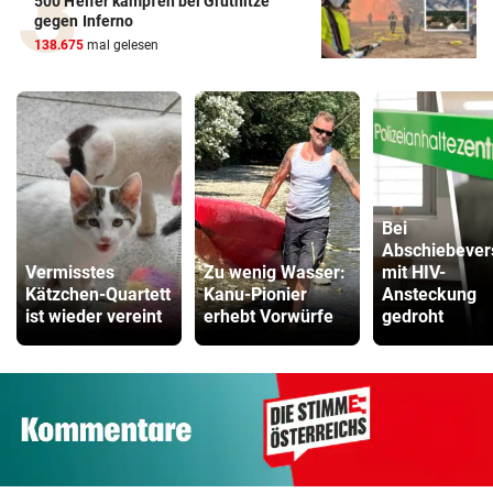
500 Helfer kämpfen bei Gluthitze
gegen Inferno
138.675
mal gelesen
Bei
Abschiebever
Vermisstes
Zu wenig Wasser:
mit HIV-
Kätzchen-Quartett
Kanu-Pionier
Ansteckung
ist wieder vereint
erhebt Vorwürfe
gedroht