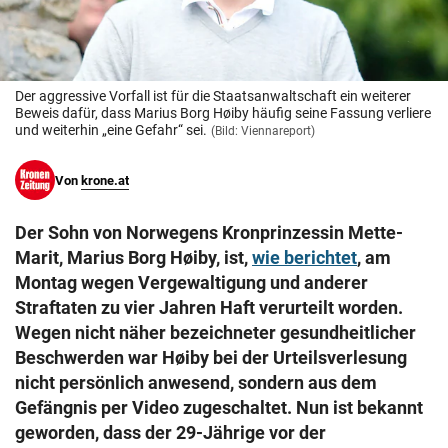
© Krone Multimedia GmbH & Co KG 2026
Muthgasse 2, 1190 Wien
Der aggressive Vorfall ist für die Staatsanwaltschaft ein weiterer
Beweis dafür, dass Marius Borg Høiby häufig seine Fassung verliere
und weiterhin „eine Gefahr“ sei.
(Bild: Viennareport)
Von
krone.at
Der Sohn von Norwegens Kronprinzessin Mette-
Marit, Marius Borg Høiby, ist,
wie berichtet
, am
Montag wegen Vergewaltigung und anderer
Straftaten zu vier Jahren Haft verurteilt worden.
Wegen nicht näher bezeichneter gesundheitlicher
Beschwerden war Høiby bei der Urteilsverlesung
nicht persönlich anwesend, sondern aus dem
Gefängnis per Video zugeschaltet. Nun ist bekannt
geworden, dass der 29-Jährige vor der