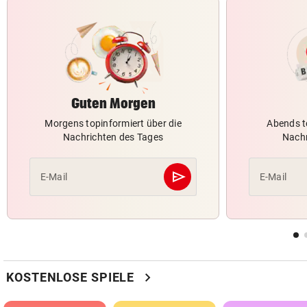
Guten Morgen
Morgens topinformiert über die
Abends t
Nachrichten des Tages
Nachr
send
E-Mail
E-Mail
Abschicken
chevron_right
KOSTENLOSE SPIELE