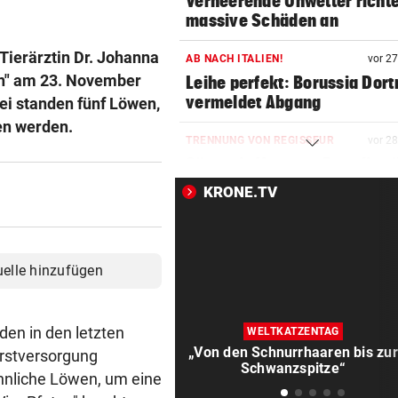
Verheerende Unwetter richt
massive Schäden an
Tierärztin Dr. Johanna
AB NACH ITALIEN!
vor 2
ten" am 23. November
Leihe perfekt: Borussia Dor
vermeldet Abgang
ei standen fünf Löwen,
ten werden.
TRENNUNG VON REGISSEUR
vor 2
Sängerin Vanessa Paradis gib
Ehe-Aus bekannt
KRONE.TV
FORSCHER RÄTSELN
vor 3
Ungewöhnliche Todesfälle v
Rentieren in Norwegen
uelle hinzufügen
NACH ZUSAMMENSTOSS
vor 4
D: Dutzende Verletzte bei
en in den letzten
WELTKATZENTAG
Straßenbahnunfall
„Von den Schnurrhaaren bis zur
Erstversorgung
Schwanzspitze“
ännliche Löwen, um eine
LANGER EUROPACUPABEND
vor 4