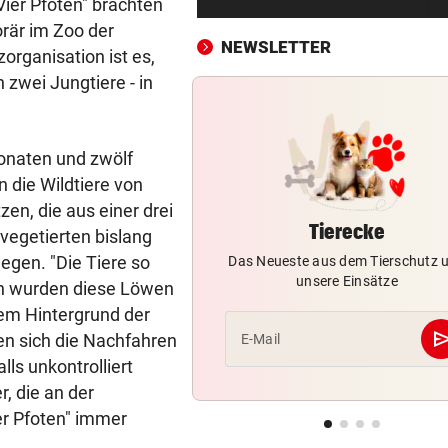
ier Pfoten" brachten
Salzburg: Lob von Brasilien-
rär im Zoo der
und große Sorgen
NEWSLETTER
zorganisation ist es,
SEIN GRÖSSTES JAHR
vor ein
zwei Jungtiere - in
DJ Toby Romeo kündigt so vi
Musik wie nie an
onaten und zwölf
„KEINE FRAGE!“
vor ein
 die Wildtiere von
Was tun gegen die schlechte
n, die aus einer drei
Stimmung im Land?
Tierecke
vegetierten bislang
egen. "Die Tiere so
Das Neueste aus dem Tierschutz 
GROSSE AUFREGUNG
vor ein
unsere Einsätze
en wurden diese Löwen
Brandgefahr? Hitze löst vor 
Störfeuer aus
dem Hintergrund der
se
en sich die Nachfahren
E-Mail
ZU WENIG WASSERKRAFT
vor ein
ls unkontrolliert
Strommangel: Gaskraftwerk
r, die an der
springt jeden Abend ein
ier Pfoten" immer
HOCKEYCRACKS IM SOMMER
vor ein