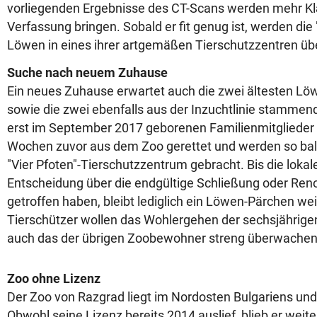
vorliegenden Ergebnisse des CT-Scans werden mehr Kla
Verfassung bringen. Sobald er fit genug ist, werden die 
Löwen in eines ihrer artgemäßen Tierschutzzentren übe
Suche nach neuem Zuhause
Ein neues Zuhause erwartet auch die zwei ältesten L
sowie die zwei ebenfalls aus der Inzuchtlinie stamme
erst im September 2017 geborenen Familienmitglieder 
Wochen zuvor aus dem Zoo gerettet und werden so bald
"Vier Pfoten"-Tierschutzzentrum gebracht. Bis die loka
Entscheidung über die endgültige Schließung oder Ren
getroffen haben, bleibt lediglich ein Löwen-Pärchen wei
Tierschützer wollen das Wohlergehen der sechsjährige
auch das der übrigen Zoobewohner streng überwachen
Zoo ohne Lizenz
Der Zoo von Razgrad liegt im Nordosten Bulgariens und
Obwohl seine Lizenz bereits 2014 auslief, blieb er weite