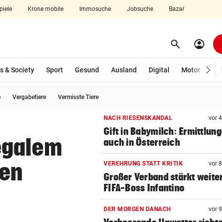
piele
Krone mobile
Immosuche
Jobsuche
Bazar
search
account_circle
Menü aufklappen
Suchen
s & Society
Sport
Gesund
Ausland
Digital
Motor
Wir
e
Vergabetiere
Vermisste Tiere
len
NACH RIESENSKANDAL
vor 
Gift in Babymilch: Ermittlun
egalem
auch in Österreich
ien
VEREHRUNG STATT KRITIK
vor 
Großer Verband stärkt weite
FIFA-Boss Infantino
DER MORGEN DANACH
vor 