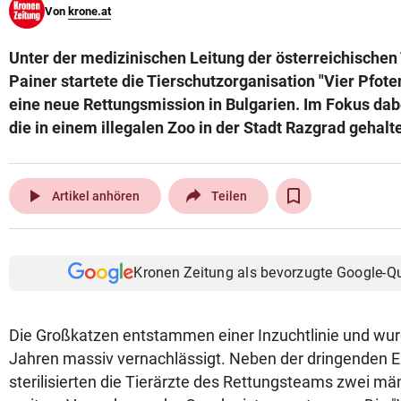
Von
krone.at
© Krone Multimedia GmbH & Co KG 2026
Muthgasse 2, 1190 Wien
Unter der medizinischen Leitung der österreichischen 
Painer startete die Tierschutzorganisation "Vier Pfo
eine neue Rettungsmission in Bulgarien. Im Fokus dab
die in einem illegalen Zoo in der Stadt Razgrad gehal
play_arrow
Artikel anhören
Teilen
Kronen Zeitung als bevorzugte Google-Q
Die Großkatzen entstammen einer Inzuchtlinie und wurd
Jahren massiv vernachlässigt. Neben der dringenden 
sterilisierten die Tierärzte des Rettungsteams zwei m