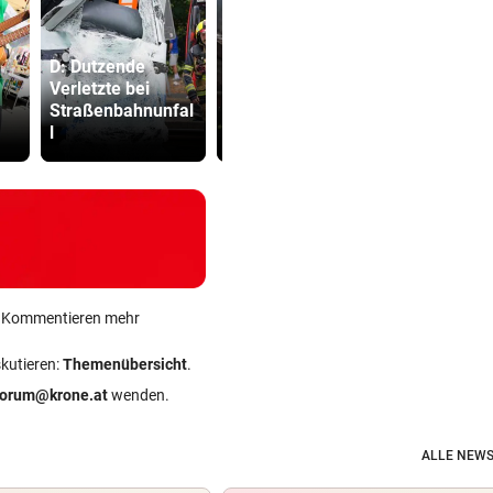
D: Dutzende
Lottogewin
Verletzte bei
Nächtlicher
schickte o
Straßenbahnunfal
Einsatz forderte
Bilder an
l
drei Feuerwehren
Teenager
ein Kommentieren mehr
skutieren:
Themenübersicht
.
forum@krone.at
wenden.
ALLE NEWS