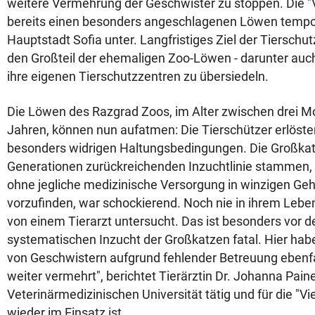
weitere Vermehrung der Geschwister zu stoppen. Die "V
bereits einen besonders angeschlagenen Löwen tempo
Hauptstadt Sofia unter. Langfristiges Ziel der Tierschut
den Großteil der ehemaligen Zoo-Löwen - darunter auch 
ihre eigenen Tierschutzzentren zu übersiedeln.
Die Löwen des Razgrad Zoos, im Alter zwischen drei M
Jahren, können nun aufatmen: Die Tierschützer erlösten
besonders widrigen Haltungsbedingungen. Die Großkatze
Generationen zurückreichenden Inzuchtlinie stammen, 
ohne jegliche medizinische Versorgung in winzigen Geh
vorzufinden, war schockierend. Noch nie in ihrem Leb
von einem Tierarzt untersucht. Das ist besonders vor 
systematischen Inzucht der Großkatzen fatal. Hier hab
von Geschwistern aufgrund fehlender Betreuung ebenfal
weiter vermehrt", berichtet Tierärztin Dr. Johanna Paine
Veterinärmedizinischen Universität tätig und für die "V
wieder im Einsatz ist.