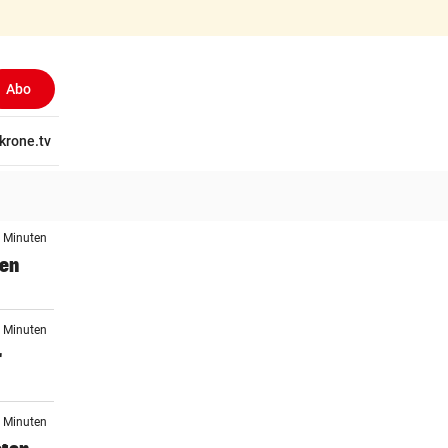
Abo
tschaft
krone.tv
Wissen
Gericht
Kolumnen
Freizeit
Reise
Ti
4 Minuten
gen
8 Minuten
r
9 Minuten