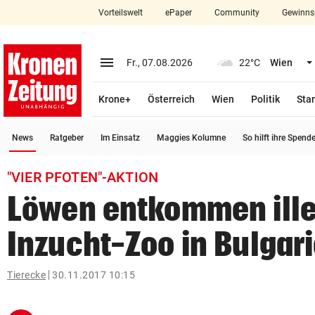
Vorteilswelt
ePaper
Community
Gewinns
close
Schließen
menu
Menü aufklappen
Fr., 07.08.2026
22°C
Wien
Abonnieren
Krone+
Österreich
Wien
Politik
Star
account_circle
arrow_right
Anmelden
(ausgewählt)
News
Ratgeber
Im Einsatz
Maggies Kolumne
So hilft ihre Spend
pin_drop
arrow_right
Bundesland auswäh
Wien
"VIER PFOTEN"-AKTION
bookmark
Merkliste
Löwen entkommen ill
Inzucht-Zoo in Bulgar
Suchbegriff
search
eingeben
Tierecke
30.11.2017 10:15