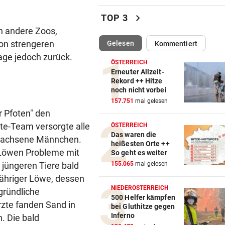
Klassek ist der Jannik Sinner
chevron_right
TOP 3
Tennis-Unterhaus
n andere Zoos,
von strengeren
(ausgewählt)
Gelesen
Kommentiert
NACH JUSTIZ-NIEDERLAGE
vor ein
age jedoch zurück.
Trump will nun gegen
ÖSTERREICH
„Geburtstourismus“ vorgeh
Erneuter Allzeit-
Rekord ++ Hitze
noch nicht vorbei
JUBEL NACH 2:1-SIEG
vor ein
157.751
mal gelesen
Geburtstagsbier als Belohnu
r Pfoten" den
Austria-Kapitän
te-Team versorgte alle
ÖSTERREICH
Das waren die
erwachsene Männchen.
HÜRDEN-ASS BEI EM:
vor ein
heißesten Orte ++
„Ich versuche bewusst, kein
 Löwen Probleme mit
So geht es weiter
darum zu machen“
e jüngeren Tiere bald
155.065
mal gelesen
jähriger Löwe, dessen
PERFEKTER ZIELEINLAUF
vor ein
NIEDERÖSTERREICH
gründliche
Feurstein sprintet bei
500 Helfer kämpfen
rzte fanden Sand in
bei Gluthitze gegen
Guadeloupe-Tour zum Sieg
Inferno
. Die bald