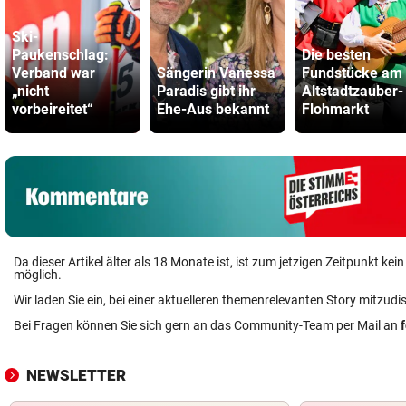
Ski-
Paukenschlag:
Die besten
Verband war
Sängerin Vanessa
Fundstücke am
„nicht
Paradis gibt ihr
Altstadtzauber-
vorbeireitet“
Ehe-Aus bekannt
Flohmarkt
Da dieser Artikel älter als 18 Monate ist, ist zum jetzigen Zeitpunkt k
möglich.
Wir laden Sie ein, bei einer aktuelleren themenrelevanten Story mitzudi
Bei Fragen können Sie sich gern an das Community-Team per Mail an
NEWSLETTER