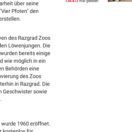
138.472
mal gelesen
rheit über seine
SIMPLE TAKTIK
vor ein
Hacker greifen Wall Street m
"Vier Pfoten" den
Telefon-Trick an
rstellen.
VOR DUELL GEGEN STURM
vor ein
öwen des Razgrad Zoos
Warum Hartberg schon im Tu
„scharf“ wird
nden Löwenjungen. Die
wurden bereits einige
AM WEG ZU OLYMPIA
vor 
 wie möglich in ein
„Ich war unsicher, ob ich wi
len Behörden eine
springen kann“
ovierung des Zoos
terhin in Razgrad. Die
n Geschwister sowie
.
 wurde 1960 eröffnet.
r kostenlos für