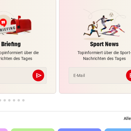
Briefing
Sport News
opinformiert über die
Topinformiert über die Sport
ichten des Tages
Nachrichten des Tages
send
s
E-Mail
Abschicken
Alle