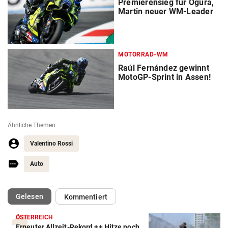
Premierensieg für Ogura,
Martin neuer WM-Leader
MOTORRAD-WM
Raúl Fernández gewinnt
MotoGP-Sprint in Assen!
Ähnliche Themen
Valentino Rossi
Auto
(ausgewählt)
Gelesen
Kommentiert
ÖSTERREICH
Erneuter Allzeit-Rekord ++ Hitze noch