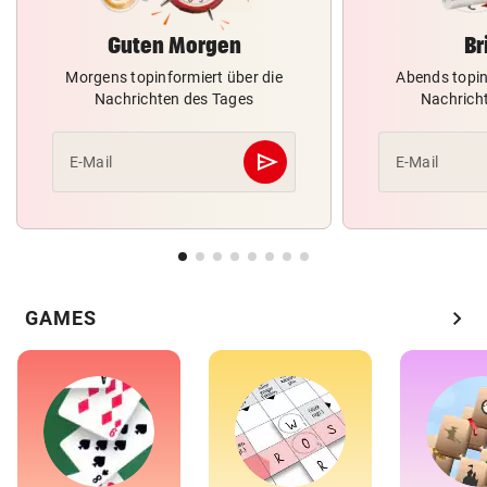
Guten Morgen
Br
Morgens topinformiert über die
Abends topin
Nachrichten des Tages
Nachrich
send
E-Mail
E-Mail
Abschicken
chevron_right
GAMES