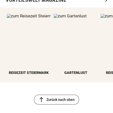
chevron_right
VORTEILSWELT MAGAZINE
REISEZEIT STEIERMARK
GARTENLUST
REI
north
Zurück nach oben