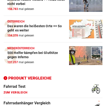
Action-Cam Vergleich
nicht vorbei
156.783
mal gelesen
ZUM VERGLEICH
Crosstrainer Vergleich
ÖSTERREICH
Das waren die heißesten Orte ++ So
ZUM VERGLEICH
geht es weiter
154.378
mal gelesen
E-Bike Vergleich
ZUM VERGLEICH
NIEDERÖSTERREICH
500 Helfer kämpfen bei Gluthitze
Elektro-Scooter Vergleich
gegen Inferno
ZUM VERGLEICH
137.257
mal gelesen
Ergometer Vergleich
ZUM VERGLEICH
PRODUKT VERGLEICHE
Fahrrad Test
ZUM VERGLEICH
Fahrradanhänger Vergleich