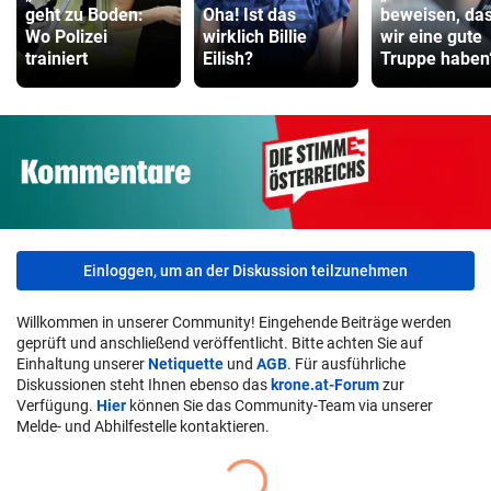
geht zu Boden:
Oha! Ist das
beweisen, da
Wo Polizei
wirklich Billie
wir eine gute
trainiert
Eilish?
Truppe haben
Einloggen, um an der Diskussion teilzunehmen
Willkommen in unserer Community! Eingehende Beiträge werden
geprüft und anschließend veröffentlicht. Bitte achten Sie auf
Einhaltung unserer
Netiquette
und
AGB
. Für ausführliche
Diskussionen steht Ihnen ebenso das
krone.at-Forum
zur
Verfügung.
Hier
können Sie das Community-Team via unserer
Melde- und Abhilfestelle kontaktieren.