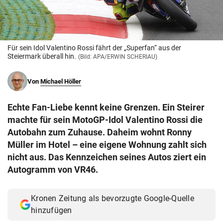
© Krone Multimedia GmbH & Co KG 2026
Muthgasse 2, 1190 Wien
Für sein Idol Valentino Rossi fährt der „Superfan“ aus der
Steiermark überall hin.
(Bild: APA/ERWIN SCHERIAU)
Von
Michael Höller
Echte Fan-Liebe kennt keine Grenzen. Ein Steirer
machte für sein MotoGP-Idol Valentino Rossi die
Autobahn zum Zuhause. Daheim wohnt Ronny
Müller im Hotel – eine eigene Wohnung zahlt sich
nicht aus. Das Kennzeichen seines Autos ziert ein
Autogramm von VR46.
Kronen Zeitung als bevorzugte Google-Quelle
hinzufügen