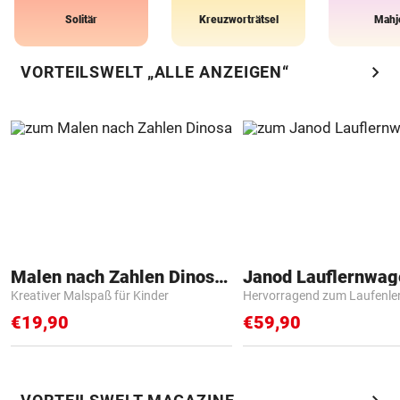
Solitär
Kreuzworträtsel
Mahj
chevron_right
VORTEILSWELT „ALLE ANZEIGEN“
Malen nach Zahlen Dinosaurier
Janod Lauflernwa
Kreativer Malspaß für Kinder
Hervorragend zum Laufenle
€19,90
€59,90