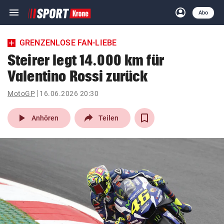
menu
account_circle
Navigation
Anmelden
Abo
close
Schließen
ein-/ausklappen
GRENZENLOSE FAN-LIEBE
Abonnieren
Steirer legt 14.000 km für
Valentino Rossi zurück
account_circle
arrow_right
Anmelden
MotoGP
16.06.2026 20:30
pin_drop
arrow_right
Bundesland auswäh
Wien
play_arrow
Anhören
Teilen
bookmark
Merkliste
Suchbegriff
search
eingeben