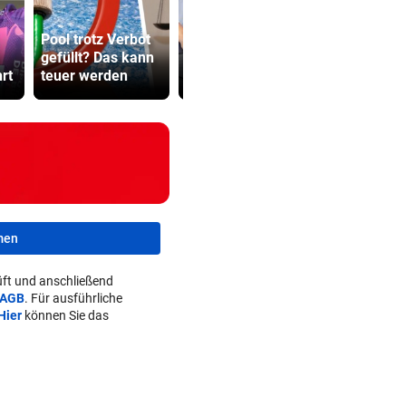
Pool trotz Verbot
Tirol ist bei der
Grapsch-V
gefüllt? Das kann
Energie 220 Tage
gegen steir
rt
teuer werden
Selbstversorger
Polizisten
men
ft und anschließend
AGB
. Für ausführliche
Hier
können Sie das