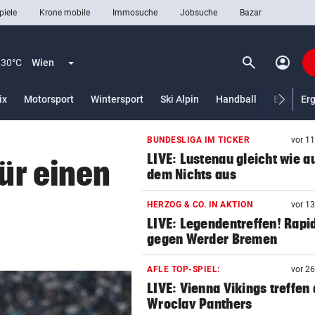
piele
Krone mobile
Immosuche
Jobsuche
Bazar
search
account_circle
Menü aufklappen
Suchen
30°C
Wien
ix
Motorsport
Wintersport
Ski Alpin
Handball
Eishocke
Er
BUNDESLIGA IM TICKER
vor 1
len
LIVE: Lustenau gleicht wie a
für einen
dem Nichts aus
HERZOG & CO. IN AKTION
vor 1
LIVE: Legendentreffen! Rapi
gegen Werder Bremen
AFLE TOP-SPIEL:
vor 2
LIVE: Vienna Vikings treffen 
Wroclav Panthers