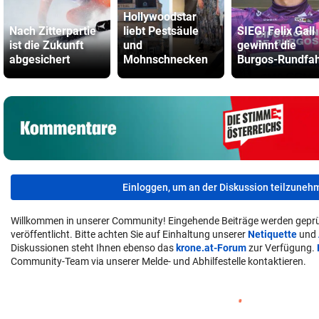
Hollywoodstar
Nach Zitterpartie
liebt Pestsäule
SIEG! Felix Gall
ist die Zukunft
und
gewinnt die
abgesichert
Mohnschnecken
Burgos-Rundfah
Einloggen, um an der Diskussion teilzuneh
Willkommen in unserer Community! Eingehende Beiträge werden geprü
veröffentlicht. Bitte achten Sie auf Einhaltung unserer
Netiquette
und
Diskussionen steht Ihnen ebenso das
krone.at-Forum
zur Verfügung.
Community-Team via unserer Melde- und Abhilfestelle kontaktieren.