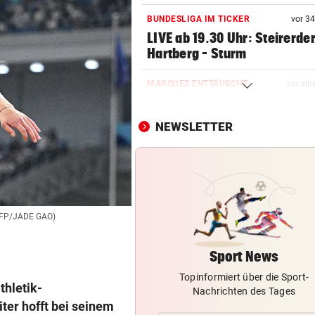
BUNDESLIGA IM TICKER
vor 3
LIVE ab 19.30 Uhr: Steirerde
Hartberg – Sturm
MARQUEZ ENTTÄUSCHT
vor ein
MotoGP: Martin holt sich
Sprintsieg in Silverstone
NEWSLETTER
UNGLÜCKLICH
vor ein
Salzburg-Talent verletzte si
früh im Spiel
NEUE REGIONALLIGA
vor ein
 AFP/JADE GAO)
„In die Top-4 zu kommen, wi
immens schwer!“
Sport News
Topinformiert über die Sport-
GROSSER TRIUMPH
vor 
thletik-
Nachrichten des Tages
SIEG! Felix Gall gewinnt die
ter hofft bei seinem
Burgos-Rundfahrt