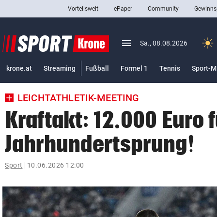
Vorteilswelt
ePaper
Community
Gewinns
close
Schließen
menu
Menü aufklappen
Sa., 08.08.2026
Abonnieren
krone.at
Streaming
Fußball
Formel 1
Tennis
Sport-M
account_circle
arrow_right
Anmelden
LEICHTATHLETIK-MEETING
pin_drop
arrow_right
Bundesland auswäh
Wien
Kraftakt: 12.000 Euro 
bookmark
Merkliste
Jahrhundertsprung!
Suchbegriff
Sport
10.06.2026 12:00
search
eingeben