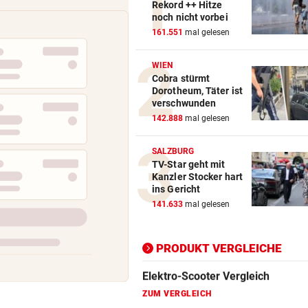
Rekord ++ Hitze
noch nicht vorbei
Action-Cam Vergleich
161.551
mal gelesen
ZUM VERGLEICH
WIEN
Cobra stürmt
Crosstrainer Vergleich
Dorotheum, Täter ist
ZUM VERGLEICH
verschwunden
142.888
mal gelesen
E-Bike Vergleich
ZUM VERGLEICH
SALZBURG
TV-Star geht mit
Elektro-Scooter Vergleich
Kanzler Stocker hart
ins Gericht
ZUM VERGLEICH
141.633
mal gelesen
Ergometer Vergleich
ZUM VERGLEICH
PRODUKT VERGLEICHE
Fahrrad Test
ZUM VERGLEICH