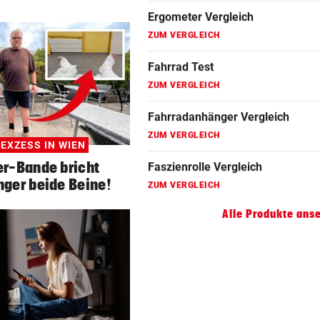
Fahrradanhänger Vergleich
ZUM VERGLEICH
Faszienrolle Vergleich
ZUM VERGLEICH
Hoverboard Vergleich
ZUM VERGLEICH
EXZESS IN WIEN
Kinderfahrrad Vergleich
r-Bande bricht
nger beide Beine!
ZUM VERGLEICH
Alle Produkte ans