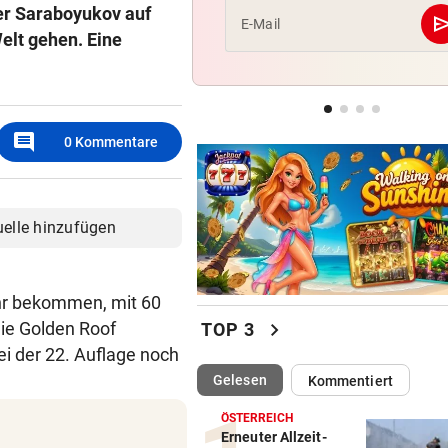
er Saraboyukov auf
se
E-Mail
elt gehen. Eine
AUFREGUNG IM NETZ
vor 
Bikini-Fotos: Jetzt schießt E
Rennfahrerin zurück
CHANCE AUF 3. TITEL
vor 
comment
0
Kommentare
Schwärzler dreht Partie und 
ins Finale ein
uelle hinzufügen
hr bekommen, mit 60
chevron_right
ie Golden Roof
TOP 3
i der 22. Auflage noch
(ausgewählt)
Gelesen
Kommentiert
ÖSTERREICH
Erneuter Allzeit-