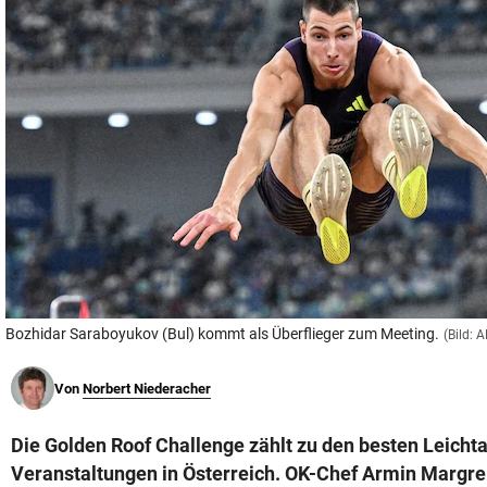
© Krone Multimedia GmbH & Co KG 2026
Muthgasse 2, 1190 Wien
Bozhidar Saraboyukov (Bul) kommt als Überflieger zum Meeting.
(Bild:
Von
Norbert Niederacher
Die Golden Roof Challenge zählt zu den besten Leichta
Veranstaltungen in Österreich. OK-Chef Armin Margrei