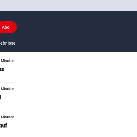
Abo
y
gebnisse
US-Sport
1 Minuten
us
3 Minuten
d
6 Minuten
auf