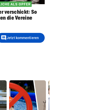
ICHE ALS OPFER
er verschickt: So
ten die Vereine
comment
Jetzt kommentieren