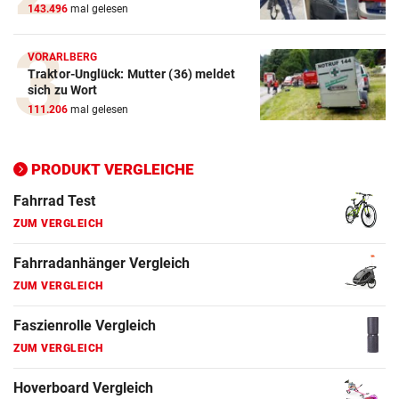
143.496
mal gelesen
E-Bike Vergleich
ZUM VERGLEICH
VORARLBERG
Traktor-Unglück: Mutter (36) meldet
Elektro-Scooter Vergleich
sich zu Wort
ZUM VERGLEICH
111.206
mal gelesen
Ergometer Vergleich
ZUM VERGLEICH
PRODUKT VERGLEICHE
Fahrrad Test
ZUM VERGLEICH
Fahrradanhänger Vergleich
ZUM VERGLEICH
Faszienrolle Vergleich
ZUM VERGLEICH
Hoverboard Vergleich