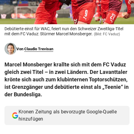
© Krone Multimedia GmbH & Co KG 2026
Muthgasse 2, 1190 Wien
Debütierte einst für WAC, feiert nun den Schweizer Zweitliga-Titel
mit dem FC Vaduz: Stürmer Marcel Monsberger.
(Bild: FC Vaduz)
Von
Claudio Trevisan
Marcel Monsberger krallte sich mit dem FC Vaduz
gleich zwei Titel – in zwei Ländern. Der Lavanttaler
krönte sich auch zum klubinternen Toptorschützen,
ist Grenzgänger und debütierte einst als „Teenie“ in
der Bundesliga.
Kronen Zeitung als bevorzugte Google-Quelle
hinzufügen