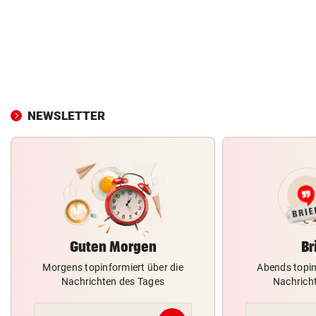
NEWSLETTER
Guten Morgen
Br
Morgens topinformiert über die
Abends topin
Nachrichten des Tages
Nachrich