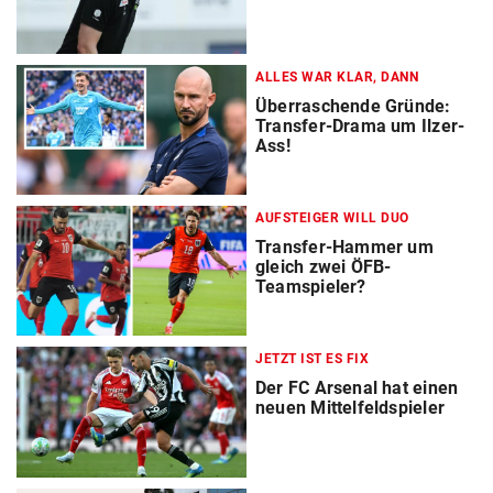
ALLES WAR KLAR, DANN
Überraschende Gründe:
Transfer-Drama um Ilzer-
Ass!
AUFSTEIGER WILL DUO
Transfer-Hammer um
gleich zwei ÖFB-
Teamspieler?
JETZT IST ES FIX
Der FC Arsenal hat einen
neuen Mittelfeldspieler