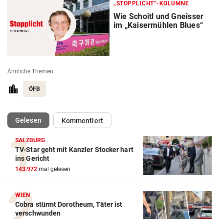
„STOPPLICHT“-KOLUMNE
Wie Schoitl und Gneisser
im „Kaisermühlen Blues“
Ähnliche Themen
ÖFB
(ausgewählt)
Gelesen
Kommentiert
SALZBURG
TV-Star geht mit Kanzler Stocker hart
Action-Cam Vergleich
ins Gericht
143.972
mal gelesen
ZUM VERGLEICH
Crosstrainer Vergleich
WIEN
Cobra stürmt Dorotheum, Täter ist
ZUM VERGLEICH
verschwunden