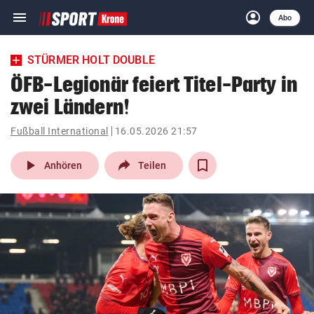
menu
account_circle
Navigation
Anmelden
Abo
close
Schließen
ein-/ausklappen
STÜRMER HOLT DOUBLE
Abonnieren
ÖFB-Legionär feiert Titel-Party in
zwei Ländern!
account_circle
arrow_right
Anmelden
Fußball International
16.05.2026 21:57
pin_drop
arrow_right
Bundesland auswäh
Wien
play_arrow
Anhören
Teilen
bookmark
Merkliste
Suchbegriff
search
eingeben