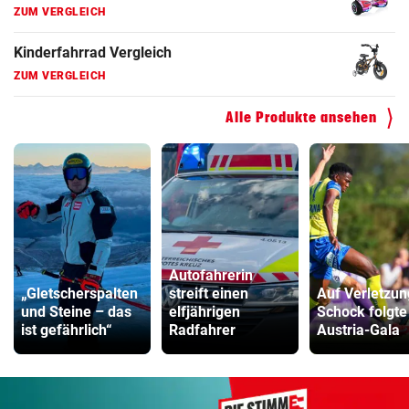
ZUM VERGLEICH
Kinderfahrrad Vergleich
ZUM VERGLEICH
Alle Produkte ansehen
Autofahrerin
„Gletscherspalten
streift einen
Auf Verletzun
und Steine – das
elfjährigen
Schock folgte
ist gefährlich“
Radfahrer
Austria-Gala