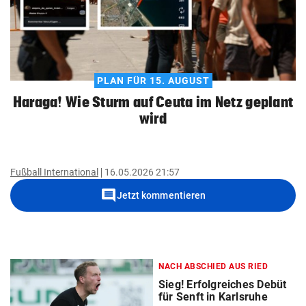
PLAN FÜR 15. AUGUST
Haraga! Wie Sturm auf Ceuta im Netz geplant
wird
Fußball International
16.05.2026 21:57
comment
Jetzt kommentieren
NACH ABSCHIED AUS RIED
Sieg! Erfolgreiches Debüt
für Senft in Karlsruhe