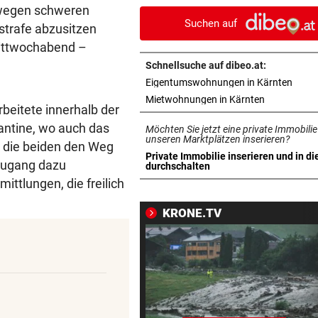
 wegen schweren
Suchen auf
STRENGES KONZEPT
vor ein
strafe abzusitzen
Neustifter Kirtag: So soll We
Mittwochabend –
sicher bleiben
Schnellsuche auf dibeo.at:
in ne
Eigentumswohnungen in Kärnten
„KRONE“-KOMMENTAR
vor ein
in neuem Ta
Mietwohnungen in Kärnten
So treiben sie Republik und 
rbeitete innerhalb der
blaue Hände
antine, wo auch das
Möchten Sie jetzt eine private Immobilie
unseren Marktplätzen inserieren?
n die beiden den Weg
BUNDESLIGA IM TICKER
vor ein
Private Immobilie inserieren und in di
 Zugang dazu
in neuem Tab öffnen
durchschalten
SCR Altach gegen WSG Tirol
ittlungen, die freilich
19.30 Uhr LIVE
KRONE.TV
„KRONE“ VOR ORT
vor ein
Polizeianhaltezentrum: Leite
entkräftet Kritik
IN MÖRBISCH
vor ein
Treffen Sie die Schlagerque