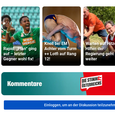
Knoll bei EM
Warten auf Hitz
Rapid: „Plan“ ging
Achter vom Turm
Hilfen der
auf – letzter
++ Lotfi auf Rang
Regierung geht
Gegner wohl fix!
12!
weiter
Einloggen, um an der Diskussion teilzuneh