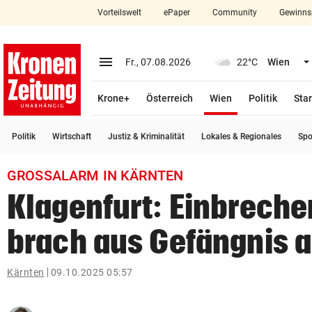
Vorteilswelt
ePaper
Community
Gewinns
close
Schließen
menu
Menü aufklappen
Fr., 07.08.2026
22°C
Wien
Abonnieren
(ausgewählt)
Krone+
Österreich
Wien
Politik
Star
account_circle
arrow_right
Anmelden
Politik
Wirtschaft
Justiz & Kriminalität
Lokales & Regionales
Spo
pin_drop
arrow_right
Bundesland auswäh
Wien
GROSSALARM IN KÄRNTEN
bookmark
Merkliste
Klagenfurt: Einbrech
brach aus Gefängnis 
Suchbegriff
search
eingeben
Kärnten
09.10.2025 05:57