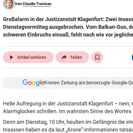
Von
Claudio Trevisan
© Krone Multimedia GmbH & Co KG 2026
Muthgasse 2, 1190 Wien
Großalarm in der Justizanstalt Klagenfurt: Zwei Insas
Dienstagvormittag ausgebrochen. Vom Balkan-Duo, da
schweren Einbruchs einsaß, fehlt nach wie vor jeglich
play_arrow
Artikel anhören
Teilen
Kronen Zeitung als bevorzugte Google-Q
Helle Aufregung in der Justizanstalt Klagenfurt – nein,
Alarmglocken schrillen. Im wahrsten Sinne des Wortes
Denn am Dienstag, 10 Uhr, heulten im Gefängnis die in
Insassen haben es da laut „Krone“-Informationen tatsäc