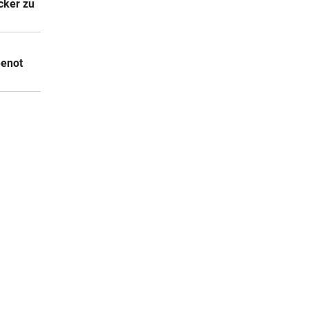
cker zu
eenot