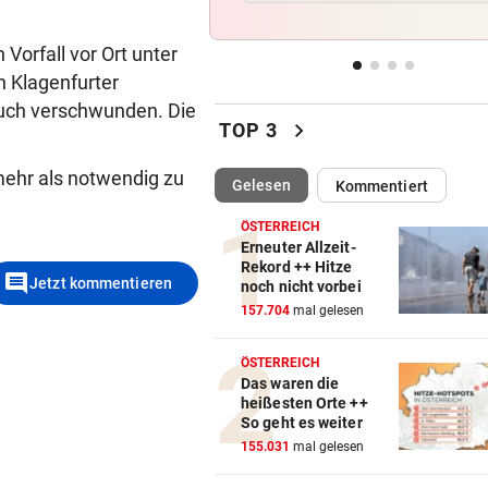
MEGA-PROJEKT WACKELT
vor ein
orfall vor Ort unter
„Im Ausland rollen sie uns d
n Klagenfurter
roten Teppich aus“
 auch verschwunden. Die
chevron_right
TOP 3
LIVE IN DER METASTADT
vor 
Wincent Weiss: Fanliebe und
mehr als notwendig zu
(ausgewählt)
Gelesen
Kommentiert
falscher Freitag
ÖSTERREICH
SOMMERGEWINNSPIEL 2026
vor 
Erneuter Allzeit-
20 x iPhone 16 mit Krone Digi
Rekord ++ Hitze
comment
Jetzt kommentieren
noch nicht vorbei
Abo zu gewinnen!
157.704
mal gelesen
ÖSTERREICH
Das waren die
heißesten Orte ++
So geht es weiter
155.031
mal gelesen