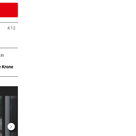
er Stunde
infest
4:12
uem Tab öffnen
er Stunde
b öffnen
ORF in
 in
er Stunde
e Krone
 ab
er Stunde
r
er Stunde
en