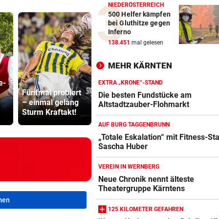
NIEDERÖSTERREICH
500 Helfer kämpfen
bei Gluthitze gegen
Inferno
138.451
mal gelesen
MEHR KÄRNTEN
e-
„Totale
Lottogewin
EXTRA „KRONE“-STAND
Fünfmal probiert
Eskalation“ mit
schickte o
Die besten Fundstücke am
– einmal gelang
Fitness-Star
Bilder an
Altstadtzauber-Flohmarkt
Sturm Kraftakt!
Sascha Huber
Teenager
AUF BURG TAGGENBRUNN
„Totale Eskalation“ mit Fitness-St
Sascha Huber
VEREIN IN WERNBERG
Neue Chronik nennt älteste
Theatergruppe Kärntens
men
125 KILOMETER GEFAHREN