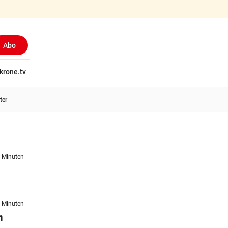
Abo
tschaft
krone.tv
Wissen
Gericht
Kolumnen
Freizeit
Reise
Ti
ter
4 Minuten
0 Minuten
m