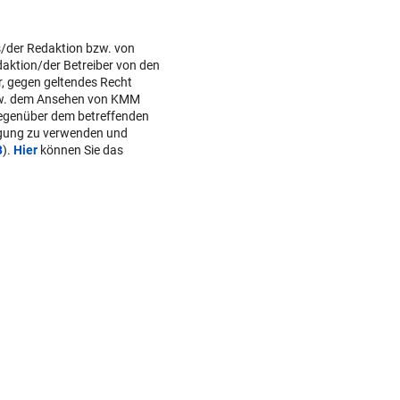
s/der Redaktion bzw. von
daktion/der Betreiber von den
r, gegen geltendes Recht
w. dem Ansehen von KMM
gegenüber dem betreffenden
lgung zu verwenden und
B
).
Hier
können Sie das