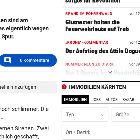
sorgte für Revolution
BRAND IM FÖHRENWALD
vor 1
sen sind am
Glutnester halten die
s eigentlich wegen
Feuerwehrleute auf Trab
e Spur.
„KRONE“-KOMMENTAR
vor 1
Der Aufstieg des Attila Dogu
comment
0
Kommentare
NUMMER NEUN ZU STARK
vor 3
Nur 2 Games, kein Handschl
Potapova geht unter
IMMOBILIEN KÄRNTEN
uelle hinzufügen
GUT-BEHRAMI HÖRT AUF
vor 4
IMMOBILIEN
JOBS
AUTOS
BAZAR
Ski-Paukenschlag: Verband
„nicht vorbeireitet“
 noch schlimmer: Die
Typ
 …
DANK ENERGIE VON BANK
vor ein
ternen Sirenen. Zwei
Rapid: „Plan“ ging auf – letz
hlich geschafft,
Gegner wohl fix!